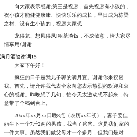
向大家表示感谢;第三是祝愿，首先祝愿有小孩的，
祝小孩才能健健康康、快快乐乐的成长，早日成为栋梁
之材。没有生小孩的，祝愿大家想
龙得龙、想凤得凤!粗茶淡饭，不成敬意，请大家尽
情享用!谢谢
满月酒答谢词15
大家下午好！
疯狂的日子是我儿子郭的满月宴。谢谢你来祝贺
我。首先，请允许我代表全家向您表示热烈的欢迎和衷
心的感谢。昨晚想了几句，怕今天太激动想不起来，特
意带了个稿到台上。
20xx年xx月xx日晚8点（农历xx年初），妻子姜佳
丽生下一个7斤2两的男孩，我当了爸爸。这是我们家的
一件大事。虽然我们做父母才一个多月，但我们是对