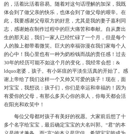
的，活着比活着容易。随着对这句话理解的加深，我既
体会到了做父亲的快乐，也体会到了做父母的艰辛。在
此，我要感谢父母双方的好意，尤其是我的妻子嘉利同
志，感谢她在制作过程中的巨大痛苦和奉献。自从萧出
生的那天起，我们一家人已经忙碌了一个月，但是每个
人的脸上都带着微笑。巨大的幸福弥漫在我们家每个人
的心中！我心里也有一种为奶粉钱而战的责任感！过去
30年的经历可能不如这个月的变化，我经常会想：&
ldquo老婆，孩子。有小坏疽的平淡生活真的开始了。感
谢上帝给了我们这样一个又帅又可爱的孩子！现在，面
对宝宝，我想说：孩子们，你们是幸运和幸福的！因为
有爱你的父母，有那么多关心你的亲人，你每天都会活
在阳光和欢笑中！
每位父母都对孩子有美好的祝愿。大家前后想了十
多个名字给宝宝，最后确定宝宝的大名叫郭。“君”的本
义是德才兼备，而“言”的本义是守信。希望宝宝能成为