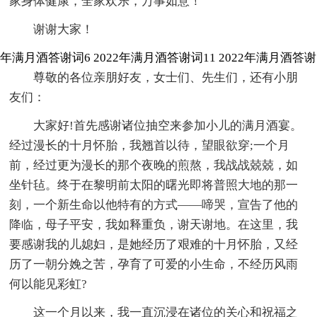
家身体健康，全家欢乐，万事如意！
谢谢大家！
年满月酒答谢词6
2022年满月酒答谢词11
2022年满月酒答谢
尊敬的各位亲朋好友，女士们、先生们，还有小朋
友们：
大家好!首先感谢诸位抽空来参加小儿的满月酒宴。
经过漫长的十月怀胎，我翘首以待，望眼欲穿;一个月
前，经过更为漫长的那个夜晚的煎熬，我战战兢兢，如
坐针毡。终于在黎明前太阳的曙光即将普照大地的那一
刻，一个新生命以他特有的方式——啼哭，宣告了他的
降临，母子平安，我如释重负，谢天谢地。在这里，我
要感谢我的儿媳妇，是她经历了艰难的十月怀胎，又经
历了一朝分娩之苦，孕育了可爱的小生命，不经历风雨
何以能见彩虹?
这一个月以来，我一直沉浸在诸位的关心和祝福之