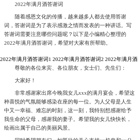
2022年满月酒答谢词
随着感恩文化的传播，越来越多人都去使用答谢
词，答谢词是为了表示感激之情而发表的一种讲话。写
答谢词需要注意哪些问题呢？以下是小编精心整理的
2022年满月酒答谢词，希望对大家有所帮助。
2022年满月酒答谢词1
2022年满月酒答谢词2
2022年满月酒
尊敬的各位来宾、各位朋友，女士们、先生们：
大家好！
非常感谢家出席今晚我女儿xxx的满月宴会，希望这
种喜悦的气氛能够感染在座的每一位。为人父母是人生
中又一幸福、难忘的时刻，这一刻，我特别想感谢给予
我生命的父母，感谢我的妻子。希望我的女儿快快长，
绘画出属于自己的美丽风景。