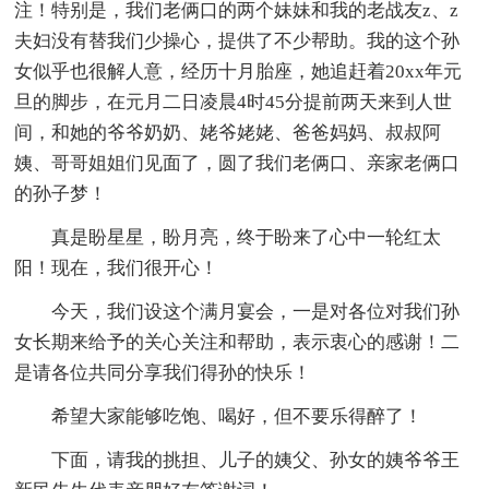
注！特别是，我们老俩口的两个妹妹和我的老战友z、z
夫妇没有替我们少操心，提供了不少帮助。我的这个孙
女似乎也很解人意，经历十月胎座，她追赶着20xx年元
旦的脚步，在元月二日凌晨4时45分提前两天来到人世
间，和她的爷爷奶奶、姥爷姥姥、爸爸妈妈、叔叔阿
姨、哥哥姐姐们见面了，圆了我们老俩口、亲家老俩口
的孙子梦！
真是盼星星，盼月亮，终于盼来了心中一轮红太
阳！现在，我们很开心！
今天，我们设这个满月宴会，一是对各位对我们孙
女长期来给予的关心关注和帮助，表示衷心的感谢！二
是请各位共同分享我们得孙的快乐！
希望大家能够吃饱、喝好，但不要乐得醉了！
下面，请我的挑担、儿子的姨父、孙女的姨爷爷王