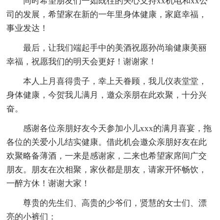
同时希望朋友们一如既往的关心支持xx机电和xx公
司的发展，希望家在新的一年里身体健康，家庭幸福，
事业发达！
最后，让我们端起手中的美酒祝愿孙尚瑜健康美丽
幸福，祝愿我们的明天会更好！谢谢家！
本人上月喜得贵子，幸上天眷顾，我儿仪表堂堂，
身体健康，今贺我儿满月，邀众亲朋在此欢聚，十分兴
奋。
感谢各位亲朋好友今天参加小儿xxx的满月喜宴，拖
各位的关爱小儿结实健康。借此机会邀众亲朋好友在此
欢聚略备薄酒，一来是感谢家，二来也希望家席间广交
朋友。朋友在次相聚，家伙都是朋友，请家开怀畅饮，
一醉方休！谢谢大家！
尊贵的先生们、高贵的少爷们，贤慧的女士们、漂
亮的小裤们：