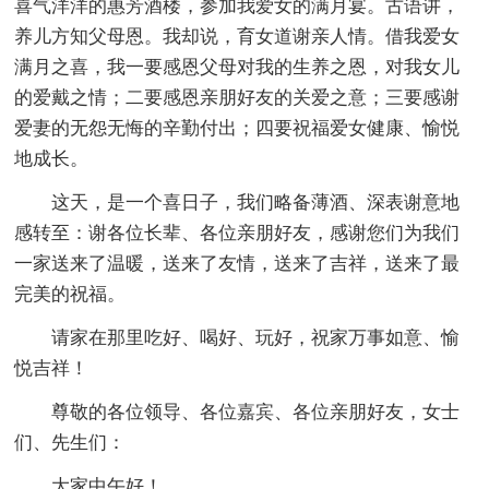
喜气洋洋的惠芳酒楼，参加我爱女的满月宴。古语讲，
养儿方知父母恩。我却说，育女道谢亲人情。借我爱女
满月之喜，我一要感恩父母对我的生养之恩，对我女儿
的爱戴之情；二要感恩亲朋好友的关爱之意；三要感谢
爱妻的无怨无悔的辛勤付出；四要祝福爱女健康、愉悦
地成长。
这天，是一个喜日子，我们略备薄酒、深表谢意地
感转至：谢各位长辈、各位亲朋好友，感谢您们为我们
一家送来了温暖，送来了友情，送来了吉祥，送来了最
完美的祝福。
请家在那里吃好、喝好、玩好，祝家万事如意、愉
悦吉祥！
尊敬的各位领导、各位嘉宾、各位亲朋好友，女士
们、先生们：
大家中午好！