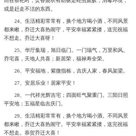
而在祭祀时，焚香烧衣有助驱走蛇虫鼠蚁，消毒环境，
或是赶走不洁的东西。
24、生活精彩常常有，换个地方喝小酒，不同风景
都来瞅，乔迁大喜热闹守，平安幸福紧紧搂，送完祝福
不想走。乔迁大喜呀！
25、华厅集瑞，旭日临门。一门瑞气，万里和风。
乔宅喜，天地人共喜；新居荣，福禄寿全荣。
26、平安福地，紫微指栋，吉庆人家，春风架梁。
27、安居乐业！居家平安！
28、一代祥光辉吉宅；四面旺气聚重门。三阳日照
平安地；五福星临吉庆门。
29、生活精彩常常有，换个地方喝小酒。不同风景
都来瞅，乔迁大喜热闹守。平安幸福紧紧搂，送完祝福
不想走。恭贺乔迁大喜！