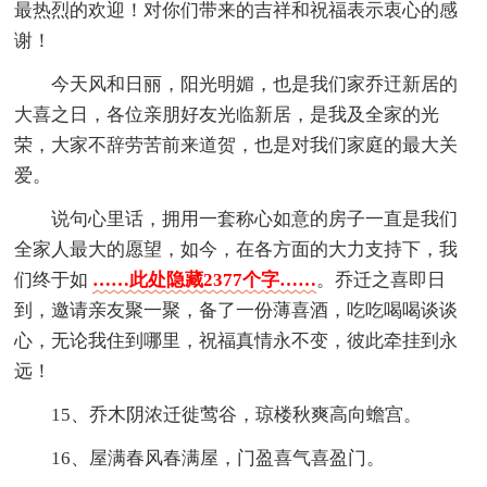
最热烈的欢迎！对你们带来的吉祥和祝福表示衷心的感
谢！
今天风和日丽，阳光明媚，也是我们家乔迀新居的
大喜之日，各位亲朋好友光临新居，是我及全家的光
荣，大家不辞劳苦前来道贺，也是对我们家庭的最大关
爱。
说句心里话，拥用一套称心如意的房子一直是我们
全家人最大的愿望，如今，在各方面的大力支持下，我
们终于如
……此处隐藏2377个字……
。乔迁之喜即日
到，邀请亲友聚一聚，备了一份薄喜酒，吃吃喝喝谈谈
心，无论我住到哪里，祝福真情永不变，彼此牵挂到永
远！
15、乔木阴浓迁徙莺谷，琼楼秋爽高向蟾宫。
16、屋满春风春满屋，门盈喜气喜盈门。