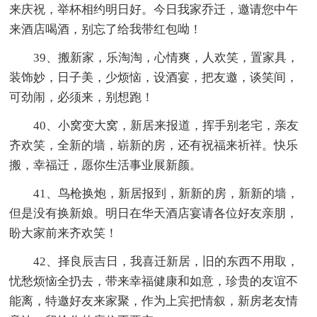
来庆祝，举杯相约明日好。今日我家乔迁，邀请您中午
来酒店喝酒，别忘了给我带红包呦！
39、搬新家，乐淘淘，心情爽，人欢笑，置家具，
装饰妙，日子美，少烦恼，设酒宴，把友邀，谈笑间，
可劲闹，必须来，别想跑！
40、小窝变大窝，新居来报道，挥手别老宅，亲友
齐欢笑，全新的墙，崭新的房，还有祝福来祈祥。快乐
搬，幸福迁，愿你生活事业展新颜。
41、鸟枪换炮，新居报到，新新的房，新新的墙，
但是没有换新娘。明日在华天酒店宴请各位好友亲朋，
盼大家前来齐欢笑！
42、择良辰吉日，我喜迁新居，旧的东西不用取，
忧愁烦恼全扔去，带来幸福健康和如意，珍贵的友谊不
能离，特邀好友来家聚，作为上宾把情叙，新房老友情