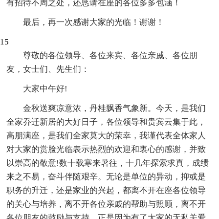
有招待不周之处，还恳请在座的各位多多包涵！
最后，再一次感谢大家的光临！谢谢！
15
尊敬的各位领导、各位来宾、各位亲戚、各位朋
友，女士们、先生们：
大家中午好!
金秋送爽凉意浓，丹桂飘香气象新。今天，是我们
全家乔迁新居的大好日子，各位领导和贵宾云集于此，
高朋满座，是我们全家莫大的荣幸，我谨代表全体家人
对大家的赏脸光临表示热烈的欢迎和衷心的感谢，并致
以崇高的敬意!数十载寒来暑往，十几年探索求真，成绩
来之不易，奋斗伴随艰辛。无论是单位的异动，抑或是
职务的升迁，还是家业的兴起，都离不开在座各位领导
的关心与培养，离不开各位亲戚的帮助与照顾，离不开
各位朋友的鼓励与支持，正是因为有了大家的无私关爱