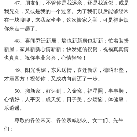
47、朋友们，不管你是我远亲，还是我近邻，或是
我兄弟，又或是我的一个过客。为了我们以后能够经常
在一块聊聊，来我家坐坐，这次搬家之举，可是得麻烦
你来走一趟了。
48、喜闻乔迁新居，墙也新新房也新新；忙着装扮
新屋，家具新新心情新新；快发短信祝贺，祝福真真情
也真真。祝你事业兴兴，心情轻轻！
49、阳光明媚，东风送情，喜迁新居，德昭邻壑，
才震四方！祝贺你，又成功向前迈了一步。
50、搬新家，好运到，入金窝，福星照，事事顺，
心情好，人平安，成天笑，日子美，少烦恼，体健康，
乐逍遥。
尊敬的各位来宾、各位亲戚朋友、女士们、先生
们：