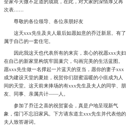
全家今天微不足道的成就，在此，对大家的深情厚义再
次表……
尊敬的各位领导、各位亲朋好友
这天xxx先生及夫人最后如愿如意的乔迁新居。有了
属于自己的一套住宅。
因此我这天也代表所有的来宾，衷心的祝愿xxx夫妇
在自己的新家里构筑牢固巢穴，勾画完美的生活蓝图。
愿xxx先生做一名撑起一片蓝天的亚当，愿你的妻子xxx
成为建设天堂的夏娃，祝贺你们甜蜜温暖的小疽成为人
间的天堂。这天前来捧场的有xxx先生及夫人的同学、朋
友、同事、亲属共计——人。
参加了乔迁之喜的祝贺宴会，真是户地呈现新气
象，儒门不忘旧家风。下方请东道主xxx先生并代表他的
夫人致答谢词。