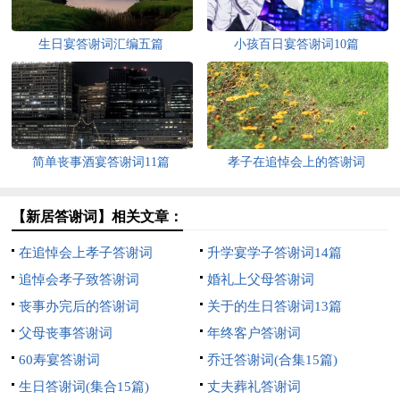
生日宴答谢词汇编五篇
小孩百日宴答谢词10篇
简单丧事酒宴答谢词11篇
孝子在追悼会上的答谢词
【新居答谢词】相关文章：
在追悼会上孝子答谢词
升学宴学子答谢词14篇
追悼会孝子致答谢词
婚礼上父母答谢词
丧事办完后的答谢词
关于的生日答谢词13篇
父母丧事答谢词
年终客户答谢词
60寿宴答谢词
乔迁答谢词(合集15篇)
生日答谢词(集合15篇)
丈夫葬礼答谢词