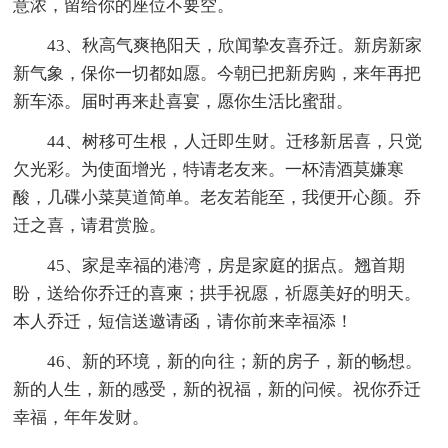
意浓，留给你的座位不要空。
43、秋高气爽艳阳天，欣闻挚友喜乔迁。新房新家
新气象，保你一切都如愿。今朝已把新房购，来年再把
新车添。届时再来赴喜宴，愿你生活比蜜甜。
44、树移可生根，人迁即生财。迁移新居喜，只觉
欠光彩。为使面增光，特请老友来。一杯清酒莫嫌寒
酸，几碟小菜莫道简单。老友若能至，我便开心颜。乔
迁之喜，请君赏脸。
45、家是幸福的港湾，房是家庭的据点。翘首期
盼，送给你乔迁的喜柬；拱手祝愿，祈愿美好的明天。
本人乔迁，短信送邀请函，请你前来幸福添！
46、新的环境，新的向往；新的房子，新的畅想。
新的人生，新的感受，新的祝福，新的问候。祝你乔迁
幸福，年年发财。