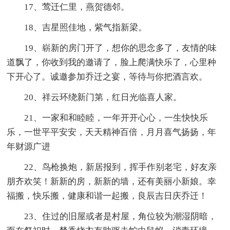
17、莺迁仁里，燕贺德邻。
18、吉星照佳地，紫气指新梁。
19、崭新的房门开了，想你的思念多了，友情的味
道飘了，你收到我的邀请了，脸上爬满快乐了，心里种
下开心了。诚邀参加乔迁之宴，等待与你把酒言欢。
20、祥云环绕新门第，红日光临喜人家。
21、一家和和睦睦，一年开开心心，一生快快乐
乐，一世平平安安，天天精神百倍，月月喜气扬扬，年
年财源广进
22、鸟枪换炮，新居报到，挥手作别老宅，好友亲
朋齐欢笑！新新的房，新新的墙，还有美丽小新娘。幸
福搬，快乐搬，健康和谐一起搬，良辰吉日庆乔迁！
23、住过的旧屋或者是村屋，角位较为潮湿阴暗，