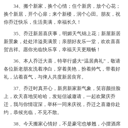
34、搬个新家，换个心情；住个新房，放个心花；
换个新居，开个心扉；来个新楼，润个心田。朋友，祝
你乔迁快乐，生活美满，幸福长久！
35、乔迁新居喜庆事，明媚天气锦上花；新屋新居
新景象，处处洋溢美满景；亲朋好友乐一堂，欢欢喜喜
贺吉祥。愿你光临快乐享，幸福天天更顺畅！
36、本人乔迁大喜，特举行盛大“温居典礼”，敬请
各位新老朋友洗着净白，穿着美艳，扮着帅气，带着好
礼，沾着喜气，与俾人共度新居良宵。
37、乔迁时真开心，新房新家新气象，笑容颜挂脸
上，欢天喜地笑哈哈，发短信诚邀请，一起欢聚庆乔
迁，我与你情谊深，举杯一同来庆祝，乔迁之喜邀你赴
约，恭候光临，不见不散。
38、今天搬家心情好，不是豪宅也够翘，小摆酒席