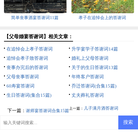
简单丧事酒宴答谢词11篇
孝子在追悼会上的答谢词
【父母婚宴答谢词】相关文章：
在追悼会上孝子答谢词
升学宴学子答谢词14篇
追悼会孝子致答谢词
婚礼上父母答谢词
丧事办完后的答谢词
关于的生日答谢词13篇
父母丧事答谢词
年终客户答谢词
60寿宴答谢词
乔迁答谢词(合集15篇)
生日答谢词(集合15篇)
丈夫葬礼答谢词
儿子满月酒答谢词
上一篇：
下一篇：
谢师宴答谢词合集15篇