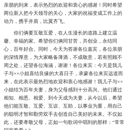
亲朋的到来，表示热烈的欢迎和衷心的感谢！同时希望
两位新人把今天领导的关心，大家的祝福变成工作上的
动力，携手并肩，比翼齐飞。
你们俩要互敬互爱，在人生漫长的道路上建立温
馨、幸福的家。希望你们俩同甘苦，共创业，永结同
心，百年好合。同时，今天为答谢各位嘉宾，各位亲朋
的深情厚意，为大家略备薄酒，不成敬意，若有照顾不
周之处，还望各位海涵，谢谢！各位来宾：今天是我儿
子与××小姐喜结良缘的大喜日子，承蒙各位来宾远道而
来，在此表示最热烈地欢迎和衷心地感谢！我儿子与××
小姐结为百年夫妻，身为父母感到十分高兴。他们通过
相知、相悉、相爱、到今天成为夫妻，从今以后，希望
他们能互敬、互爱、互谅、互助，以事业为重，用自己
的聪明才智和勤劳双手去创造自己美好的未来。不仅如
此，还要孝敬父母，正如一句歌词中唱到的那样：“常常