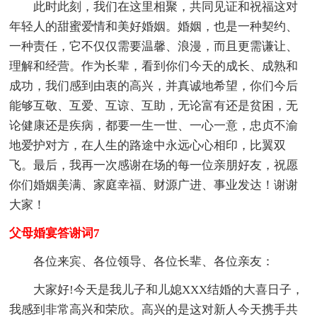
此时此刻，我们在这里相聚，共同见证和祝福这对
年轻人的甜蜜爱情和美好婚姻。婚姻，也是一种契约、
一种责任，它不仅仅需要温馨、浪漫，而且更需谦让、
理解和经营。作为长辈，看到你们今天的成长、成熟和
成功，我们感到由衷的高兴，并真诚地希望，你们今后
能够互敬、互爱、互谅、互助，无论富有还是贫困，无
论健康还是疾病，都要一生一世、一心一意，忠贞不渝
地爱护对方，在人生的路途中永远心心相印，比翼双
飞。最后，我再一次感谢在场的每一位亲朋好友，祝愿
你们婚姻美满、家庭幸福、财源广进、事业发达！谢谢
大家！
父母婚宴答谢词7
各位来宾、各位领导、各位长辈、各位亲友：
大家好!今天是我儿子和儿媳XXX结婚的大喜日子，
我感到非常高兴和荣欣。高兴的是这对新人今天携手共