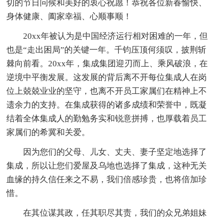
切的节日问候和美好的衷心祝愿！恭祝各位新春愉快、
身体健康、阖家幸福、心顺事顺！
20xx年被认为是中国经济运行相对困难的一年，但
也是“走出困局”的关键一年。千钧压顶何须叹，披荆斩
棘向前看。20xx年，集成集团迎刃而上、乘风破浪，在
逆境中平衡发展。这发展的背后离不开每位集成人在岗
位上兢兢业业的坚守，也离不开员工家属们在精神上不
遗余力的支持。在集成获得的诸多成绩和荣誉中，既凝
结着全体集成人的勤勉务实和锐意拼搏，也厚载着员工
家属们的希冀和关爱。
因为您们的父母、儿女、丈夫、妻子坚定地选择了
集成，所以让您们爱屋及乌地也选择了集成，这种无关
血缘的持久信任来之不易，我们倍感珍贵，也将倍加珍
惜。
在其位谋其政，任其职尽其责，我们的众兄弟姐妹