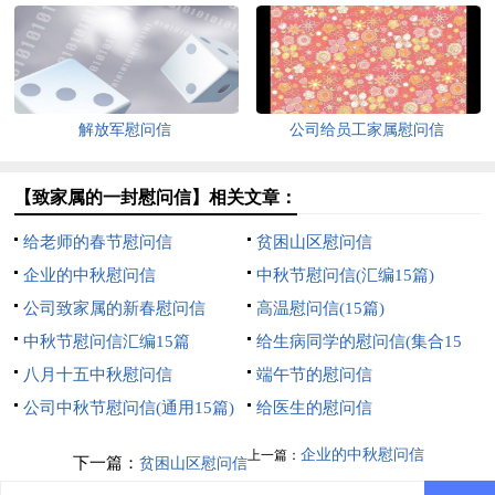
解放军慰问信
公司给员工家属慰问信
【致家属的一封慰问信】相关文章：
给老师的春节慰问信
贫困山区慰问信
企业的中秋慰问信
中秋节慰问信(汇编15篇)
公司致家属的新春慰问信
高温慰问信(15篇)
中秋节慰问信汇编15篇
给生病同学的慰问信(集合15
八月十五中秋慰问信
篇)
端午节的慰问信
公司中秋节慰问信(通用15篇)
给医生的慰问信
企业的中秋慰问信
上一篇：
下一篇：
贫困山区慰问信