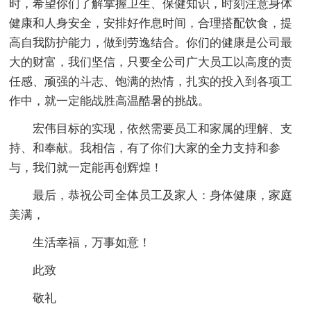
时，希望你们了解掌握卫生、保健知识，时刻注意身体
健康和人身安全，安排好作息时间，合理搭配饮食，提
高自我防护能力，做到劳逸结合。你们的健康是公司最
大的财富，我们坚信，只要全公司广大员工以高度的责
任感、顽强的斗志、饱满的热情，扎实的投入到各项工
作中，就一定能战胜高温酷暑的挑战。
宏伟目标的实现，依然需要员工和家属的理解、支
持、和奉献。我相信，有了你们大家的全力支持和参
与，我们就一定能再创辉煌！
最后，恭祝公司全体员工及家人：身体健康，家庭
美满，
生活幸福，万事如意！
此致
敬礼