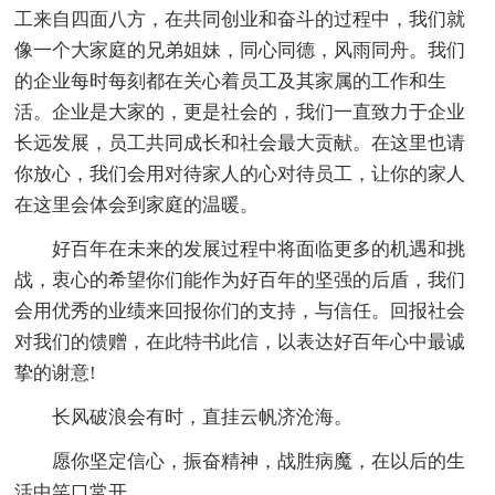
工来自四面八方，在共同创业和奋斗的过程中，我们就
像一个大家庭的兄弟姐妹，同心同德，风雨同舟。我们
的企业每时每刻都在关心着员工及其家属的工作和生
活。企业是大家的，更是社会的，我们一直致力于企业
长远发展，员工共同成长和社会最大贡献。在这里也请
你放心，我们会用对待家人的心对待员工，让你的家人
在这里会体会到家庭的温暖。
好百年在未来的发展过程中将面临更多的机遇和挑
战，衷心的希望你们能作为好百年的坚强的后盾，我们
会用优秀的业绩来回报你们的支持，与信任。回报社会
对我们的馈赠，在此特书此信，以表达好百年心中最诚
挚的谢意!
长风破浪会有时，直挂云帆济沧海。
愿你坚定信心，振奋精神，战胜病魔，在以后的生
活中笑口常开。