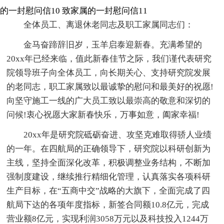
的一封慰问信10
致家属的一封慰问信11
全体员工、离退休老同志及职工家属同志们：
金马奋蹄辞旧岁，玉羊启泰迎新春。充满希望的
20xx年已经来临，值此新春佳节之际，我们谨代表研究
院领导班子向全体员工，向长期关心、支持研究院发展
的老同志，职工家属致以最诚挚的慰问和最美好的祝愿!
向坚守施工一线的广大员工致以最崇高的敬意和深切的
问候!衷心祝愿大家新春快乐，万事如意，阖家幸福!
20xx年是研究院砥砺奋进、攻坚克难取得骄人业绩
的一年。在四航局的正确领导下，研究院以科研创新为
主线，坚持全面深化改革，积极调整业务结构，不断加
强制度建设，继续推行精细化管理，认真落实各项科研
生产目标，在“五商中交”战略的大旗下，全面完成了四
航局下达的各项年度指标，新签合同额10.8亿元，完成
营业额8亿元，实现利润3058万元以及科技投入1244万