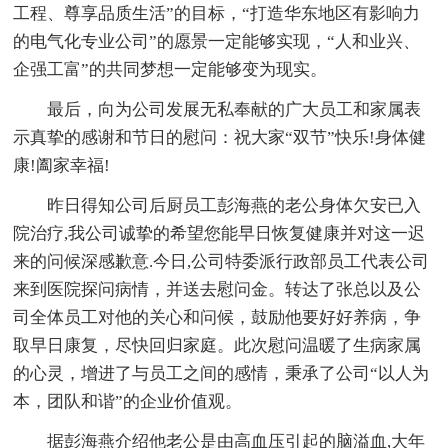
工程、尊享品质生活”的目标，“打造华东地区有影响力
的电气化专业公司”的愿景一定能够实现，“人和业兴、
企强工富”的共同梦想一定能够变为现实。
最后，向为公司发展无私奉献的广大员工和家属表
示真挚的感谢和节日的慰问：祝大家“双节”快乐!身体健
康!阖家幸福!
昨日得知公司后厨员工彭海燕的老公身体欠安已入
院治疗,我公司诚挚的希望您能早日恢复健康并对这一迟
来的问候深感歉意.今日,公司特委派行政部员工代表公司
来到医院探问病情，并送去慰问金。转达了张总以及公
司全体员工对他的关心和问候，鼓励他要好好养病，争
取早日康复，尽快回归家庭。此次慰问温暖了生病家属
的心灵，增进了与员工之间的感情，秉承了公司“以人为
本，团队和谐”的企业价值观。
据彭海燕介绍他老公是由高血压引起的脑溢血,大年