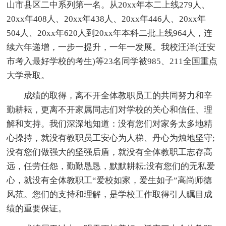
山市县区二中系列第一名。从20xx年本二上线279人、
20xx年408人、20xx年438人、20xx年446人、20xx年
504人、20xx年620人到20xx年本科二批上线964人，连
续六年递增，一步一提升，一年一发展。我校汪洋(迁安
市考入最好学校的考生)等23名同学被985、211全国重点
大学录取。
成绩的取得，离不开全体教职员工的共同努力和辛
勤耕耘，更离不开家属同志们对学校的关心和信任、理
解和支持。我们深深地知道：没有您们对家务太多地精
心操持，就没有教职员工安心为人梯、丹心为烛地坚守;
没有您们做强大的坚强后盾，就没有全体教职工志存高
远，任劳任怨，勤勤恳恳，默默耕耘;没有您们的无私爱
心，就没有全体教职工“爱校如家，爱生如子”高尚师德
风范。您们的支持和理解，是学校工作取得引人瞩目成
绩的重要保证。