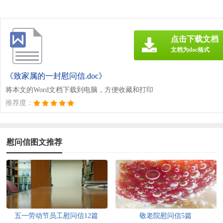
点击下载文档
文档为doc格式
《致家属的一封慰问信.doc》
将本文的Word文档下载到电脑，方便收藏和打印
推荐度：
慰问信图文推荐
五一劳动节员工慰问信12篇
敬老院慰问信5篇