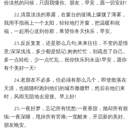
份淡然的问候，只因我懂你。朋友，早安，愿一切安好!
22.清晨淡淡的寒露，在窗台的玻璃上朦胧了薄雾，
我用手指画上一个太阳，轻轻地打开窗，把温暖和祝
福，一起用心送到你那，希望你冬天快乐，早安。
23.反反复复，还是那么几句;来来往往，不变的是情
意;深深浅浅，多少都是惦记;匆匆忙忙，别疏忽了自己。
多一点轻松，少一点忙乱，祝你快乐到永远!早安，愿你
有个美好一天!
24.老朋友不必多，但必须有那么几个，即使散落在
天涯，也能随时跑到他们的城市撒撒野，然后在他们来
时，风雨无阻地去迎接。早上好!
25.一夜好梦，忘记所有忧愁;一夜香甜，抛却所有烦
恼;一夜深睡，甩掉所有苦痛;一觉醒来，开启新的美好。
朋友晚安。