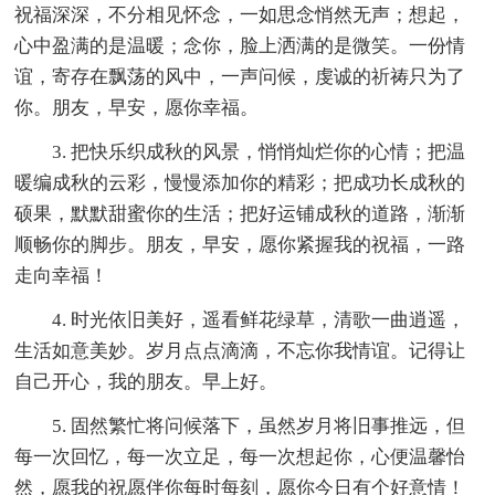
祝福深深，不分相见怀念，一如思念悄然无声；想起，
心中盈满的是温暖；念你，脸上洒满的是微笑。一份情
谊，寄存在飘荡的风中，一声问候，虔诚的祈祷只为了
你。朋友，早安，愿你幸福。
3. 把快乐织成秋的风景，悄悄灿烂你的心情；把温
暖编成秋的云彩，慢慢添加你的精彩；把成功长成秋的
硕果，默默甜蜜你的生活；把好运铺成秋的道路，渐渐
顺畅你的脚步。朋友，早安，愿你紧握我的祝福，一路
走向幸福！
4. 时光依旧美好，遥看鲜花绿草，清歌一曲逍遥，
生活如意美妙。岁月点点滴滴，不忘你我情谊。记得让
自己开心，我的朋友。早上好。
5. 固然繁忙将问候落下，虽然岁月将旧事推远，但
每一次回忆，每一次立足，每一次想起你，心便温馨怡
然，愿我的祝愿伴你每时每刻，愿你今日有个好意情！