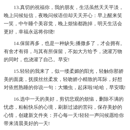
13.真切的祝福你，我的朋友，生活虽然天天平淡，
晚上问候短信，夜晚问候语但却天天开心：早上醒来笑
一笑，中午睡个美容觉，晚上烦恼都跑掉，明天生活会
更好，幸福永远将你绕!
14.保留再多，也是一种缺失;播撒多了，才会拥有。
有舍才有得，与其有所保留，不如大方给予，浇灌万物
的同时，也浇灌了自己。早安!
15.轻轻的我来了，似一缕柔媚的阳光，轻触你那娇
美的面庞，抚摸丝丝柔发，轻吻娇小精致的耳际，好想
对依然熟睡的你说一句：大懒虫，起床啦!哈哈，早安哦!
16.选中一天的美好，剪切悲观的烦恼，删除不满的
忧虑，粘帖快乐的心境，刷新过滤的苦闷，保存美妙的
心情，创建新文件夹：开心每一天!轻轻一声问候愿给你
带来清晨美好的一天!