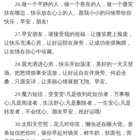
26.做一个平静的人，做一个善良的人，做一个微笑
挂在嘴边，快乐放在心上的人。愿我小小的问候带给你
快乐，早安，朋友!
27.早安朋友，请接受我的祝福：让微笑爬上脸庞，
让快乐充满心房，让好运陪在身旁，让成功依偎胸膛，
让友情在你心中珍藏。
28.晨光洒进心房，快乐开始荡漾，美好的一天又登
场。把愁情烦事全流放，让好运自在伴身旁。何必沧
桑，只愿安详，让美丽心情展翅飞翔。早安。
29.魔力短信，变变变!凡是收到此短信者，万事顺
心;凡是阅读者，生活舒心;凡是删除者，一生安心;凡是
转发者，不会忧心。朋友早安，祝好运哦!
30.太阳天空照，花儿对你笑，懒虫还在睡大觉。发
条短信把你叫，催你早起对镜笑，鲜牛奶，软面包，营