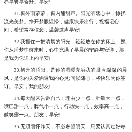
养早餐早备好。早安!
31.窗外雨蒙蒙，窗内酣甜声。阳光洒落心中，惊扰
流光美梦。挣开梦眼惺忪，健康快乐出行，祝福记心
间，希望常存信念，温馨道声早安!
32.我握住一把清晨的阳光，轻轻放在你的床上，愿
你从睡梦中醒来时，心中充满了早晨的宁静与安详，那
是我为你送上的早安!
33.初升的骄阳，是你的温暖充溢我的眼睛;微微的晨
风，是你的关爱洒遍我的心灵;问候随心，将快乐为你签
订。早安，我的朋友!
34.每天醒来告诉自己：理由少一点，肚量大一点，
嘴巴甜一点，脾气小一点，行动快一点，效率高一点，
微笑露一点。朋友，早安!
35.无须缅怀昨天，不必奢望明天，只要认真过好每