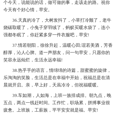
个今天，说能说的话，做可做的事，走该走的路。祝你
今天有个好心情，早安。
36.天真的冷了，大树发抖了，小草打冷颤了，老牛
烧碳取暖了，小兔子穿羽绒了，蚂蚁买暖水袋了，连小
强都冬眠了，你赶紧多穿一件衣服吧，早安!
37.情若朝阳，徐徐升起，温暖心田;谊若美酒，芳香
醇厚，沁人心脾。道一声朋友，问一句早安，只愿你的
笑容永远灿烂，生活永远幸福!
38.热乎乎的语言，情绵绵的诗篇，甜蜜蜜的旋律，
乐淘淘的笑脸，生活总是在幸福中开始，祝福总是在清
晨就开启。亲，早上好，天虽冷冷，但祝福暖暖。
39.车如潮，人如海，上班一族排成排。朝九点，晚
五点，两点一线赶时间。工作忙，职场累，拼搏事业很
疲惫。上班族，工薪族，平平安安就是福。早安!