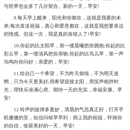
与世界也会多了几分契合。新的一天，早安!
9.每天早上醒来，阳光和你都在，这就是我要的未
来;每次发送祝福，真心和爱意都在，这就是我想要表达
的情感。但这一次，我是真的发错人了!早安!
10.你起的比太阳早，第一缕晨曦把你拥抱;你起的比
彩云早，第一缕清风把你亲吻;你起的比鸟儿早，第一声
鸟鸣向你问好：亲爱的，早安!
11.给自己一个希望，不为昨天烦恼，不为明天迷
惘，只为今天更美好;用希望迎接太阳，用笑声相拌时
光，用快乐涂满心房。期待一天的充实，幸福安康。早
安!
12.铃声的旋律多曼妙，清晨的气息真正好，打开手
机傻傻的笑，短信问候早早到：捎上我的祝福，怀揣你
的自信，收获美好的一天，早安!