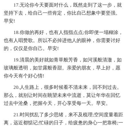
17.无论你今天要面对什么，既然走到了这一步，就
坚持下去，给自己一些肯定，你比自己想象中要坚强。
早安!
18.你做的再好，也有人指指点点;你即便一塌糊涂，
也有人唱赞歌。所以不必掉进他人的眼神，你需要讨好
的，仅仅是你自己。早安!
19.清晨的美好就如青草般芳香，如河溪般清澈，如
玻璃般透明，如甘露般香甜。亲爱的朋友，早上好，愿
你今天有个好心情!
20.人生路上，很多时候看不清未来，回不到过去。
那么，就别让时间在眺望未来中流逝，莫让年华在回忆
过去中沧桑，把握今天，开心享受每一天。早安。
21.时间扰乱了多少思绪，来不及梳理;空间度量着距
离，远近都惦记;忙碌的日子，给疲惫的身心一把靠椅;一