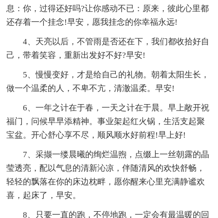
息：你，过得还好吗?让你感动不已：原来，彼此心里都
还存着一个挂念!早安，愿我挂念的你幸福永远!
4、天亮以后，不管雨是否还在下，我们都收拾好自
己，带着笑容，重新出发好不好?早安!
5、慢慢变好，才是给自己的礼物。朝着太阳生长，
做一个温柔的人，不卑不亢，清澈温柔。早安!
6、一年之计在于春，一天之计在于晨。早上敞开祝
福门，问候早早添精神。事业架起红火锅，生活支起聚
宝盆。开心舒心享不尽，顺风顺水好前程!早上好!
7、采撷一缕晨曦的绚烂温煦，点缀上一丝朝露的晶
莹透亮，配以气息的清新沁凉，伴随清风的欢快舒畅，
轻轻的飘落在你的床边枕畔，愿你醒来心里充满静谧欢
喜，起床了，早安。
8、只要一直的跑，不停地跑，一定会有最温暖的回