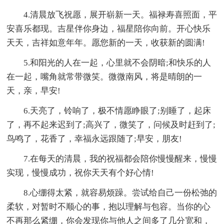
4.清晨放飞祝愿，展开崭新一天。福禄寿喜照面，平
安喜乐都现。吉星伴你身边，福星陪你向前。开心快乐
天天，吉祥如意年年。愿您新的一天，收获新的圆满!
5.和阳光的人在一起，心里就不会阴暗;和快乐的人
在一起，嘴角就常带微笑。微微南风，将是晴朗的一
天，亲，早安!
6.天亮了，铃响了，极不情愿睁眼了;别睡了，起床
了，再不起来迟到了;高兴了，微笑了，问候及时赶到了;
鸟鸣了，花香了，幸福永远跟随了;早安，朋友!
7.在每天的清晨，我的祝福都会陪你慢慢醒来，慢慢
实现，慢慢成功，祝你天天有个好心情!
8.心绷得太紧，就容易烦躁。尝试给自己一份松弛的
柔软，对暂时不顺心的事，抱以理解与包容。当你的心
不再那么紧绷，你会发现你与他人之间多了几分宽和，