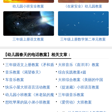
幼儿园小班安全教案
《在家安全》幼儿园教案
三年级上册语文教案
三年级上册数学第二单元教案
【幼儿园春天的电话教案】相关文章：
三年级语文上册教案《矛和盾
大班音乐《喜洋洋》教案
的集合》
音乐教案《渴望春天》
综合实践教案4篇
车音乐教案
大班综合教案《美丽的中国
快乐小屋大班语言活动教案
结》
《捉迷藏》小班语言教案
幼儿园小班教案《米老鼠的魔
三年级音乐教案
术棒》
想吃苹果的鼠小弟小班教案
《爱劳动》大班教案