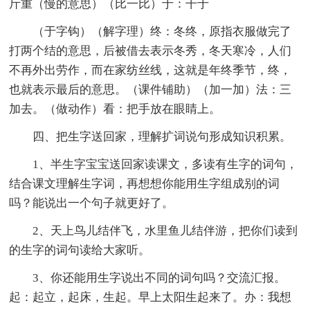
斤重（慢的意思）（比一比）于：干于
（于字钩）（解字理）终：冬终，原指衣服做完了
打两个结的意思，后被借去表示冬秀，冬天寒冷，人们
不再外出劳作，而在家纺丝线，这就是年终季节，终，
也就表示最后的意思。（课件铺助）（加一加）法：三
加去。（做动作）看：把手放在眼睛上。
四、把生字送回家，理解扩词说句形成知识积累。
1、半生字宝宝送回家读课文，多读有生字的词句，
结合课文理解生字词，再想想你能用生字组成别的词
吗？能说出一个句子就更好了。
2、天上鸟儿结伴飞，水里鱼儿结伴游，把你们读到
的生字的词句读给大家听。
3、你还能用生字说出不同的词句吗？交流汇报。
起：起立，起床，生起。早上太阳生起来了。办：我想