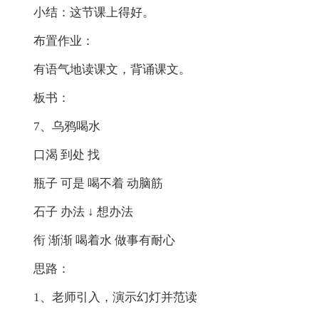
小结：这节课上得好。
布置作业：
有语气地读课文，背诵课文。
板书：
7、乌鸦喝水
口渴 到处 找
瓶子 可是 喝不着 动脑筋
石子 办法 ↓ 想办法
衔 渐渐 喝着水 做事有耐心
思路：
1、老师引入，演示幻灯并范读