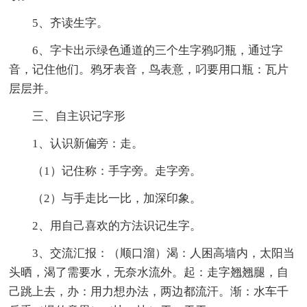
5、齐读生字。
6、字卡出示绿色通道的三个生字鸦叼瓶，通过字
音，记住他们。鸦牙表音，鸟表意，叼要用口瓶：瓦片
层层并。
三、自主识记字形
1、认识新偏旁：走。
（1）记住称：手字旁。走字旁。
（2）与手走比一比，加深印象。
2、用自己喜欢的方法识记生字。
3、交流汇报：（顺口溜）渴：人困高墙内，太阳当
头晒，渴了需要水，无奈水流外。起：走字翘翘腿，自
己跳上去，办：用力想办法，两边都流汗。渐：水车千