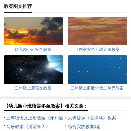
教案图文推荐
幼儿园小班安全教案
《在家安全》幼儿园教案
三年级上册语文教案
三年级上册数学第二单元教案
【幼儿园小班语言冬至教案】相关文章：
三年级语文上册教案《矛和盾
大班音乐《喜洋洋》教案
的集合》
音乐教案《渴望春天》
综合实践教案4篇