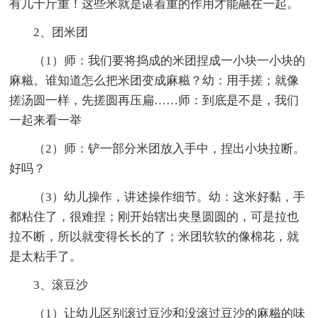
有几十斤重！这些米就是谌着重的作用才能融在一起。
2、团米团
（1）师：我们要将捣成的米团捏成一小块一小块的
麻糍。谁知道怎么把米团变成麻糍？幼：用手搓；就像
搓汤圆一样，先搓圆再压扁……师：到底是不是，我们
一起来看一举
（2）师：铲一部分米团放入手中，捏出小块拉断。
好吗？
（3）幼儿操作，讲述操作细节。幼：这米好黏，手
都粘住了，很难捏；刚开始辖出夹垦圆圆的，可是拉也
拉不断，所以就变得长长的了；米团软软的像棉花，就
是太粘手了。
3、滚豆沙
（1）让幼儿区别滚过豆沙和没滚过豆沙的麻糍的味