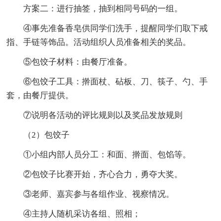
方案二：进行抽签，抽到相同号码的一组。
④事先准备香皂供同学们洗手，提醒同学们取下戒
指、手链等饰品。活动组织人员准备相关的奖品。
⑤包饺子材料：由餐厅准备。
⑥包饺子工具：擀面杖、砧板、刀、筷子、勺、手
套，由餐厅提供。
⑦说明各活动的评比规则以及奖品发放规则
（2）包饺子
①小组内部人员分工：和面、擀面、包馅等。
②包饺子比赛开始，齐心合力，勇夺大奖。
③老师、嘉宾参与各组作业、视察情况。
④主持人随机采访各组、照相；