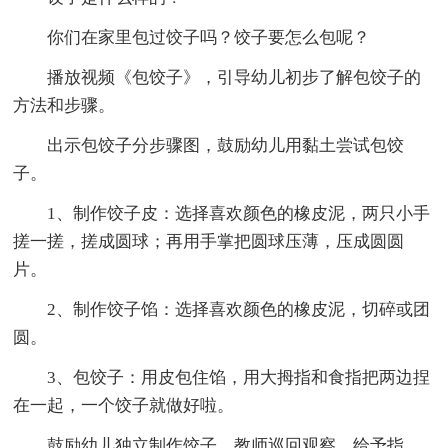
你们在家里包过饺子吗？饺子要怎么包呢？
播放视频《包饺子》，引导幼儿初步了解包饺子的
方法和步骤。
出示包饺子分步骤图，鼓励幼儿用黏土尝试包饺
子。
1、制作饺子皮：选择喜欢颜色的橡皮泥，两只小手
搓一搓，搓成圆球；再用手掌把圆球压薄，压成圆圆
片。
2、制作饺子馅：选择喜欢颜色的橡皮泥，切碎或团
圆。
3、包饺子：用皮包住馅，用大拇指和食指把两边捏
在一起，一个饺子就做好啦。
鼓励幼儿独立制作饺子，教师巡回观察，给予指