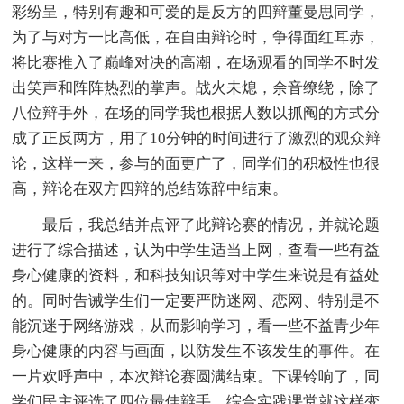
彩纷呈，特别有趣和可爱的是反方的四辩董曼思同学，
为了与对方一比高低，在自由辩论时，争得面红耳赤，
将比赛推入了巅峰对决的高潮，在场观看的同学不时发
出笑声和阵阵热烈的掌声。战火未熄，余音缭绕，除了
八位辩手外，在场的同学我也根据人数以抓阄的方式分
成了正反两方，用了10分钟的时间进行了激烈的观众辩
论，这样一来，参与的面更广了，同学们的积极性也很
高，辩论在双方四辩的总结陈辞中结束。
最后，我总结并点评了此辩论赛的情况，并就论题
进行了综合描述，认为中学生适当上网，查看一些有益
身心健康的资料，和科技知识等对中学生来说是有益处
的。同时告诫学生们一定要严防迷网、恋网、特别是不
能沉迷于网络游戏，从而影响学习，看一些不益青少年
身心健康的内容与画面，以防发生不该发生的事件。在
一片欢呼声中，本次辩论赛圆满结束。下课铃响了，同
学们民主评选了四位最佳辩手，综合实践课堂就这样变