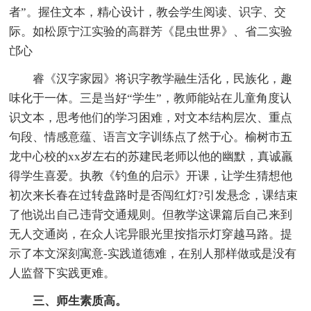
者”。握住文本，精心设计，教会学生阅读、识字、交
际。如松原宁江实验的高群芳《昆虫世界》、省二实验
邙心
睿《汉字家园》将识字教学融生活化，民族化，趣
味化于一体。三是当好“学生”，教师能站在儿童角度认
识文本，思考他们的学习困难，对文本结构层次、重点
句段、情感意蕴、语言文字训练点了然于心。榆树市五
龙中心校的xx岁左右的苏建民老师以他的幽默，真诚羸
得学生喜爱。执教《钓鱼的启示》开课，让学生猜想他
初次来长春在过转盘路时是否闯红灯?引发悬念，课结束
了他说出自己违背交通规则。但教学这课篇后自己来到
无人交通岗，在众人诧异眼光里按指示灯穿越马路。提
示了本文深刻寓意-实践道德难，在别人那样做或是没有
人监督下实践更难。
三、师生素质高。