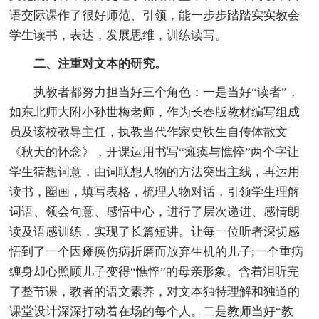
语交际课作了很好师范、引领，能一步步踏踏实实教会
学生读书，表达，发展思维，训练读写。
二、注重对文本的研究。
执教者都努力担当好三个角色：一是当好“读者”，
如东北师大附小孙世梅老师，作为长春版教材编写组成
员及该校教导主任，执教当代作家史铁生自传体散文
《秋天的怀念》，开课运用书写“瘫痪与憔悴”两个字让
学生猜想词意，由词联想人物的方法突出主线，再运用
读书，圈画，填写表格，梳理人物对话，引领学生理解
词语、领会句意、感悟中心，进行了层次递进、感情朗
读及语感训练，实现了长篇短讲。让每一位听者深切感
悟到了一个因瘫痪伤病折磨而放弃生机的儿子;一个重病
缠身却心照顾儿子变得“憔悴”的母亲形象。含着泪听完
了整节课，教者的语文素养，对文本独特理解和独道的
课堂设计深深打动着在场的每个人。二是教师当好“教