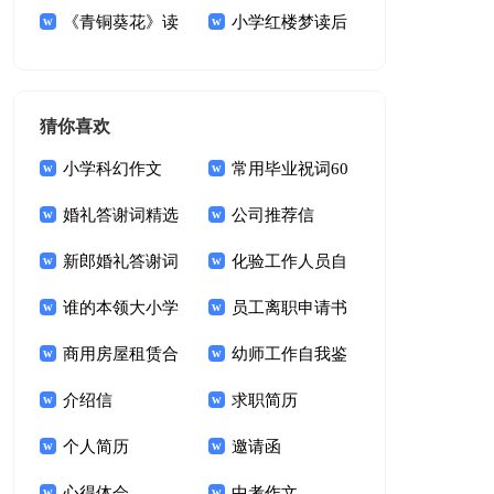
400字
《青铜葵花》读
读后感
小学红楼梦读后
后感合集15篇
感
猜你喜欢
小学科幻作文
常用毕业祝词60
婚礼答谢词精选
句
公司推荐信
15篇
新郎婚礼答谢词
化验工作人员自
锦集十篇
谁的本领大小学
我鉴定
员工离职申请书
作文
商用房屋租赁合
幼师工作自我鉴
同15篇
介绍信
定(15篇)
求职简历
个人简历
邀请函
心得体会
中考作文