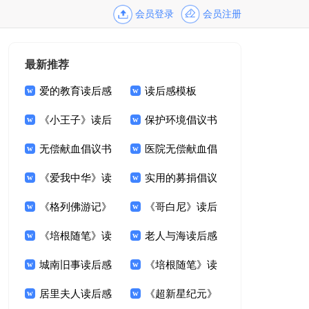
会员登录
会员注册
最新推荐
爱的教育读后感
读后感模板
通用15篇
《小王子》读后
保护环境倡议书
感集合15篇
无偿献血倡议书
模板
医院无偿献血倡
范文6篇
《爱我中华》读
议书范文六篇
实用的募捐倡议
后感
《格列佛游记》
书范文九篇
《哥白尼》读后
读后感(15篇)
《培根随笔》读
感
老人与海读后感
后感(15篇)
城南旧事读后感
精选15篇
《培根随笔》读
800字大全
居里夫人读后感
后感15篇
《超新星纪元》