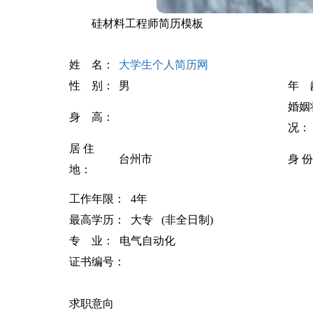
硅材料工程师简历模板
姓 名：
大学生个人简历网
性 别：
男
年 
婚姻
身 高：
况：
居 住
台州市
身 份
地：
工作年限： 4年
最高学历： 大专 (非全日制)
专 业： 电气自动化
证书编号：
求职意向