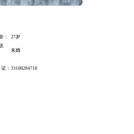
龄：
27岁
状
未婚
 证：
33108284718