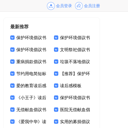
会员登录
会员注册
最新推荐
保护环境倡议书
保护环境倡议书
【推荐】
保护环境倡议书
【热门】
文明祭祀倡议书
【热】
重病捐款倡议书
模板锦集九篇
垃圾不落地倡议
范文锦集八篇
节约用电简短标
书锦集6篇
【推荐】保护环
语
爱的教育读后感
境倡议书
读后感模板
通用15篇
《小王子》读后
保护环境倡议书
感集合15篇
无偿献血倡议书
模板
医院无偿献血倡
范文6篇
《爱我中华》读
议书范文六篇
实用的募捐倡议