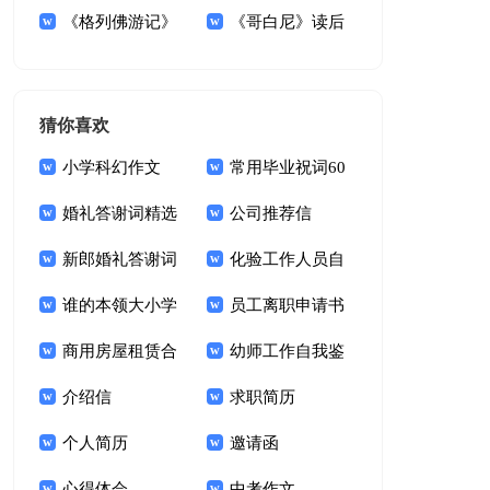
后感
《格列佛游记》
书范文九篇
《哥白尼》读后
读后感(15篇)
感
猜你喜欢
小学科幻作文
常用毕业祝词60
婚礼答谢词精选
句
公司推荐信
15篇
新郎婚礼答谢词
化验工作人员自
锦集十篇
谁的本领大小学
我鉴定
员工离职申请书
作文
商用房屋租赁合
幼师工作自我鉴
同15篇
介绍信
定(15篇)
求职简历
个人简历
邀请函
心得体会
中考作文