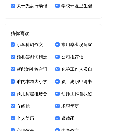
15篇
关于光盘行动倡
学校环境卫生倡
议书模板集合9篇
议书10篇
猜你喜欢
小学科幻作文
常用毕业祝词60
婚礼答谢词精选
句
公司推荐信
15篇
新郎婚礼答谢词
化验工作人员自
锦集十篇
谁的本领大小学
我鉴定
员工离职申请书
作文
商用房屋租赁合
幼师工作自我鉴
同15篇
介绍信
定(15篇)
求职简历
个人简历
邀请函
心得体会
中考作文