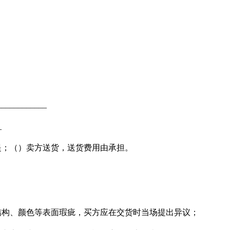
________
_
提；（）卖方送货，送货费用由承担。
结构、颜色等表面瑕疵，买方应在交货时当场提出异议；