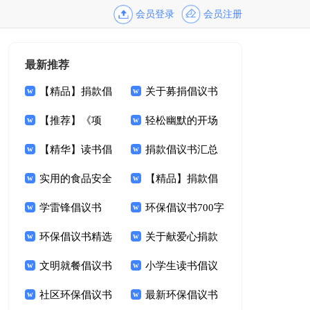
会员登录
会员注册
最新推荐
【精品】捐款倡
关于募捐倡议书
议书锦集9篇
【推荐】《项
范文集锦9篇
轻松幽默的开场
链》读后感9篇
【精华】读书倡
白
捐款倡议书汇总
议书锦集九篇
实用的食品安全
七篇
【精品】捐款倡
倡议书4篇
学雷锋倡议书
议书集合7篇
环保倡议书700字
1000字
环保倡议书精选
关于献爱心捐款
15篇
文明就餐倡议书
倡议书范文9篇
小学生读书倡议
范文锦集九篇
社区环保倡议书
书14篇
最新环保倡议书