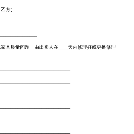
__（乙方）
______________
现家具质量问题，由出卖人在____天内修理好或更换修理
_______________________
__________________________
________________________
________________________
_______________________
_________________________