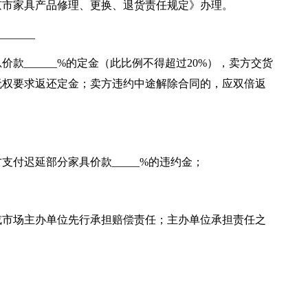
京市家具产品修理、更换、退货责任规定》办理。
_____
款______%的定金（此比例不得超过20%），卖方交货
无权要求返还定金；卖方违约中途解除合同的，应双倍返
付迟延部分家具价款_____%的违约金；
或市场主办单位先行承担赔偿责任；主办单位承担责任之