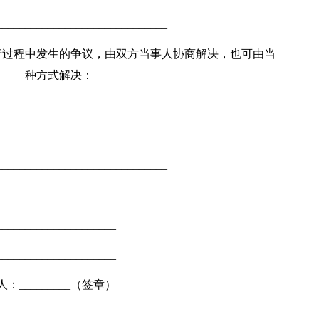
__________________________
行过程中发生的争议，由双方当事人协商解决，也可由当
___种方式解决：
_________________________
。
__________________
___________________
：_________（签章）
___________________