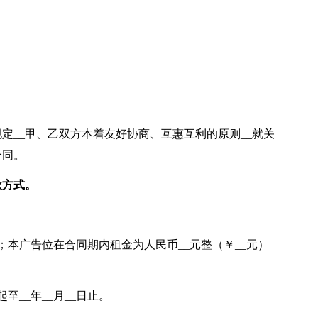
定__甲、乙双方本着友好协商、互惠互利的原则__就关
合同。
款方式。
；本广告位在合同期内租金为人民币__元整（￥__元）
起至__年__月__日止。