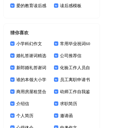
语
爱的教育读后感
境倡议书
读后感模板
通用15篇
猜你喜欢
小学科幻作文
常用毕业祝词60
婚礼答谢词精选
句
公司推荐信
15篇
新郎婚礼答谢词
化验工作人员自
锦集十篇
谁的本领大小学
我鉴定
员工离职申请书
作文
商用房屋租赁合
幼师工作自我鉴
同15篇
介绍信
定(15篇)
求职简历
个人简历
邀请函
心得体会
中考作文