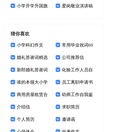
15篇
小学开学升国旗
爱岗敬业演讲稿
演讲稿
(15篇)
猜你喜欢
小学科幻作文
常用毕业祝词60
婚礼答谢词精选
句
公司推荐信
15篇
新郎婚礼答谢词
化验工作人员自
锦集十篇
谁的本领大小学
我鉴定
员工离职申请书
作文
商用房屋租赁合
幼师工作自我鉴
同15篇
介绍信
定(15篇)
求职简历
个人简历
邀请函
心得体会
中考作文