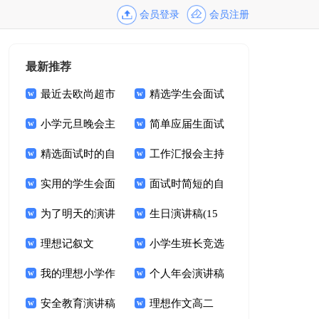
会员登录
会员注册
最新推荐
最近去欧尚超市
精选学生会面试
面试
小学元旦晚会主
自我介绍模板集合5
简单应届生面试
持词(15篇)
精选面试时的自
篇
自我介绍
工作汇报会主持
我介绍汇总七篇
实用的学生会面
词
面试时简短的自
试自我介绍模板合集
为了明天的演讲
我介绍6篇
生日演讲稿(15
8篇
稿
理想记叙文
篇)
小学生班长竞选
我的理想小学作
演讲稿
个人年会演讲稿
文15篇
安全教育演讲稿
理想作文高二