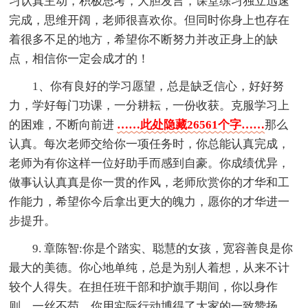
习认真主动，积极思考，大胆发言，课堂练习独立迅速
完成，思维开阔，老师很喜欢你。但同时你身上也存在
着很多不足的地方，希望你不断努力并改正身上的缺
点，相信你一定会成才的！
1、你有良好的学习愿望，总是缺乏信心，好好努
力，学好每门功课，一分耕耘，一份收获。克服学习上
的困难，不断向前进
……此处隐藏26561个字……
那么
认真。每次老师交给你一项任务时，你总能认真完成，
老师为有你这样一位好助手而感到自豪。你成绩优异，
做事认认真真是你一贯的作风，老师欣赏你的才华和工
作能力，希望你今后拿出更大的魄力，愿你的才华进一
步提升。
9. 章陈智:你是个踏实、聪慧的女孩，宽容善良是你
最大的美德。你心地单纯，总是为别人着想，从来不计
较个人得失。在担任班干部和护旗手期间，你以身作
则，一丝不苟，你用实际行动博得了大家的一致赞扬。