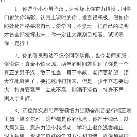
15
1、你是个小小男子汉，运动场上你奋力拼搏，同学
们都为你喝彩。认真上课时的你，发言很积极。假如你
能处处严格要求自己，爱学习，不贪玩，把自己的聪明
才智全部发挥出来，你一定让大家刮目相看。试试吧，
你一定行！
2、你的善良豁达不仅令同学钦佩，也令老师折服，
俗语讲：真金不怕火炼。两年的时间就见证了你是一个
真正的男子汉，敢于担当，勇于奉献。老师更希望：顶
天立地奇男子，要把乾坤扭转来。但是，少年立志要远
大，持身要紧严。立志不高，则溺于流俗；持身不严，
则入于匪辞。
3、沉稳踏实思维严密领悟力强勤奋刻苦品行端正表
里如一温文尔雅，这些都是你的优点，你严于律己，以
大局为重，意志力强令我感动。学习上避免浅尝辄止，
深入钻研，形成了良好的学习方法和习惯。愿你加强锻