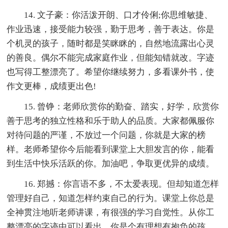
14. 文子豪：你活泼开朗、口才伶俐;你思维敏捷、
作业迅速，接受能力较强，勤于思考，善于表达。你是
个机灵的孩子，随时都是笑眯眯的，自然地流露出心灵
的善良。偶尔不能完成家庭作业，但能知错就改。字迹
也写得工整漂亮了。希望你继续努力，多看课外书，使
作文更棒，成绩更出色!
15. 曾铮：老师欣赏你的勤奋、踏实，好学，欣赏你
善于思考的独立性格和乐于助人的品质。大家都佩服你
对待问题的严谨，不放过一个问题，你就是大家的榜
样。老师希望你今后能看到课堂上大胆发言的你，能看
到生活中快乐活跃的你。加油吧，争取更优异的成绩。
16. 郑撼：你言语不多，不太爱表现。但却知道怎样
管理好自己，知道怎样约束自己的行为。课堂上你总是
全神贯注地听老师讲课，有很强的学习自觉性。从你工
整漂亮的字迹中可以看出，你是个有理想有抱负的孩