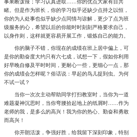
事果断泼辣；学习认真进取……你的优点大家有目共
睹。但是作为班长，你的学习似乎还缺少点持之以恒，
你的为人处事也似乎缺少点同情与谅解，更少了点为班
级服务的心，希望以后的你能时时刻刻严格要求自己，
以身作则，这样就更容易开展工作，锻炼自己的能力。
你的脑子不错，你现在的成绩在班上居中偏上，可
是你的勤奋度大约只有六七成，试想一下，假如你利用
好早晚自修及平时时间，更耐心一些，更细心一点，那
你的成绩会怎样呢？俗话说：早起的鸟儿捉到虫。为何
不试一试？
当你一次次主动帮助同学打扫教室时，当你为一道
难题凝神沉思时，当你弯腰拾起地上的纸屑时……作为
老师的我，是多么的高兴！我为你的热心、勤奋和勇敢
而高兴！
你开朗活泼，争强好胜，给我留下深刻印象，特别