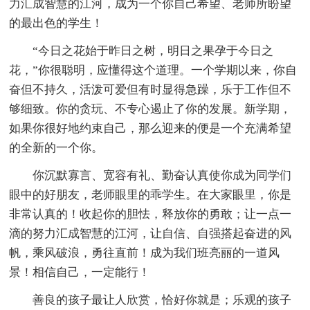
力汇成智慧的江河，成为一个你自己希望、老师所盼望
的最出色的学生！
“今日之花始于昨日之树，明日之果孕于今日之
花，”你很聪明，应懂得这个道理。一个学期以来，你自
奋但不持久，活泼可爱但有时显得急躁，乐于工作但不
够细致。你的贪玩、不专心遏止了你的发展。新学期，
如果你很好地约束自己，那么迎来的便是一个充满希望
的全新的一个你。
你沉默寡言、宽容有礼、勤奋认真使你成为同学们
眼中的好朋友，老师眼里的乖学生。在大家眼里，你是
非常认真的！收起你的胆怯，释放你的勇敢；让一点一
滴的努力汇成智慧的江河，让自信、自强搭起奋进的风
帆，乘风破浪，勇往直前！成为我们班亮丽的一道风
景！相信自己，一定能行！
善良的孩子最让人欣赏，恰好你就是；乐观的孩子