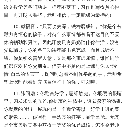
语文数学等各门功课一样都不落下，习作也写得赏心悦
目。再开朗大胆些，老师相信，一定能成为最棒的!
10. 戴福音：“只要功夫深，铁杵磨成针。”你是个有
毅力有恒心的孩子，对待什么事情都有着不达目的不罢
休的韧劲和勇气。因此即使只有奶奶陪伴你生活，没有
父母辅导，你的各门功课都能出色完成，而且成绩不
错。你是那么善解人意，又是那么谦虚谨慎，难怪同学
们都喜欢和你交朋友。但美中不足的是上课时你太“珍
惜”自己的语言了，提问时总看不到你举起的手，老师希
望上课时能看到充满自信举手的你，可以嘛?
11. 张问鼎：你勤奋好学，思维敏捷。你聪明的眼睛
里，闪着求知的光芒;你执著的神情中，透着探索的渴望;
你默默的付出，展现的是一个勤学善思、好学上进的美
好形象……。你写得一手漂亮的好字，品学兼优。尤其
是全市奥数竞赛中获得一等奖的优异成绩，怎不令老师