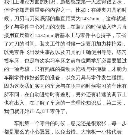
我们上理论方面的知识，虽然感觉第一天过得很乏味，
但恰恰却是最重要的内容之一。比如：在装夹刀具的时
候，刀刃与刀架底部的垂直距离为143.5mm，这样就减
少了与零件中心对刀的次数，在装刀的时候放入垫片直
接用直尺量准143.5mm后基本上与零件中心持平，节省
了对刀的时间。装夹工件的时候一定要用加力棒拧紧，
以免零件飞出发生事故以及刀具的正确使用等等。练习
摇车床，也是每次实习车床之前每位同学所必需要通过
的一项考核，只有熟练的摇动大拖板与中拖板，才能为
车削零件作好必要的准备，以免刀具与零件发生碰撞。
因为这次我们实习的车床与在职中的时候实习的车床有
所不同，在自动进给时有差别，另外还有转速的调节上
也有出入。在了解了车床的一些理论知识后，第二天，
我们就开始正式加工零件了。
车削第一个零件的时候，感觉还是很紧张，每一步
都是那么的小心翼翼，以免出错。大拖板一小格代表