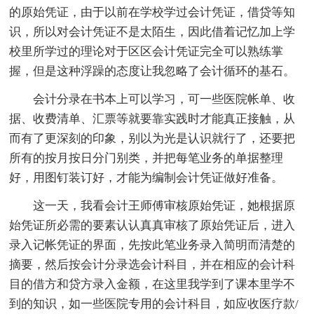
的原始凭证，由于以前在学校学过会计凭证，借贷等知
识，所以对会计凭证不是太陌生，因此借着记忆加上学
校里所学过的理论对于区区会计凭证完全可以熟练掌
握，但是这种浮躁的态度让我忽略了会计循环的基石。
会计分录在书本上可以学习，可一些医院帐单、收
据、收费清单、汇票等就要靠实践时才能真正接触，从
而有了更深刻的印象，别以为光是认识就行了，还要把
所有的按月按日分门别类，并把每笔业务的单据整理
好，用图钉装订好，才能为编制会计凭证做好准备。
这一天，我看会计王师傅审核原始凭证，她根据原
始凭证所必需的要素认认真真审核了原始凭证后，进入
录入记帐凭证的界面，先按此笔业务录入简明而清楚的
摘要，然后按会计分录选会计科目，并在相应的会计科
目的借方和贷方录入金额，在这里我学到了课本里学不
到的知识，如一些医院专用的会计科目，如应收医疗款/