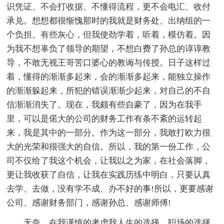
识凭证、不会打收据、不懂得流程，更不会电汇、收付
承兑。想想都很惭愧那时的我就是财务处、出纳组的一
个负担。有些灰心，但我使劲学着，听着，模仿着。因
为我不想辜负了领导的期望，不想白费了孙总的谆谆教
导，不敢无视王哥苦口婆心的教诲与传授。日子这样过
着，懂得的渐渐多起来，会的渐渐多起来，能独立操作
的渐渐躲起来，所犯的错误渐渐少起来，对自己的不自
信渐渐消失了。现在，我颇有些自豪了，因为在我手
里，可以是偌大的公司的财务工作有条不紊的运转起
来，我是其中的一部分。作为这一部分，我敢打欧力很
大的光荣和很强大的自信。所以，我的第一份工作，公
司不仅给了我这个机会，让我以之为家，在社会落脚，
更让我收获了自信，让我在实践历练中明白，只要认真
去学、去做，没有学不成、办不好的事!所以，更要感谢
公司、感谢财务部门，感谢孙总、感谢师傅!
无奈，在我谨慎的考虑我人生的选择，职场的选择