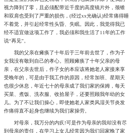
视力降到了零，且必须配带近千度的高度镜片外，颈锥
和双肩也受到了严重的损伤，(经过xx光确认)经常痛得睡
不着觉，并引起经常性头昏、失眠。因此，我觉得我已
经不适宜做这项工作了，我必须和我生活了11年的工作
说“再见”。
我的父亲在瘫痪了十年后于三年前去世了，作为子
女我没有敬到自己的孝心。照顾瘫痪了十年父亲的母
亲，在父亲去世后，作子女的本应该将她老人家接来享
受晚年的，可是由于我工作的原因，经常加班、星期天
也很少休息，年近七十的母亲成了我们家的保姆，每天
买菜、煮饭、洗衣服、收拾屋子，还要照顾我年幼的女
儿。为了不让我们操心，即使她老人家类风湿关节炎发
作痛得直不起身也继续为我们家操劳。
对母亲，我万分的内疚!可是作为母亲的我却没有尽
到母亲的责任，在学习上女儿经常因为我们回家晚了家