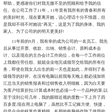
帮助，更感谢你们对我无微不至的照顾和给予我的信
任。在公司工作了11年，11年里有我所有的青春和所有
的美好时光，现在要离开她，说心理话十分不情愿，但
是我却不得不对她说“再见”，这是为了我的身体、我的
家人、为了公司的的明天更美好!
11年前的9月，我有幸的成为公司的一名员工。我先
后从事过开票、收款、出纳、销售会计、原料成本会
计、以及现在的主办会计工作岗位，在每一个工作岗位
上我都任劳任怨、兢兢业业地完成领导交给我的所有任
务，即使在我女儿出生的前一天也是如此，并得到了各
级领导的好评。在没有电脑以前我每天晚上都必须加班
汇总当天的销售报表和过销售收入明细账，因为白天要
为客户结算折扣;计算成本时也必须一个一个品种的算;以
至于没到公司几年，我的眼睛近视的度数一下上升了四
百多度;现在用上电脑了，虽然比手工记账方便、快捷，
但是企业的核算也更精细，长期的电脑操作除了使我的