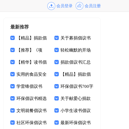
会员登录
会员注册
最新推荐
【精品】捐款倡
关于募捐倡议书
议书锦集9篇
【推荐】《项
范文集锦9篇
轻松幽默的开场
链》读后感9篇
【精华】读书倡
白
捐款倡议书汇总
议书锦集九篇
实用的食品安全
七篇
【精品】捐款倡
倡议书4篇
学雷锋倡议书
议书集合7篇
环保倡议书700字
1000字
环保倡议书精选
关于献爱心捐款
15篇
文明就餐倡议书
倡议书范文9篇
小学生读书倡议
范文锦集九篇
社区环保倡议书
书14篇
最新环保倡议书