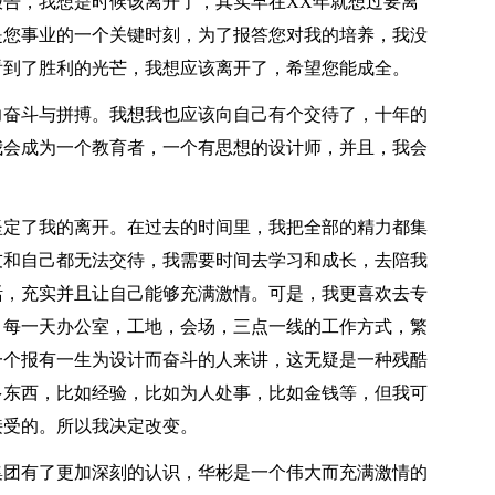
告，我想是时候该离开了，其实早在XX年就想过要离
是您事业的一个关键时刻，为了报答您对我的培养，我没
看到了胜利的光芒，我想应该离开了，希望您能成全。
力奋斗与拼搏。我想我也应该向自己有个交待了，十年的
我会成为一个教育者，一个有思想的设计师，并且，我会
坚定了我的离开。在过去的时间里，我把全部的精力都集
友和自己都无法交待，我需要时间去学习和成长，去陪我
活，充实并且让自己能够充满激情。可是，我更喜欢去专
。每一天办公室，工地，会场，三点一线的工作方式，繁
一个报有一生为设计而奋斗的人来讲，这无疑是一种残酷
多东西，比如经验，比如为人处事，比如金钱等，但我可
接受的。所以我决定改变。
集团有了更加深刻的认识，华彬是一个伟大而充满激情的