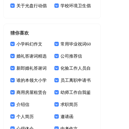
15篇
关于光盘行动倡
学校环境卫生倡
议书模板集合9篇
议书10篇
猜你喜欢
小学科幻作文
常用毕业祝词60
婚礼答谢词精选
句
公司推荐信
15篇
新郎婚礼答谢词
化验工作人员自
锦集十篇
谁的本领大小学
我鉴定
员工离职申请书
作文
商用房屋租赁合
幼师工作自我鉴
同15篇
介绍信
定(15篇)
求职简历
个人简历
邀请函
心得体会
中考作文