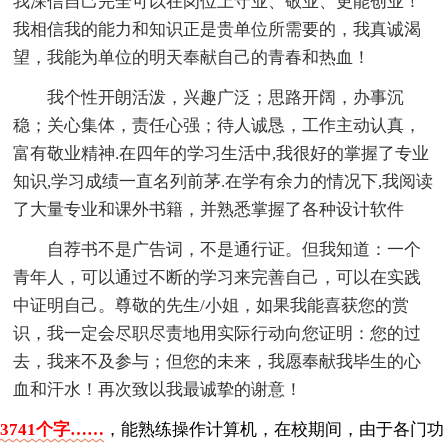
我深信自己完全可以在岗位上守业、敬业、更能创业！
我相信我的能力和知识正是贵单位所需要的，我真诚渴
望，我能为单位的明天奉献自己的青春和热血！
我个性开朗活泼，兴趣广泛；思路开阔，办事沉
稳；关心集体，责任心强；待人诚恳，工作主动认真，
富有敬业精神.在四年的学习生活中,我很好的掌握了专业
知识,学习成绩一直名列前茅.在学有余力的情况下,我阅读
了大量专业和课外书籍，并熟悉掌握了各种设计软件
自荐书不是广告词，不是通行证。但我知道：一个
青年人，可以通过不断的学习来完善自己，可以在实践
中证明自己。尊敬的先生/小姐，如果我能喜获您的赏
识，我一定会尽职尽责地用实际行动向您证明：您的过
去，我来不及参与；但您的未来，我愿奉献我毕生的心
血和汗水！再次致以我最诚挚的谢意！
3741个字……
，能熟练操作计算机，在校期间，由于各门功