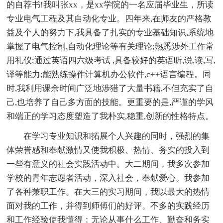
的自荐书!我叫张xx，是xx学院的一名应届毕业生，所读
专业电气工程及其自动化专业。四年来,在师友的严格教
益及个人的努力下,我具备了扎实的专业基础知识,系统地
掌握了电气控制,自动化理论等有关理论;熟悉涉外工作常
用礼仪;通过英语四六级考试 ,具备较好的英语听,说,读,写,
译等能力;能熟练操作计算机办公软件,c++语言编程。同
时,我利用课余时间广泛地涉猎了大量书籍,不但充实了自
己,也培养了自己多方面的技能。更重要的是,严谨的学风
和端正的学习态度塑造了我朴实,稳重,创新的性格特点。
在学习专业知识和拓展个人兴趣的同时，强烈的集
体荣誉感和奉献激情又使我积极、热情、务实的投入到
一些有意义的社会实践活动中。大二期间，我多次参加
学校的青年志愿者活动，深入社会，奉献爱心。我参加
了各种兼职工作。在大三的实习期间，我以最大的热情
面对我的工作，并得到师傅们的好评。不多的实践经历
和工作经验使我懂得：无论从事什么工作、勤奋和务实