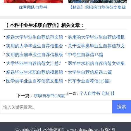
优秀团队自荐书
【精选】求职信自荐信范文集锦
10篇
【 本科毕业生求职自荐信】相关文章：
精选大学毕业生自荐信范文锦
实用的大学毕业生自荐信模板
集6篇
实用的大学毕业生自荐信集合
集锦六篇
关于医学类毕业生自荐信范文
六篇
实用的应届毕业生自荐信模板
集锦9篇
中专生自荐信15篇
汇编七篇
大学毕业生自荐信范文汇总7
医学生求职信自荐信范文锦集
篇
精选毕业生求职自荐信模板锦
7篇
大学生自荐信精选15篇
集10篇
医学类毕业生自荐信范文集锦
汽车专业自荐信(15篇)
六篇
个人自荐书【热门】
上一篇：
下一篇：
求职自荐书(15篇)
Copyright © 2024
水苍蝇范文网
www.shuicangying.com 版权所有