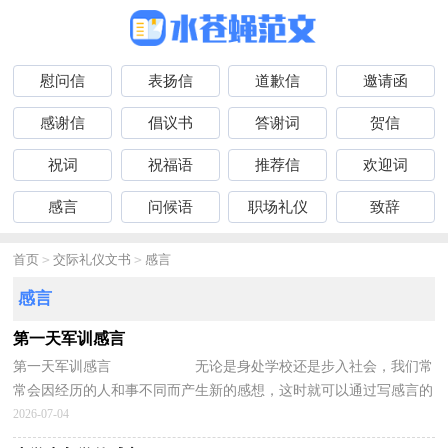
慰问信
表扬信
道歉信
邀请函
感谢信
倡议书
答谢词
贺信
祝词
祝福语
推荐信
欢迎词
感言
问候语
职场礼仪
致辞
首页
>
交际礼仪文书
>
感言
感言
第一天军训感言
第一天军训感言 无论是身处学校还是步入社会，我们常
常会因经历的人和事不同而产生新的感想，这时就可以通过写感言的
方式将其记录下来。但是写感言有什么...
2026-07-04