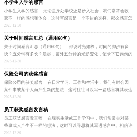
小学生入学的感言
小学生入学的感言 无论是身处学校还是步入社会，我们常常会收
获不一样的感想和体会，这时写感言是一个不错的选择。那么感言怎
么写才恰当呢？下面是小编精心整理的小学生入学的...
2025-12-30
关于时间感言汇总（通用60句）
关于时间感言汇总（通用60句） 都说时光如梭，时间的脚步有多
快？五分钟有多长？晨起，窗外五分钟的光影变化，记录下它匆匆的
脚步……无论你做与不做，想与不想，就像静静的河在那流淌，我
2025-12-30
们...
保险公司的获奖感言
保险公司的获奖感言 在日常学习、工作和生活中，我们有时会因
某件事或某个人而产生新的想法，这时往往可以写一篇感言将其表达
出来。那么要如何写呢？以下是小编帮大家整理的保...
2025-12-30
员工获奖感言发言稿
员工获奖感言发言稿 在现实生活或工作学习中，我们常常会对某
些事或人产生不一样的想法，这时可以寻思将其写进感言中。相信许
多人会觉得感言很难写吧，以下是小编为大家整理的...
2025-12-30