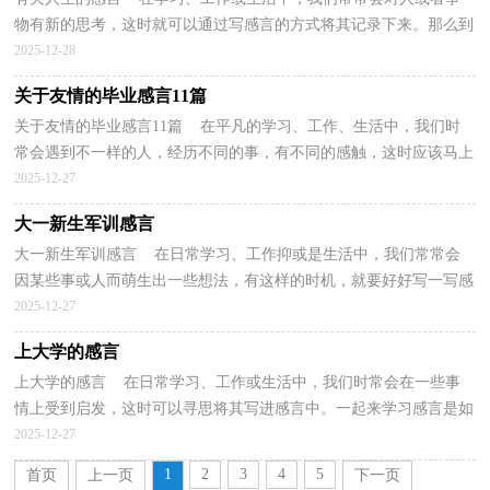
物有新的思考，这时就可以通过写感言的方式将其记录下来。那么到
底应该如何写感言呢？下面是小编为大家收集的有关...
2025-12-28
关于友情的毕业感言11篇
关于友情的毕业感言11篇 在平凡的学习、工作、生活中，我们时
常会遇到不一样的人，经历不同的事，有不同的感触，这时应该马上
记录下来，写一篇感言。那么问题来了，应该如何写感言呢...
2025-12-27
大一新生军训感言
大一新生军训感言 在日常学习、工作抑或是生活中，我们常常会
因某些事或人而萌生出一些想法，有这样的时机，就要好好写一写感
言将其记录下来。一起来学习感言是如何写的吧，以下...
2025-12-27
上大学的感言
上大学的感言 在日常学习、工作或生活中，我们时常会在一些事
情上受到启发，这时可以寻思将其写进感言中。一起来学习感言是如
何写的吧，以下是小编精心整理的上大学的感言，欢迎...
2025-12-27
1
2
3
4
5
首页
上一页
下一页