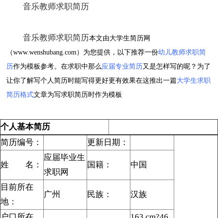
音乐教师求职简历
音乐教师求职简历
本文由大学生简历网
（
www.wenshubang.com
）为您提供，以下推荐一份
幼儿教师求职简
历
作为模板参考。在求职中那么
应届专业简历
又是怎样写的呢？为了
让你了解写
个人简历
时能写得更好更有效果在这推出一篇
大学生求职
简历格式
文章为写求职简历时作为模板
个人基本简历
简历编号：
更新日期：
应届毕业生
姓 名：
国籍：
中国
求职网
目前所在
广州
民族：
汉族
地：
户口所在
163 cm?46