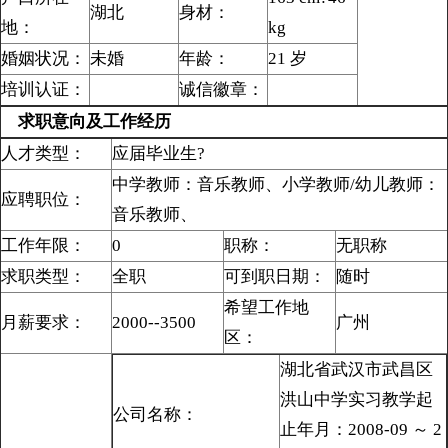
湖北
身材：
地：
kg
婚姻状况：
未婚
年龄：
21 岁
培训认证：
诚信徽章：
求职意向及工作经历
人才类型：
应届毕业生?
中学教师：音乐教师、小学教师/幼儿教师：
应聘职位：
音乐教师、
工作年限：
0
职称：
无职称
求职类型：
全职
可到职日期：
随时
希望工作地
月薪要求：
2000--3500
广州
区：
湖北省武汉市武昌区
洪山中学实习教学起
公司名称：
止年月：2008-09 ～ 2