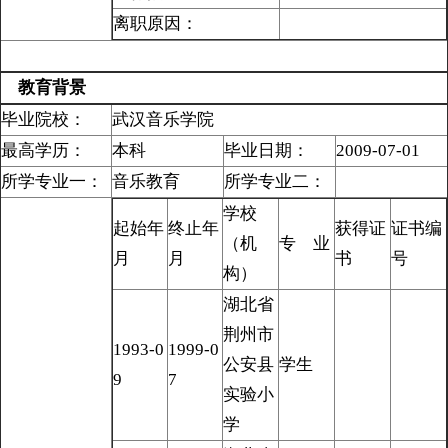
离职原因：
教育背景
毕业院校：
武汉音乐学院
最高学历：
本科
毕业日期：
2009-07-01
所学专业一：
音乐教育
所学专业二：
学校
起始年
终止年
获得证
证书编
（机
专 业
月
月
书
号
构）
湖北省
荆州市
1993-0
1999-0
公安县
学生
9
7
实验小
学