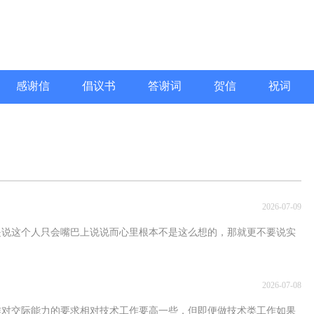
感谢信
倡议书
答谢词
贺信
祝词
2026-07-09
人只会嘴巴上说说而心里根本不是这么想的，那就更不要说实
2026-07-08
能力的要求相对技术工作要高一些，但即便做技术类工作如果