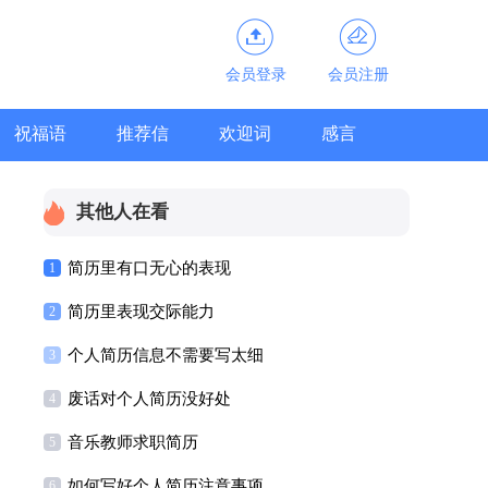
会员登录
会员注册
祝福语
推荐信
欢迎词
感言
其他人在看
简历里有口无心的表现
1
简历里表现交际能力
2
个人简历信息不需要写太细
3
废话对个人简历没好处
4
音乐教师求职简历
5
如何写好个人简历注意事项
6