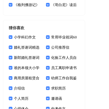
后感
《格列佛游记》
书范文九篇
《哥白尼》读后
读后感(15篇)
感
猜你喜欢
小学科幻作文
常用毕业祝词60
婚礼答谢词精选
句
公司推荐信
15篇
新郎婚礼答谢词
化验工作人员自
锦集十篇
谁的本领大小学
我鉴定
员工离职申请书
作文
商用房屋租赁合
幼师工作自我鉴
同15篇
介绍信
定(15篇)
求职简历
个人简历
邀请函
心得体会
中考作文