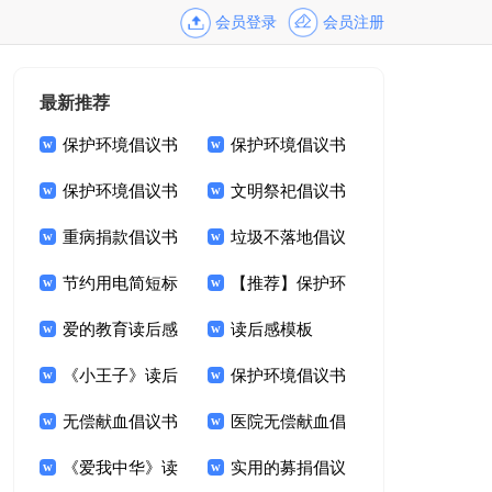
会员登录
会员注册
最新推荐
保护环境倡议书
保护环境倡议书
【推荐】
保护环境倡议书
【热门】
文明祭祀倡议书
【热】
重病捐款倡议书
模板锦集九篇
垃圾不落地倡议
范文锦集八篇
节约用电简短标
书锦集6篇
【推荐】保护环
语
爱的教育读后感
境倡议书
读后感模板
通用15篇
《小王子》读后
保护环境倡议书
感集合15篇
无偿献血倡议书
模板
医院无偿献血倡
范文6篇
《爱我中华》读
议书范文六篇
实用的募捐倡议