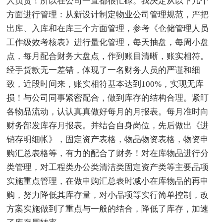
人负责！所以在公司一直都很忙碌。我决定从以下几个
方面进行管理：从新设计制定物业公司管理规范，严把
出库、入库和在库三个方面管理，参考《仓储管理人员
工作级效考核表》进行量化管理，每天抽盘，每周小盘
点，每月配合财务大盘点，作到账目清晰，账实相符。
经手货款无一差错，体现了一名财务人员的严谨和细
致，近段时间来，账实相符基本达到100%，实现无库
损！与公司同事紧密配合，做到库存的结构合理。紧盯
各物品流动，认认真真做好每月的月报表。每月准时向
财务部发库存月报表。并结合自身岗位，先后做出《进
销存明细帐》，固定资产表格，物品物资表格，物资申
购汇总表格等，有力的配合了财务！对在库物品进行分
类管理，对工程类办公类清洁类固定资产类等主要品项
实施重点管理，在做申购汇总表时减小在库物品的再申
购，努力降低其库存量，对小品项等实行简单控制，改
方案实施做到了重点与一般的结合，降低了库存，加速