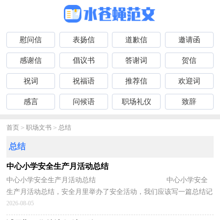
慰问信
表扬信
道歉信
邀请函
感谢信
倡议书
答谢词
贺信
祝词
祝福语
推荐信
欢迎词
感言
问候语
职场礼仪
致辞
首页
>
职场文书
>
总结
总结
中心小学安全生产月活动总结
中心小学安全生产月活动总结 中心小学安全
生产月活动总结，安全月里举办了安全活动，我们应该写一篇总结记
录活动的收获!这是中心小学安全生产月活动...
2026-08-05