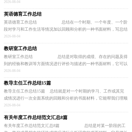
训和一些规律性认识的一种书面材料，...
2026-08-04
英语德育工作总结
英语德育工作总结 总结在一个时期、一个年度、一个阶
段对学习和工作生活等情况加以回顾和分析的一种书面材料，写总结
有利于我们学习和工作能力的提高，因...
2026-08-04
教研室工作总结
教研室工作总结 总结是对取得的成绩、存在的问题及得
到的经验和教训等方面情况进行评价与描述的一种书面材料，它可以
提升我们发现问题的能力，让我们抽出...
2026-08-04
教导主任工作总结15篇
教导主任工作总结15篇 总结就是对一个时期的学习、工作或其完
成情况进行一次全面系统的回顾和分析的书面材料，它能帮我们理顺
知识结构，突出重点，突破难点，因此，让我们写一份总...
2026-08-04
有关年度工作总结范文汇总8篇
有关年度工作总结范文汇总8篇 总结是对某一阶段的工