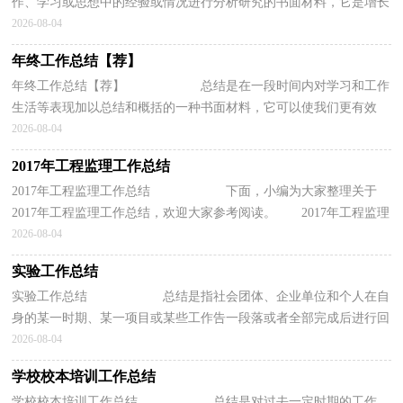
作、学习或思想中的经验或情况进行分析研究的书面材料，它是增长
才干的一种好办法，不如立即行动起来写...
2026-08-04
年终工作总结【荐】
年终工作总结【荐】 总结是在一段时间内对学习和工作
生活等表现加以总结和概括的一种书面材料，它可以使我们更有效
率，是时候写一份总结了。但是总结有什...
2026-08-04
2017年工程监理工作总结
2017年工程监理工作总结 下面，小编为大家整理关于
2017年工程监理工作总结，欢迎大家参考阅读。 2017年工程监理
工作总结一xx年年10月，我从神华煤直接液...
2026-08-04
实验工作总结
实验工作总结 总结是指社会团体、企业单位和个人在自
身的某一时期、某一项目或某些工作告一段落或者全部完成后进行回
顾检查、分析评价，从而肯定成绩，得...
2026-08-04
学校校本培训工作总结
学校校本培训工作总结 总结是对过去一定时期的工作、