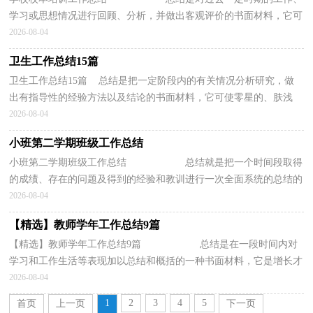
学习或思想情况进行回顾、分析，并做出客观评价的书面材料，它可
使零星的、肤浅的、表面的感性认知上...
2026-08-04
卫生工作总结15篇
卫生工作总结15篇 总结是把一定阶段内的有关情况分析研究，做
出有指导性的经验方法以及结论的书面材料，它可使零星的、肤浅
的、表面的感性认知上升到全面的、系统的、本质的...
2026-08-04
小班第二学期班级工作总结
小班第二学期班级工作总结 总结就是把一个时间段取得
的成绩、存在的问题及得到的经验和教训进行一次全面系统的总结的
书面材料，通过它可以正确认识以往...
2026-08-04
【精选】教师学年工作总结9篇
【精选】教师学年工作总结9篇 总结是在一段时间内对
学习和工作生活等表现加以总结和概括的一种书面材料，它是增长才
干的一种好办法，不妨坐下来好好写写总...
2026-08-04
1
2
3
4
5
首页
上一页
下一页