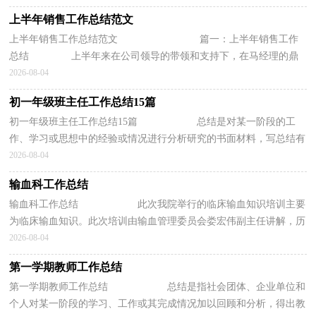
上半年销售工作总结范文
上半年销售工作总结范文 篇一：上半年销售工作
总结 上半年来在公司领导的带领和支持下，在马经理的鼎
力指导和帮助下，立足本职工作，恪尽职守，，任劳任怨，(含...
2026-08-04
初一年级班主任工作总结15篇
初一年级班主任工作总结15篇 总结是对某一阶段的工
作、学习或思想中的经验或情况进行分析研究的书面材料，写总结有
利于我们学习和工作能力的提高，因此我...
2026-08-04
输血科工作总结
输血科工作总结 此次我院举行的临床输血知识培训主要
为临床输血知识。此次培训由输血管理委员会娄宏伟副主任讲解，历
时2小时。以下内容是小编为您精心整...
2026-08-04
第一学期教师工作总结
第一学期教师工作总结 总结是指社会团体、企业单位和
个人对某一阶段的学习、工作或其完成情况加以回顾和分析，得出教