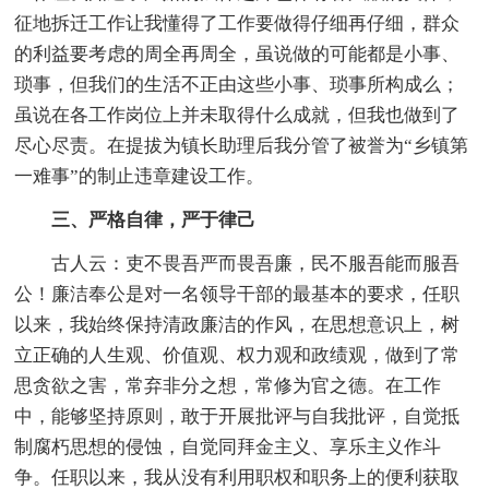
征地拆迁工作让我懂得了工作要做得仔细再仔细，群众
的利益要考虑的周全再周全，虽说做的可能都是小事、
琐事，但我们的生活不正由这些小事、琐事所构成么；
虽说在各工作岗位上并未取得什么成就，但我也做到了
尽心尽责。在提拔为镇长助理后我分管了被誉为“乡镇第
一难事”的制止违章建设工作。
三、严格自律，严于律己
古人云：吏不畏吾严而畏吾廉，民不服吾能而服吾
公！廉洁奉公是对一名领导干部的最基本的要求，任职
以来，我始终保持清政廉洁的作风，在思想意识上，树
立正确的人生观、价值观、权力观和政绩观，做到了常
思贪欲之害，常弃非分之想，常修为官之德。在工作
中，能够坚持原则，敢于开展批评与自我批评，自觉抵
制腐朽思想的侵蚀，自觉同拜金主义、享乐主义作斗
争。任职以来，我从没有利用职权和职务上的便利获取