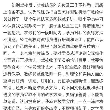
初到驾校后，对教练员的岗位及工作不熟悉，思想
上准备不足。认为教练员把自己怎样驾驶机动车教给学
员就行了，哪个学员认真多问我就多讲，哪个学员学习
不认真我也就敷衍一下，脑子里还是过去师傅带徒弟那
一套想法。在最初的一段时间内，学员对我的教练方法
不满意。经过驾校对教练员进行培训和评比，使自己认
识到了自己的差距，懂得了教练员同驾驶员有质的不
同。当一名合格的教练员，要对学员从理论到实际操作
全面进行正规培训。驾校收了学员的培训费用，就要负
责教会每一个学员驾驶技术，不能按自己的喜好和情绪
进行教学。教练员就像教师一样，对理论和实操方面的
重点要讲清、讲透、讲明白。要使学员能听懂，能熟练
掌握，还要不断总结教学方法，对不同文化程度和学习
进度的学员采取不同的教学方法，要循循善诱，不能简
单急躁。认识提高后，我就在教学实践上一点一滴严格
要求自己。首先端正服务态度，不摆师傅架子，对学员