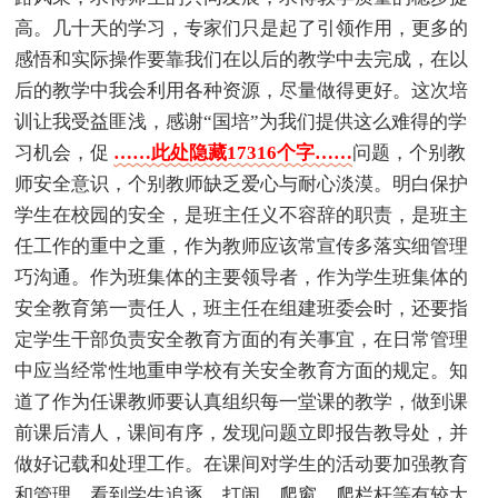
高。几十天的学习，专家们只是起了引领作用，更多的
感悟和实际操作要靠我们在以后的教学中去完成，在以
后的教学中我会利用各种资源，尽量做得更好。这次培
训让我受益匪浅，感谢“国培”为我们提供这么难得的学
习机会，促
……此处隐藏17316个字……
问题，个别教
师安全意识，个别教师缺乏爱心与耐心淡漠。明白保护
学生在校园的安全，是班主任义不容辞的职责，是班主
任工作的重中之重，作为教师应该常宣传多落实细管理
巧沟通。作为班集体的主要领导者，作为学生班集体的
安全教育第一责任人，班主任在组建班委会时，还要指
定学生干部负责安全教育方面的有关事宜，在日常管理
中应当经常性地重申学校有关安全教育方面的规定。知
道了作为任课教师要认真组织每一堂课的教学，做到课
前课后清人，课间有序，发现问题立即报告教导处，并
做好记载和处理工作。在课间对学生的活动要加强教育
和管理，看到学生追逐、打闹、爬窗、爬栏杆等有较大