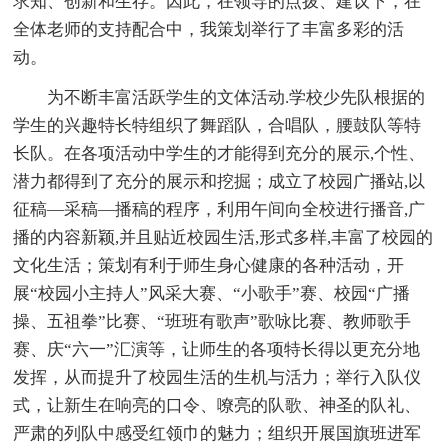
求知、创新和生存。因此，在领导的点拨、建议下，在
全体老师的支持配合中，我策划举行了丰富多彩的活
动。
为不断丰富活跃学生的文体活动.学校少先队根据的
学生的兴趣特长特组织了舞蹈队，合唱队，腰鼓队等特
长队。在各项活动中学生的才能得到充分的展示,个性、
潜力都得到了充分的展示和挖掘；成立了校园广播站,以
征稿—采稿—播稿的程序，利用午间向全校进行播音,广
播的内容新颖,并且贴近校园生活,形式多样,丰富了校园的
文化生活；策划有利于师生身心健康的各种活动，开
展“校园小主持人”风采大赛、“小歌手”赛、校园“广播
操、五祖拳”比赛、“班班有歌声”歌咏比赛、教师歌手
赛、庆“六一”汇演等，让师生的各项特长得以更充分地
发挥，从而提升了校园生活的生机与活力；举行入队仪
式，让新生在响亮的口令、嘹亮的队歌、神圣的队礼、
严肃的列队中感受红领巾的魅力；组织开展国旗班进军