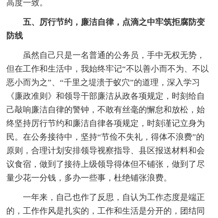
高度一致。
五、厉行节约，廉洁自律，点滴之中牢筑拒腐防变
防线
虽然自己只是一名普通的公务员，手中无权无势，
但在工作和生活中，我始终牢记“不以善小而不为、不以
恶小而为之”、“千里之堤溃于蚁穴”的道理，深入学习
《廉政准则》和领导干部廉洁从政各项规定，时刻给自
己敲响廉洁自律的警钟，不敢有丝毫的懈怠和放松，始
终坚持厉行节约和廉洁自律各项规定，时刻谨记立身为
民。在公务接待中，坚持“节俭不失礼，得体不浪费”的
原则，合理计划安排领导视察指导、县区报送材料和会
议食宿，做到了接待上级领导得体但不铺张，做到了尽
量少花一分钱，多办一些事，杜绝铺张浪费。
一年来，自己也作了反思，自认为工作态度是端正
的，工作作风是扎实的，工作和生活是分开的，团结同