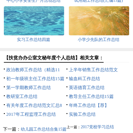
中心小学安全生产月活动总结
试用期工作总结(汇编15篇)
实习工作总结四篇
小学少先队的工作总结
【扶贫办办公室文秘年度个人总结】相关文章：
政治教师工作总结（精选11
上半年销售工作总结范文
篇）
初一年级班主任工作总结15篇
输血科工作总结
第一学期教师工作总结
英语德育工作总结
教研室工作总结
教导主任工作总结15篇
有关年度工作总结范文汇总8
年终工作总结【荐】
篇
2017年工程监理工作总结
实验工作总结
2017党校学习总结
上一篇：
下一篇：
幼儿园工作总结合集15篇