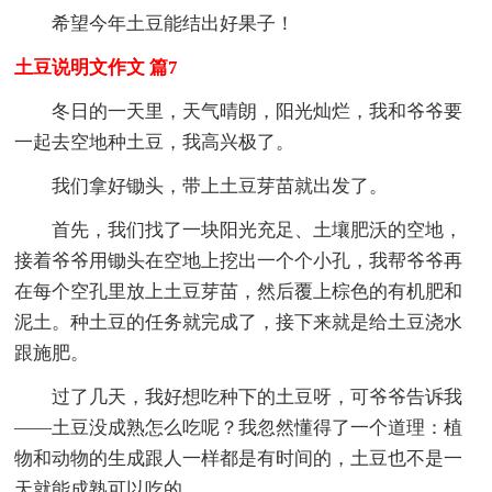
希望今年土豆能结出好果子！
土豆说明文作文 篇7
冬日的一天里，天气晴朗，阳光灿烂，我和爷爷要
一起去空地种土豆，我高兴极了。
我们拿好锄头，带上土豆芽苗就出发了。
首先，我们找了一块阳光充足、土壤肥沃的空地，
接着爷爷用锄头在空地上挖出一个个小孔，我帮爷爷再
在每个空孔里放上土豆芽苗，然后覆上棕色的有机肥和
泥土。种土豆的任务就完成了，接下来就是给土豆浇水
跟施肥。
过了几天，我好想吃种下的土豆呀，可爷爷告诉我
——土豆没成熟怎么吃呢？我忽然懂得了一个道理：植
物和动物的生成跟人一样都是有时间的，土豆也不是一
天就能成熟可以吃的。