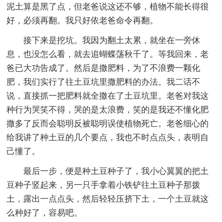
泥土算是黑了点，但老爸说这还不够，植物不能长得很
好，必须再翻。我只好依老爸命令再翻。
接下来是挖坑。我因为翻土太累，就坐在一旁休
息，也没怎么看，就去追蝴蝶荡秋千了。等我回来，老
爸已大功告成了。然后是撒肥料，为了不浪费一颗化
肥，我们实行了往土豆坑里撒肥料的办法。我二话不
说，直接抓一把肥料就全撒在了土豆坑里。老爸对我这
种行为哭笑不得，哭的是太浪费，笑的是我还不懂化肥
撒多了反而会聪明反被聪明误使植物死亡。老爸细心的
给我讲了种土豆的几个要点，我也不时点点头，表明自
己懂了。
最后一步，便是种土豆种子了，我小心翼翼的把土
豆种子竖起来，另一只手拿着小铁铲往土豆种子那拨
土，露出一点点头，然后轻轻压挤下土，一个土豆就这
么种好了，容易吧。