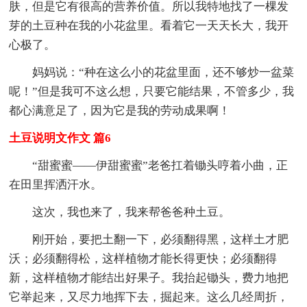
肤，但是它有很高的营养价值。所以我特地找了一棵发
芽的土豆种在我的小花盆里。看着它一天天长大，我开
心极了。
妈妈说：“种在这么小的花盆里面，还不够炒一盆菜
呢！”但是我可不这么想，只要它能结果，不管多少，我
都心满意足了，因为它是我的劳动成果啊！
土豆说明文作文 篇6
“甜蜜蜜——伊甜蜜蜜”老爸扛着锄头哼着小曲，正
在田里挥洒汗水。
这次，我也来了，我来帮爸爸种土豆。
刚开始，要把土翻一下，必须翻得黑，这样土才肥
沃；必须翻得松，这样植物才能长得更快；必须翻得
新，这样植物才能结出好果子。我抬起锄头，费力地把
它举起来，又尽力地挥下去，掘起来。这么几经周折，