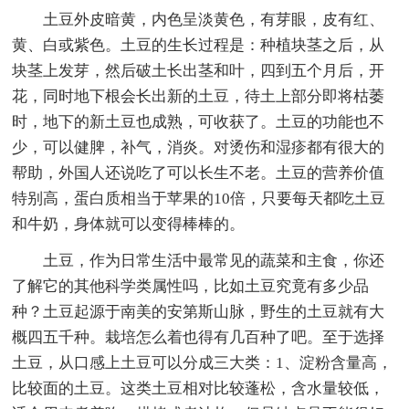
土豆外皮暗黄，内色呈淡黄色，有芽眼，皮有红、
黄、白或紫色。土豆的生长过程是：种植块茎之后，从
块茎上发芽，然后破土长出茎和叶，四到五个月后，开
花，同时地下根会长出新的土豆，待土上部分即将枯萎
时，地下的新土豆也成熟，可收获了。土豆的功能也不
少，可以健脾，补气，消炎。对烫伤和湿疹都有很大的
帮助，外国人还说吃了可以长生不老。土豆的营养价值
特别高，蛋白质相当于苹果的10倍，只要每天都吃土豆
和牛奶，身体就可以变得棒棒的。
土豆，作为日常生活中最常见的蔬菜和主食，你还
了解它的其他科学类属性吗，比如土豆究竟有多少品
种？土豆起源于南美的安第斯山脉，野生的土豆就有大
概四五千种。栽培怎么着也得有几百种了吧。至于选择
土豆，从口感上土豆可以分成三大类：1、淀粉含量高，
比较面的土豆。这类土豆相对比较蓬松，含水量较低，