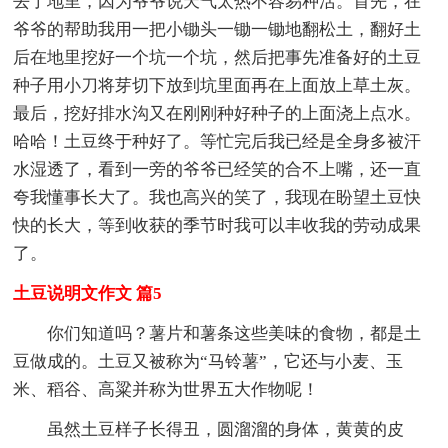
去了地里，因为爷爷说天气太热不容易种活。首先，在
爷爷的帮助我用一把小锄头一锄一锄地翻松土，翻好土
后在地里挖好一个坑一个坑，然后把事先准备好的土豆
种子用小刀将芽切下放到坑里面再在上面放上草土灰。
最后，挖好排水沟又在刚刚种好种子的上面浇上点水。
哈哈！土豆终于种好了。等忙完后我已经是全身多被汗
水湿透了，看到一旁的爷爷已经笑的合不上嘴，还一直
夸我懂事长大了。我也高兴的笑了，我现在盼望土豆快
快的长大，等到收获的季节时我可以丰收我的劳动成果
了。
土豆说明文作文 篇5
你们知道吗？薯片和薯条这些美味的食物，都是土
豆做成的。土豆又被称为“马铃薯”，它还与小麦、玉
米、稻谷、高粱并称为世界五大作物呢！
虽然土豆样子长得丑，圆溜溜的身体，黄黄的皮