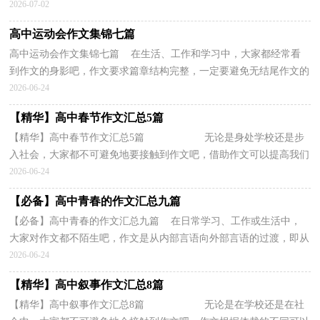
写、回忆录等。这种类型的作文要怎么写呢？下面是...
2026-07-02
高中运动会作文集锦七篇
高中运动会作文集锦七篇 在生活、工作和学习中，大家都经常看
到作文的身影吧，作文要求篇章结构完整，一定要避免无结尾作文的
出现。那么你有了解过作文吗？下面是小编整理的高中...
2026-06-24
【精华】高中春节作文汇总5篇
【精华】高中春节作文汇总5篇 无论是身处学校还是步
入社会，大家都不可避免地要接触到作文吧，借助作文可以提高我们
的语言组织能力。写起作文来就毫无头绪...
2026-06-24
【必备】高中青春的作文汇总九篇
【必备】高中青春的作文汇总九篇 在日常学习、工作或生活中，
大家对作文都不陌生吧，作文是从内部言语向外部言语的过渡，即从
经过压缩的简要的、自己能明白的语言，向开展的、具...
2026-06-24
【精华】高中叙事作文汇总8篇
【精华】高中叙事作文汇总8篇 无论是在学校还是在社