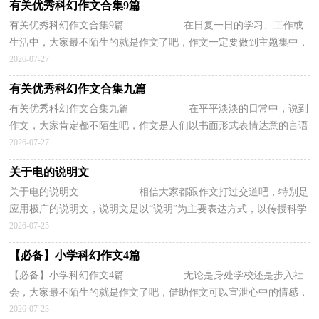
有关优秀科幻作文合集9篇
有关优秀科幻作文合集9篇 在日复一日的学习、工作或
生活中，大家最不陌生的就是作文了吧，作文一定要做到主题集中，
围绕同一主题作深入阐述，切忌东拉西扯，主题...
2026-07-27
有关优秀科幻作文合集九篇
有关优秀科幻作文合集九篇 在平平淡淡的日常中，说到
作文，大家肯定都不陌生吧，作文是人们以书面形式表情达意的言语
活动。那么，怎么去写作文呢？下面是小编帮...
2026-07-27
关于电的说明文
关于电的说明文 相信大家都跟作文打过交道吧，特别是
应用极广的说明文，说明文是以“说明”为主要表达方式，以传授科学
知识为根本任务，介绍事物，阐明事理，说明...
2026-07-25
【必备】小学科幻作文4篇
【必备】小学科幻作文4篇 无论是身处学校还是步入社
会，大家最不陌生的就是作文了吧，借助作文可以宣泄心中的情感，
调节自己的心情。那要怎么写好作文呢？下面...
2026-07-23