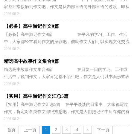
家都经常接触到作文吧，作文是从内部言语向外部言语的过渡，即从
经过压缩的简要的、自己能明白的语言，向开...
2026-06-24
【必备】高中游记作文9篇
【必备】高中游记作文9篇 在平凡的学习、工作、生活
中，大家都经常看到作文的身影吧，借助作文人们可以实现文化交流
的目的。写起作文来就毫无头绪？下面是小...
2026-06-24
精选高中故事作文集合9篇
精选高中故事作文集合9篇 在日复一日的学习、工作或
生活中，说到作文，大家肯定都不陌生吧，作文是人们以书面形式表
情达意的言语活动。你知道作文怎样写才规...
2026-06-24
【实用】高中游记作文汇总5篇
【实用】高中游记作文汇总5篇 在平平淡淡的日常中，大家都写过
作文，肯定对各类作文都很熟悉吧，作文是人们把记忆中所存储的有
关知识、经验和思想用书面形式表达出来的记叙方...
2026-06-24
1
2
3
4
5
首页
上一页
下一页