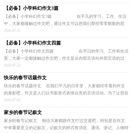
【必备】小学科幻作文3篇
【必备】小学科幻作文3篇 在平凡的学习、工作、生活
中，大家都接触过作文吧，通过作文可以把我们那些零零散散的思
想，聚集在一块。那么，怎么去写作文呢？下面是...
2026-07-23
【必备】小学科幻作文四篇
【必备】小学科幻作文四篇 在平日的学习、工作和生活
里，大家一定都接触过作文吧，作文是从内部言语向外部言语的过
渡，即从经过压缩的简要的、自己能明白的...
2026-07-23
快乐的春节话题作文
快乐的春节话题作文 在我们平凡的日常里，大家都经常看到作文
的身影吧，作文是人们以书面形式表情达意的言语活动。为了让您在
写作文时更加简单方便，下面是小编为大家整理的快...
2026-07-02
家乡的春节记叙文
家乡的春节记叙文 相信大家都跟作文打过交道吧，特别是在作文
中有重要意义的记叙文，记叙文的样式有消息、通讯、游记、人物特