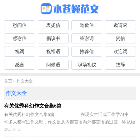
慰问信
表扬信
道歉信
邀请函
感谢信
倡议书
答谢词
贺信
祝词
祝福语
推荐信
欢迎词
感言
问候语
职场礼仪
致辞
首页
>
作文大全
作文大全
有关优秀科幻作文合集6篇
有关优秀科幻作文合集6篇 在现实生活或工作学习中，
许多人都写过作文吧，作文是从内部言语向外部言语的过渡，即从经
过压缩的简要的、自己能明白的语言，向开展...
2026-07-27