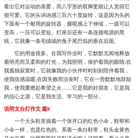
看出它对运动的喜爱，而八字形的双脚更能让人觉得它
很可爱。它的头讷讷感三百六十度旋转，这是因为头的
下面有一个耐用的旋转器，腿呢感上下伸缩，一拔可以
变高，一压可以变短。灯座后还有一条连接电源的黑
线，它就像一条毛绒绒的兔子尾巴似的垂在后面。
它的用途很多。在我写作业时，它默默无闻地释放
着明亮而又柔和的灯光，为我照明，保护着我的眼睛;在
我孤独寂寞时，它就像我的小伙伴时时刻刻陪伴着我，
使我倍感温暖;在因失败而沮丧时，它在一旁默默地鼓励
我，使我重燃起希望之火……它是我的好朋友，它是我
的信心之源，它是我生活、学习的一部分。
说明文台灯作文 篇8
一个大头鞋里插着一个张开口的红色小伞，鞋帮和
小伞一样，也是红色的。系着一条白鞋带，鞋头金黄色