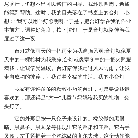
尽脑汁，也想不出可以帮忙的用品。我环顾四周，希望
能得到帮助。这时，我的目光落在了书桌上的台灯，心
想：“我可以用台灯照明呀!”于是，把台灯拿在我的作业
本前方，调整好角度，按下按钮。于是台灯就陪伴着我
度过了这一夜……
台灯就像雨天的一把雨伞为我遮挡风雨;台灯就像夏
天中的一棵榕树为我乘凉;台灯就像寒冬中的一把火照耀
着我，让我倍受温暖。台灯陪伴我走过风风雨雨，让我
走向成功的彼岸，让我过着幸福的生活。我的小台灯
我家有许许多多的精致小巧的台灯，可是要说我最
喜欢的，那还得是“六一”儿童节妈妈给我买的礼物—兔
头灯了。
它的外形是按一只兔子来设计的。橡胶做的黑眼
睛、黑鼻子、黑耳朵等体现出它的严肃和庄严。它右手
叉腰，左手紧握着一个泡沫做的高尔夫球，这个动作能