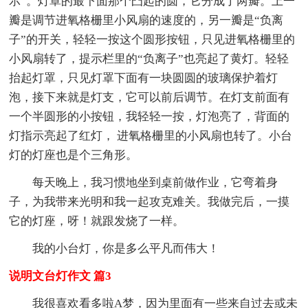
示”。灯罩的最下面那个凸起的圆，它分成了两瓣。上一
瓣是调节进氧格栅里小风扇的速度的，另一瓣是“负离
子”的开关，轻轻一按这个圆形按钮，只见进氧格栅里的
小风扇转了，提示栏里的“负离子”也亮起了黄灯。轻轻
抬起灯罩，只见灯罩下面有一块圆圆的玻璃保护着灯
泡，接下来就是灯支，它可以前后调节。在灯支前面有
一个半圆形的小按钮，我轻轻一按，灯泡亮了，背面的
灯指示亮起了红灯， 进氧格栅里的小风扇也转了。小台
灯的灯座也是个三角形。
每天晚上，我习惯地坐到桌前做作业，它弯着身
子，为我带来光明和我一起攻克难关。我做完后，一摸
它的灯座，呀！就跟发烧了一样。
我的小台灯，你是多么平凡而伟大！
说明文台灯作文 篇3
我很喜欢看多啦A梦，因为里面有一些来自过去或未