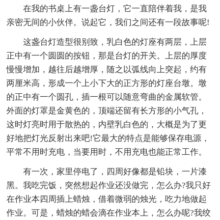
在我的书桌上有一盏台灯，它一直陪伴着我，是我
亲密无间的小伙伴。说起它，我们之间还有一段故事呢!
这盏台灯造型很别致，乳白色的灯座有两层，上层
正中有一个圆圆的按钮，那是台灯的开关。上层的厚度
慢慢增加，越往后越增厚，随之以弧线向上突起，约有
两厘米高，形成一个上小下大的正方形的灯座台墩。墩
的正中有一个圆孔，插一根可以随意弯曲的金属软管。
外面的灯罩是金黄色的，顶端还留有长方形的小气孔，
这时灯亮时用于散热的，内壁乳白色的，大概是为了更
好地把灯光反射出来吧!它最大的特点是能够保存电源，
平常不用时充电，当要用时，不用充电也能正常工作。
有一次，家里停电了，四周好像都是铅块，一片漆
黑。我吃完饭，突然想起作业还没做完，怎么办?我只好
在作业本四周插上蜡烛，借着微弱的烛光，吃力地做起
作业。可是，蜡烛的蜡会滴在作业本上，怎么办呢?我绞