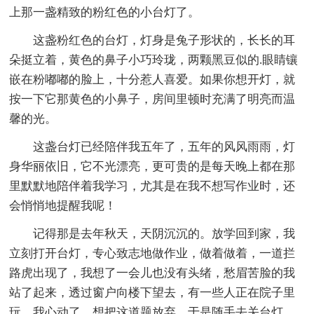
上那一盏精致的粉红色的小台灯了。
这盏粉红色的台灯，灯身是兔子形状的，长长的耳
朵挺立着，黄色的鼻子小巧玲珑，两颗黑豆似的.眼睛镶
嵌在粉嘟嘟的脸上，十分惹人喜爱。如果你想开灯，就
按一下它那黄色的小鼻子，房间里顿时充满了明亮而温
馨的光。
这盏台灯已经陪伴我五年了，五年的风风雨雨，灯
身华丽依旧，它不光漂亮，更可贵的是每天晚上都在那
里默默地陪伴着我学习，尤其是在我不想写作业时，还
会悄悄地提醒我呢！
记得那是去年秋天，天阴沉沉的。放学回到家，我
立刻打开台灯，专心致志地做作业，做着做着，一道拦
路虎出现了，我想了一会儿也没有头绪，愁眉苦脸的我
站了起来，透过窗户向楼下望去，有一些人正在院子里
玩，我心动了，想把这道题放弃，于是随手去关台灯，