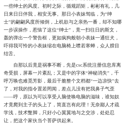
一些绅士的风度。初时之际，循规蹈矩，彬彬有礼，几
日来日日伴我，相安无事。那日小表妹驾临，为“绅
士”的翩翩风度所倾倒，上机欲与之亲热一番，却不知哪
一步误操作，惹恼了这位“绅士”，竟一扫往日的斯文，
轰的弹出一个警告框，更如疯狗般朝小表妹一通狂犬，
吓得我可怜的小表妹缩在电脑椅上噤若寒蝉，众人膛目
结舌。
自那以后竟是祸事不断，先是csc系统注册信息库离
奇受损，屏幕一片紊乱；又是中的字体“神秘消失”，千
呼万唤也难觅芳影，最后干脆整个文档都“一边凉快”去
了，对我的指令置若罔闻，差点儿没有把我鼻子气歪
——哼，原以为可以享受人脑使唤电脑的滋味，谁知奴
才竟爬到主子的头上了，简直岂有此理！无奈鄙人才疏
学浅，技术蹩脚，只好小心翼翼地与之交涉，处处忍
让，把这个家伙当个菩萨供起来。