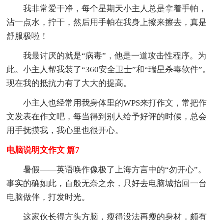
我非常爱干净，每个星期天小主人总是拿着手帕，
沾一点水，拧干，然后用手帕在我身上擦来擦去，真是
舒服极啦！
我最讨厌的就是“病毒”，他是一道攻击性程序。为
此。小主人帮我装了“360安全卫士”和“瑞星杀毒软件”。
现在我的抵抗力有了大大的提高。
小主人也经常用我身体里的WPS来打作文，常把作
文发表在作文吧，每当得到别人给予好评的时候，总会
用手抚摸我，我心里也很开心。
电脑说明文作文 篇7
暑假——英语唤作像极了上海方言中的“勿开心”。
事实的确如此，百般无奈之余，只好去电脑城抬回一台
电脑做伴，打发时光。
这家伙长得方头方脑，瘦得没法再瘦的身材，颇有