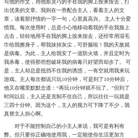
写他的作文，用他那灵巧的手在我的脚上按来按去，打
出优美的文章。我则在一旁配合主人，看着主人的文
章，读着那抒情的一字一句，心里真高兴。 主人十分爱
惜我。每次使用时，总是小心地移动着我的手在我脸上
点击，轻轻地用手在我的脚上按来按去，还经常用湿毛
巾给我擦身子，帮我抹掉灰尘，可舒服啦！我的天敌就
是病毒。为此，主人给我安了一道防火墙，并且定时为
我杀毒，使得那些想破坏我的病毒只好望而却步了。 可
是，主人却总是抵挡不住我的诱惑，一有空就用我来玩
游戏。主人每次都说只玩10分钟，可是到了10分钟后，
他又在嘴里默默念道：“再玩10分钟就不玩了。”但到了
时间以后，主人还是克制不住自己，所以往往一玩就是
三四十分钟。因为这个，主人的视力可下降了不少，我
真替主人担心啊。
对于不能控制自己的小主人来说，我可是有利有
弊。但只要你正确地使用我，一定能使你生活更加方