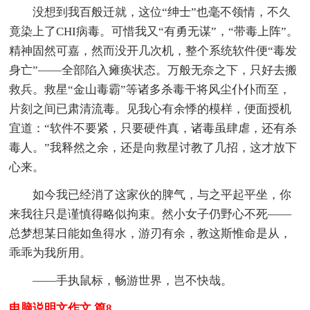
没想到我百般迁就，这位“绅士”也毫不领情，不久
竟染上了CHI病毒。可惜我又“有勇无谋”，“带毒上阵”。
精神固然可嘉，然而没开几次机，整个系统软件便“毒发
身亡”——全部陷入瘫痪状态。万般无奈之下，只好去搬
救兵。救星“金山毒霸”等诸多杀毒干将风尘仆仆而至，
片刻之间已肃清流毒。见我心有余悸的模样，便面授机
宜道：“软件不要紧，只要硬件真，诸毒虽肆虐，还有杀
毒人。”我释然之余，还是向救星讨教了几招，这才放下
心来。
如今我已经消了这家伙的脾气，与之平起平坐，你
来我往只是谨慎得略似拘束。然小女子仍野心不死——
总梦想某日能如鱼得水，游刃有余，教这斯惟命是从，
乖乖为我所用。
——手执鼠标，畅游世界，岂不快哉。
电脑说明文作文 篇8