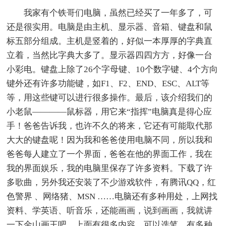
我家有个铁哥们电脑，虽然已经买了一年多了，可
还是很实用。电脑是由主机、显示器、音箱、键盘和鼠
标五部分组成。主机是竖着的，好似一本厚厚的字典直
立着，当然比字典大多了。显示器四四方方，好像一台
小彩电。键盘上除了26个字母键、10个数字键、4个方向
键外还有许多功能键，如F1、F2、END、ESC、ALT等
等，用这些键可以进行很多操作。最后，该介绍我们的
小老鼠————鼠标器，用它来“指挥”电脑真是得心应
手！爸爸告诉我，也许不久的将来，它还有可能取代那
大大的键盘呢！因为我和爸爸使用电脑不同，所以我和
爸爸每人建立了一个界面，爸爸在他的界面工作，我在
我的界面娱乐，我的电脑里保存了许多资料。下载了许
多歌曲，另外我还安装了不少游戏软件，有腾讯QQ，红
色警界 、网络猪、MSN ……电脑还有多种用处，上网找
资料、学英语、听音乐，还能画画，说到画画，我就讲
一下金山画王吧。上面有很多内容，可以选笔，有多种