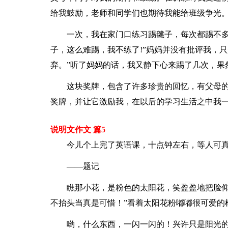
给我鼓励，老师和同学们也期待我能给班级争光
一次，我在家门口练习踢毽子，每次都踢不多
子，这么难踢，我不练了!”妈妈并没有批评我，
弃。”听了妈妈的话，我又静下心来踢了几次，果
这块奖牌，包含了许多珍贵的回忆，有父母的
奖牌，并让它激励我，在以后的学习生活之中我一
说明文作文 篇5
今儿个上完了英语课，十点钟左右，等人可
——题记
瞧那小花，是粉色的太阳花，笑盈盈地把脸仰
不抬头当真是可惜！”看着太阳花粉嘟嘟很可爱的
哟，什么东西，一闪一闪的！兴许只是阳光