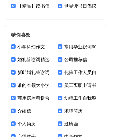
介绍集锦15篇
【精品】读书倡
世界读书日倡议
议书汇总十篇
书范文汇总六篇
猜你喜欢
小学科幻作文
常用毕业祝词60
婚礼答谢词精选
句
公司推荐信
15篇
新郎婚礼答谢词
化验工作人员自
锦集十篇
谁的本领大小学
我鉴定
员工离职申请书
作文
商用房屋租赁合
幼师工作自我鉴
同15篇
介绍信
定(15篇)
求职简历
个人简历
邀请函
心得体会
中考作文