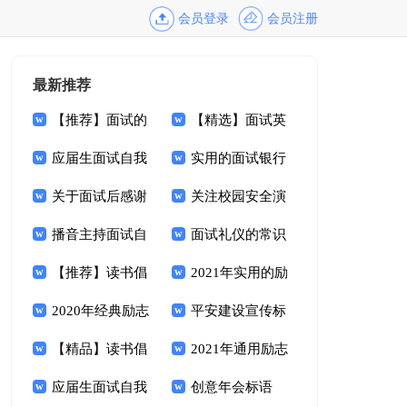
会员登录
会员注册
最新推荐
【推荐】面试的
【精选】面试英
邀请函三篇
应届生面试自我
文自我介绍模板锦集
实用的面试银行
介绍模板集锦5篇
关于面试后感谢
五篇
的自我介绍模板汇总
关注校园安全演
信范文集合四篇
播音主持面试自
八篇
讲稿
面试礼仪的常识
我介绍(通用15篇)
【推荐】读书倡
2021年实用的励
议书范文汇总六篇
2020年经典励志
志标语汇编92句
平安建设宣传标
标语汇总69条
【精品】读书倡
语10篇
2021年通用励志
议书范文汇总七篇
应届生面试自我
标语汇编53句
创意年会标语