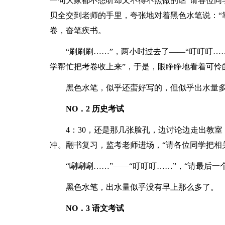
一句大家都不想听却又不得不照做的话“请各位同
贝全交到老师的手里，夸张地对着黑色水笔说：“
卷，奋笔疾书。
“刷刷刷……”，两小时过去了——“叮叮叮…
学帮忙把考卷收上来”，于是，眼睁睁地看着可怜
黑色水笔，似乎还蛮好写的，但似乎出水量
NO．2 历史考试
4：30，还是那几张脸孔，边讨论边走出教
冲。翻书复习，监考老师进场，“请各位同学把相
“唰唰唰……”——“叮叮叮……”，“请最后
黑色水笔，出水量似乎没有早上那么多了。
NO．3 语文考试