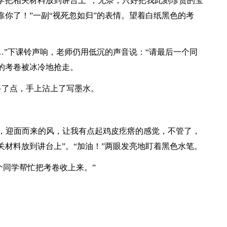
学把相关材料放到讲台上”，无奈，只好把我此刻珍贵的宝
靠你了！”一副“视死忽如归”的表情。望着白纸黑色的考
…”下课铃声响，老师仍用低沉的声音说：“请最后一个同
的考卷被冰冷地抢走。
多了点，手上沾上了写墨水。
室，迎面而来的风，让我有点起鸡皮疙瘩的感觉，不管了，
关材料放到讲台上”。“加油！”两眼发亮地盯着黑色水笔。
一个同学帮忙把考卷收上来。”