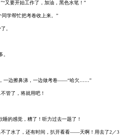
。”“又要开始工作了，加油，黑色水笔！”
一个同学帮忙把考卷收上来。”
少了。
多。
，一边擦鼻涕，一边做考卷——“哈欠……”
…不管了，将就用吧！
昏欲睡的感觉，糟了！听力过去一题了！
出不了水了，还有时间，扒开看看——天啊！用去了2／3