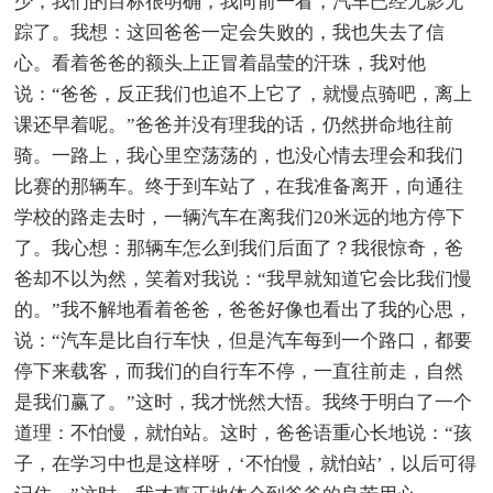
少，我们的目标很明确，我向前一看，汽车已经无影无
踪了。我想：这回爸爸一定会失败的，我也失去了信
心。看着爸爸的额头上正冒着晶莹的汗珠，我对他
说：“爸爸，反正我们也追不上它了，就慢点骑吧，离上
课还早着呢。”爸爸并没有理我的话，仍然拼命地往前
骑。一路上，我心里空荡荡的，也没心情去理会和我们
比赛的那辆车。终于到车站了，在我准备离开，向通往
学校的路走去时，一辆汽车在离我们20米远的地方停下
了。我心想：那辆车怎么到我们后面了？我很惊奇，爸
爸却不以为然，笑着对我说：“我早就知道它会比我们慢
的。”我不解地看着爸爸，爸爸好像也看出了我的心思，
说：“汽车是比自行车快，但是汽车每到一个路口，都要
停下来载客，而我们的自行车不停，一直往前走，自然
是我们赢了。”这时，我才恍然大悟。我终于明白了一个
道理：不怕慢，就怕站。这时，爸爸语重心长地说：“孩
子，在学习中也是这样呀，‘不怕慢，就怕站’，以后可得