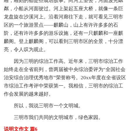
雕，雕刻的都是些成语故事。向河上望去，河面波光粼
粼，小船从河面驶过。河上架起五座大桥，就像一条巨
龙盘旋在沙溪河上。沿着河廊往下走，就可看见三明市
区的一个旅游景点——麒麟山，山上有许许多多的石
阶，还有许许多多的游乐设施，还有一只麒麟和一座麒
麟阁。登上麒麟阁，可以看到三明市区的全景，十分漂
亮，令人叹为观止。
因为三明的综治工作高。近年来，三明市综治工作
始终走在全省前列，曾两届被中央综治委评为“全国社会
治安综合治理优秀地市”荣誉称号。20xx年度在全省设区
市综治工作考评中荣获第一。我相信，三明市的综治工
作会发展的越来越好。
所以，我说三明市一个文明城。
三明市我们共同的文明城市，绿色家园。
说明文作文 篇6