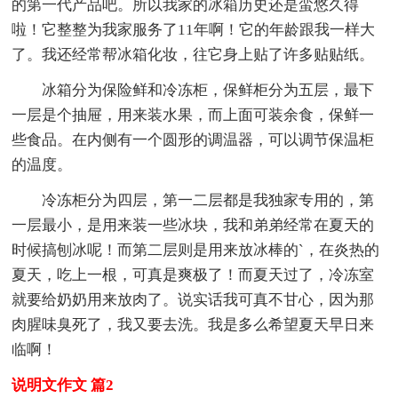
的第一代产品吧。所以我家的冰箱历史还是蛮悠久得
啦！它整整为我家服务了11年啊！它的年龄跟我一样大
了。我还经常帮冰箱化妆，往它身上贴了许多贴贴纸。
冰箱分为保险鲜和冷冻柜，保鲜柜分为五层，最下
一层是个抽屉，用来装水果，而上面可装余食，保鲜一
些食品。在内侧有一个圆形的调温器，可以调节保温柜
的温度。
冷冻柜分为四层，第一二层都是我独家专用的，第
一层最小，是用来装一些冰块，我和弟弟经常在夏天的
时候搞刨冰呢！而第二层则是用来放冰棒的`，在炎热的
夏天，吃上一根，可真是爽极了！而夏天过了，冷冻室
就要给奶奶用来放肉了。说实话我可真不甘心，因为那
肉腥味臭死了，我又要去洗。我是多么希望夏天早日来
临啊！
说明文作文 篇2