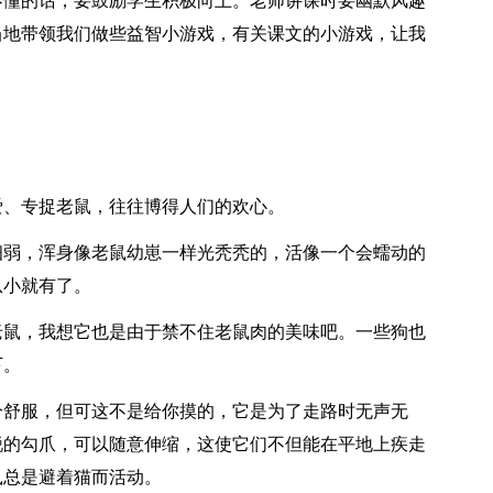
不懂的话，要鼓励学生积极向上。老师讲课时要幽默风趣
当地带领我们做些益智小游戏，有关课文的小游戏，让我
爱、专捉老鼠，往往博得人们的欢心。
细弱，浑身像老鼠幼崽一样光秃秃的，活像一个会蠕动的
从小就有了。
老鼠，我想它也是由于禁不住老鼠肉的美味吧。一些狗也
下。
分舒服，但可这不是给你摸的，它是为了走路时无声无
锐的勾爪，可以随意伸缩，这使它们不但能在平地上疾走
鼠总是避着猫而活动。