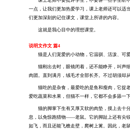
课上老师不要批评学生，不要讲一些学生听
一点，让我们更加热爱学习，课上老师还可以适
们更加深刻的记住课文，课堂上所讲的内容。
这就是我心目中的理想课堂。
说明文作文 篇4
猫是人们宠爱的小动物，它温驯、活泼、可
猫刚出去时，眼镜闭着，还不能睁开，叫声
肉团。直到满月，绒毛才全部长齐。不过胡须却
猫吃的是杂食，最爱吃的是鱼和瘦肉，它捉
爱吃蔬菜和水果，但猫不一样，它都不会多舔一
猫的脚掌下生有又厚又软的肉垫，摸上去十
息，以免惊跑猎物——老鼠。它的脚趾上还有尖
如飞，而且还能飞檐走壁，爬树上篱。因此，老