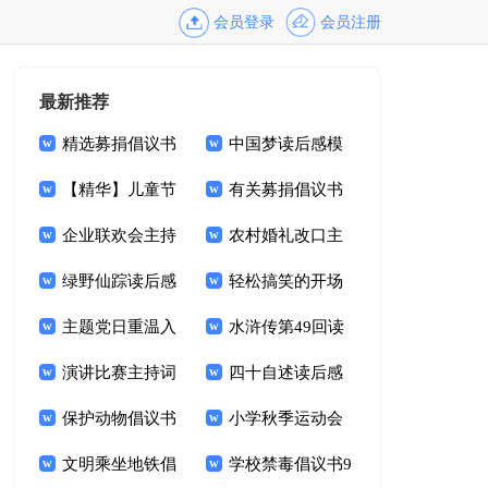
会员登录
会员注册
最新推荐
精选募捐倡议书
中国梦读后感模
模板锦集六篇
【精华】儿童节
板
有关募捐倡议书
晚会主持词3篇
企业联欢会主持
模板汇编九篇
农村婚礼改口主
词合集九篇
绿野仙踪读后感
持词
轻松搞笑的开场
15篇
主题党日重温入
白
水浒传第49回读
党誓词主持词
演讲比赛主持词
后感
四十自述读后感
结束语7篇
保护动物倡议书
1000字
小学秋季运动会
集合15篇
文明乘坐地铁倡
开幕式主持词
学校禁毒倡议书9