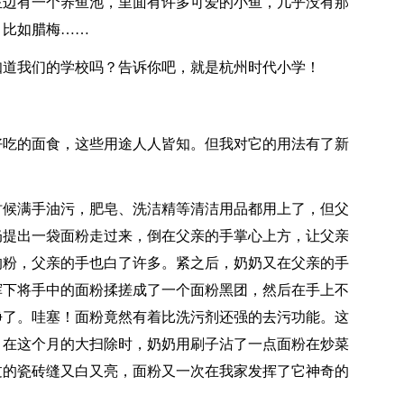
左边有一个养鱼池，里面有许多可爱的小鱼，几乎没有那
，比如腊梅……
知道我们的学校吗？告诉你吧，就是杭州时代小学！
好吃的面食，这些用途人人皆知。但我对它的用法有了新
时候满手油污，肥皂、洗洁精等清洁用品都用上了，但父
奶提出一袋面粉走过来，倒在父亲的手掌心上方，让父亲
的粉，父亲的手也白了许多。紧之后，奶奶又在父亲的手
挥下将手中的面粉揉搓成了一个面粉黑团，然后在手上不
净了。哇塞！面粉竟然有着比洗污剂还强的去污功能。这
。在这个月的大扫除时，奶奶用刷子沾了一点面粉在炒菜
过的瓷砖缝又白又亮，面粉又一次在我家发挥了它神奇的