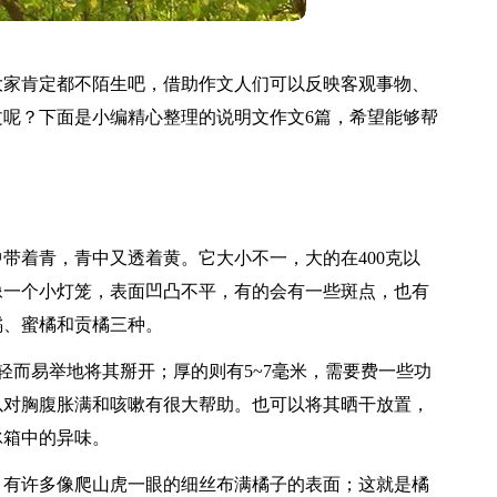
大家肯定都不陌生吧，借助作文人们可以反映客观事物、
呢？下面是小编精心整理的说明文作文6篇，希望能够帮
带着青，青中又透着黄。它大小不一，大的在400克以
像一个小灯笼，表面凹凸不平，有的会有一些斑点，也有
橘、蜜橘和贡橘三种。
轻而易举地将其掰开；厚的则有5~7毫米，需要费一些功
以对胸腹胀满和咳嗽有很大帮助。也可以将其晒干放置，
冰箱中的异味。
，有许多像爬山虎一眼的细丝布满橘子的表面；这就是橘