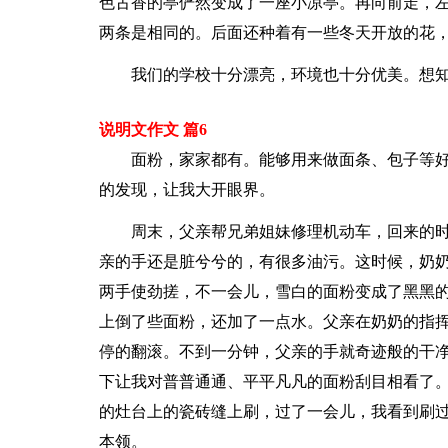
色古香的亭俨然变成了一座小凉亭。再向前走，
两条是相同的。后面还种着有一些冬天开放的花
我们的学校十分漂亮，环境也十分优美。想
说明文作文 篇6
面粉，家家都有。能够用来做面条、包子等
的发现，让我大开眼界。
周末，父亲帮兄弟姐妹修理机动车，回来的
亲的手还是脏兮兮的，有很多油污。这时候，奶
两手使劲搓，不一会儿，雪白的面粉变成了黑黑
上倒了些面粉，还加了一点水。父亲在奶奶的指
停的翻滚。不到一分钟，父亲的手就奇迹般的干
下让我对普普通通、平平凡凡的面粉刮目相看了
的灶台上的瓷砖缝上刷，过了一会儿，我看到刷
本领。