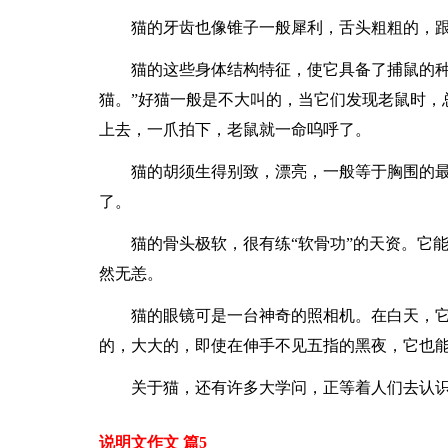
猫的牙齿也像锥子一般犀利，舌头粗粗的，跟
猫的这些身体结构特征，使它具备了捕鼠的种
猫。”好猫一般是不大叫的，当它们发现老鼠时，
上去，一爪拍下，老鼠就一命呜呼了。
猫的胡须生得别致，漂亮，一般等于胸围的最
了。
猫的骨头极软，很有练“软骨功”的天资。它
然无恙。
猫的眼镜可是一台神奇的照相机。在白天，
的，大大的，即使在伸手不见五指的黑夜，它也
关于猫，还有许多大学问，正等着人们去认
说明文作文 篇5