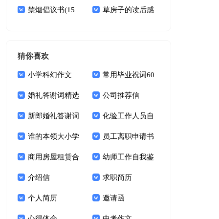
议书
禁烟倡议书(15
篇
草房子的读后感
篇)
1000字
猜你喜欢
小学科幻作文
常用毕业祝词60
婚礼答谢词精选
句
公司推荐信
15篇
新郎婚礼答谢词
化验工作人员自
锦集十篇
谁的本领大小学
我鉴定
员工离职申请书
作文
商用房屋租赁合
幼师工作自我鉴
同15篇
介绍信
定(15篇)
求职简历
个人简历
邀请函
心得体会
中考作文