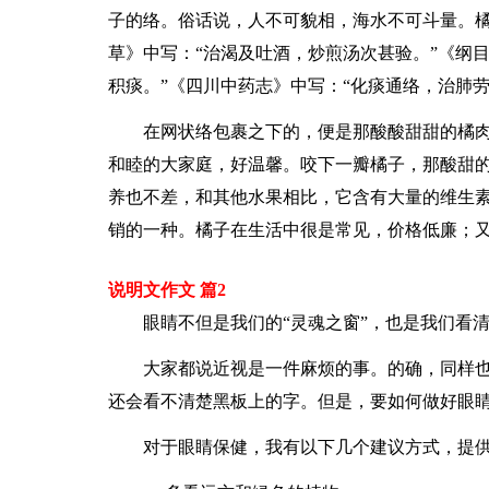
子的络。俗话说，人不可貌相，海水不可斗量。
草》中写：“治渴及吐酒，炒煎汤次甚验。”《纲
积痰。”《四川中药志》中写：“化痰通络，治肺
在网状络包裹之下的，便是那酸酸甜甜的橘肉
和睦的大家庭，好温馨。咬下一瓣橘子，那酸甜
养也不差，和其他水果相比，它含有大量的维生素
销的一种。橘子在生活中很是常见，价格低廉；
说明文作文 篇2
眼睛不但是我们的“灵魂之窗”，也是我们看
大家都说近视是一件麻烦的事。的确，同样
还会看不清楚黑板上的字。但是，要如何做好眼睛
对于眼睛保健，我有以下几个建议方式，提供