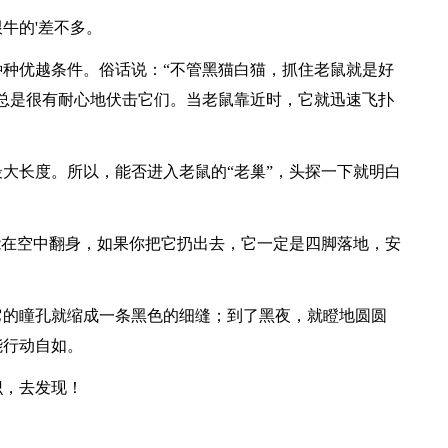
牛的'差不多。
种优越条件。俗话说：“不管黑猫白猫，抓住老鼠就是好
总是很有耐心地伏击它们。当老鼠靠近时，它就迅速飞扑
大长度。所以，能否进入老鼠的“老巢”，头探一下就明白
能在空中翻身，如果你把它扔出去，它一定是四脚落地，安
它的瞳孔就缩成一条黑色的细缝；到了黑夜，就瞪地圆圆
能行动自如。
识，去发现！