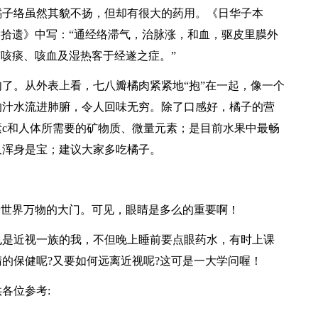
橘子络虽然其貌不扬，但却有很大的药用。《日华子本
目拾遗》中写：“通经络滞气，治脉涨，和血，驱皮里膜外
劳咳痰、咳血及湿热客于经遂之症。”
了。从外表上看，七八瓣橘肉紧紧地“抱”在一起，像一个
的汁水流进肺腑，令人回味无穷。除了口感好，橘子的营
c和人体所需要的矿物质、微量元素；是目前水果中最畅
又浑身是宝；建议大家多吃橘子。
清世界万物的大门。可见，眼睛是多么的重要啊！
也是近视一族的我，不但晚上睡前要点眼药水，有时上课
的保健呢?又要如何远离近视呢?这可是一大学问喔！
各位参考: