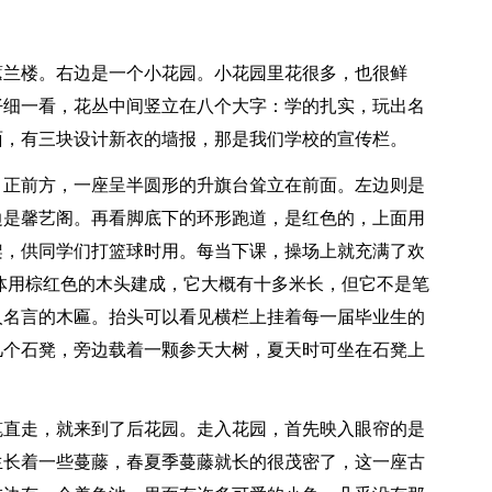
蕙兰楼。右边是一个小花园。小花园里花很多，也很鲜
仔细一看，花丛中间竖立在八个大字：学的扎实，玩出名
面，有三块设计新衣的墙报，那是我们学校的宣传栏。
。正前方，一座呈半圆形的升旗台耸立在前面。左边则是
边是馨艺阁。再看脚底下的环形跑道，是红色的，上面用
架，供同学们打篮球时用。每当下课，操场上就充满了欢
体用棕红色的木头建成，它大概有十多米长，但它不是笔
人名言的木匾。抬头可以看见横栏上挂着每一届毕业生的
几个石凳，旁边载着一颗参天大树，夏天时可坐在石凳上
笔直走，就来到了后花园。走入花园，首先映入眼帘的是
生长着一些蔓藤，春夏季蔓藤就长的很茂密了，这一座古