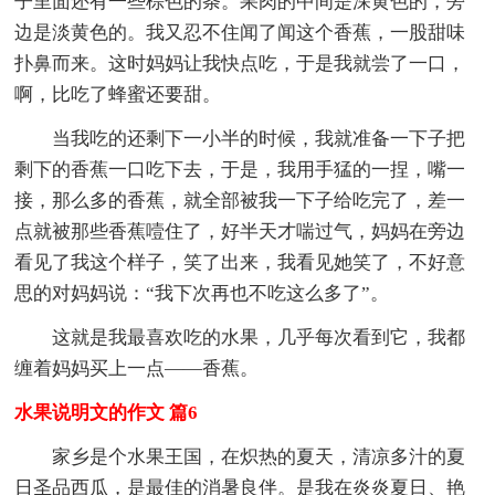
子里面还有一些棕色的条。果肉的中间是深黄色的，旁
边是淡黄色的。我又忍不住闻了闻这个香蕉，一股甜味
扑鼻而来。这时妈妈让我快点吃，于是我就尝了一口，
啊，比吃了蜂蜜还要甜。
当我吃的还剩下一小半的时候，我就准备一下子把
剩下的香蕉一口吃下去，于是，我用手猛的一捏，嘴一
接，那么多的香蕉，就全部被我一下子给吃完了，差一
点就被那些香蕉噎住了，好半天才喘过气，妈妈在旁边
看见了我这个样子，笑了出来，我看见她笑了，不好意
思的对妈妈说：“我下次再也不吃这么多了”。
这就是我最喜欢吃的水果，几乎每次看到它，我都
缠着妈妈买上一点——香蕉。
水果说明文的作文 篇6
家乡是个水果王国，在炽热的夏天，清凉多汁的夏
日圣品西瓜，是最佳的消暑良伴。是我在炎炎夏日、艳