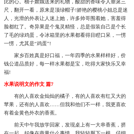
比的心。柚子嫦娥送来的礼物，酸甜的香味令人垂涎三
尺，翻开一看，原来是顶绿帽子!娇艳的樱桃小姐总是迷
人，光滑的外表让人迷上她，许多帅哥围着她，害羞得
脸都红了。奇异果是个鬼灵精怪，总是假装自己是个长
了毛的绿鸡蛋，令冰箱里的水果都看得目瞪口呆，一愣
一愣，尤其是“鸡蛋”!
家乡百姓真是好口福，一年四季的水果样样好，价
钱公道品质好，每一样水果都是宝，吃得大家快乐又幸
福!
水果说明文的作文 篇7
有的人喜欢金灿灿的橘子，有的人喜欢有红又大的
苹果，还有的人喜欢……但我和他们不一样，我更喜欢
有着金黄色外衣的香蕉。
前天中午我放学回家，发现桌上有一大串香蕉，挤
在一起，好像在商量什么事情。我轻轻掰下一根，仔细