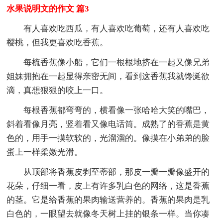
水果说明文的作文 篇3
有人喜欢吃西瓜，有人喜欢吃葡萄，还有人喜欢吃
樱桃，但我更喜欢吃香蕉。
每梳香蕉像小船，它们一根根地挤在一起又像兄弟
姐妹拥抱在一起显得亲密无间，看到这香蕉我就馋涎欲
滴，真想狠狠的咬上一口。
每根香蕉都弯弯的，横看像一张哈哈大笑的嘴巴，
斜着看像月亮，竖着看又像电话筒。成熟了的香蕉是黄
色的，用手一摸软软的，光溜溜的。像摸在小弟弟的脸
蛋上一样柔嫩光滑。
从顶部将香蕉皮剥至蒂部，那皮一瓣一瓣像盛开的
花朵，仔细一看，皮上有许多乳白色的网络，这是香蕉
的茎。它是给香蕉的果肉输送营养的。香蕉的果肉是乳
白色的，一眼望去就像冬天树上挂的银条一样。当你凑