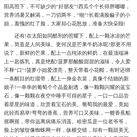
阳高照下，不可缺少的“好朋友”!西瓜个个长得胖嘟嘟，
营养消暑又解渴，一刀切两半，“啪”!长着满脸痲子的小
姐，羞愧的红了脸，大家却心花怒放，准备大快朵颐!
还有!在太阳如同酷刑的照耀下，配上一颗冰凉的芒
果，简直是人间美味。更何况是芒果牛奶冰呢?那更不用
说了，新鲜的芒果，配上一点纯浓的鲜奶，在最顶端淋
上一匙炼乳，真是绝配!菠萝那酸酸甜甜的滋味，令人爱
不释“口”!菠萝小姐爱漂亮，整天带着小花帽，有时还绑
一条醒目的红缎带，配上一身金衣裳，真像个结婚的新
娘子!一串串的葡萄个个晶盈剔透，像一颗颗闪耀的蓝宝
石，像一颗颗在夜空中唾手可得的星子，一口一口品尝
着星星的味道，欣赏着宝石的美。葡萄我的最爱，竟如
此轻而易举!弯弯的香蕉，营养可口又美味，一艘香蕉船
摇啊摇，带你远离病痛乐消遥。哈密瓜是一位老爷爷，
脸上的皱纹像蜘蛛网一样，纵横交错，却有一颗甜美无