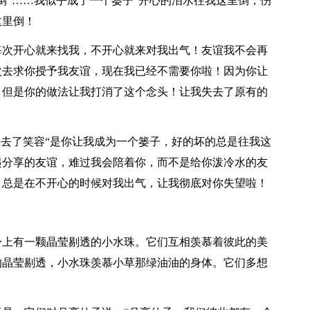
倒”……我似乎成了一个篓子“开心的泪水往我这里倒，伤
这里倒！
每次开心就来找我，不开心就来对我出气！友谊我不会再
次去求你授予我友谊，现在我已经不需要你啦！因为你让
！但是你的做法让我打消了这个念头！让我失去了原有的
失去了笑容“是你让我成为一个篓子，好的坏的总是往我这
起分享的友谊，难过我会陪着你，而不是给你泼冷水的友
！总是在不开心的时候对我出气，让我彻底对你失望啦！
身上有一颗晶莹剔透的小水珠。它们互相羡慕着彼此的美
的晶莹剔透，小水珠羡慕小草那绿油油的身体。它们多想