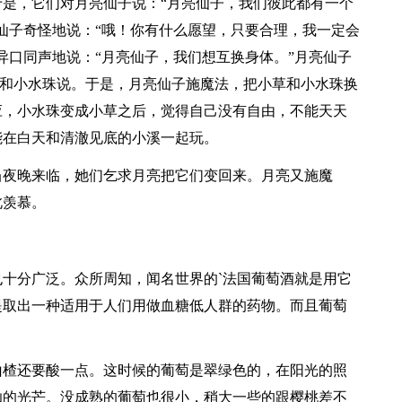
是，它们对月亮仙子说：“月亮仙子，我们彼此都有一个
仙子奇怪地说：“哦！你有什么愿望，只要合理，我一定会
异口同声地说：“月亮仙子，我们想互换身体。”月亮仙子
小草和小水珠说。于是，月亮仙子施魔法，把小草和小水珠换
应，小水珠变成小草之后，觉得自己没有自由，不能天天
能在白天和清澈见底的小溪一起玩。
当夜晚来临，她们乞求月亮把它们变回来。月亮又施魔
此羡慕。
十分广泛。众所周知，闻名世界的`法国葡萄酒就是用它
提取出一种适用于人们用做血糖低人群的药物。而且葡萄
山楂还要酸一点。这时候的葡萄是翠绿色的，在阳光的照
灿的光芒。没成熟的葡萄也很小，稍大一些的跟樱桃差不