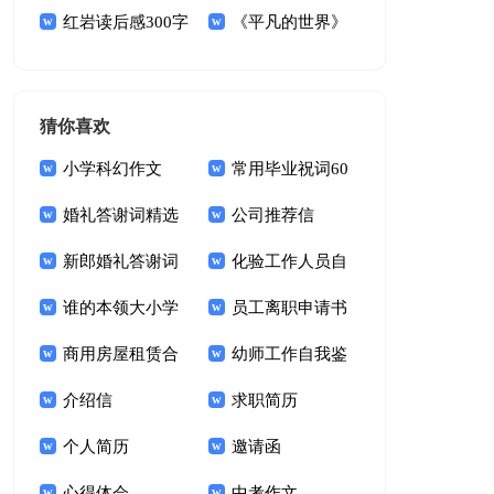
【热门】
红岩读后感300字
集读后感
《平凡的世界》
的读后感
猜你喜欢
小学科幻作文
常用毕业祝词60
婚礼答谢词精选
句
公司推荐信
15篇
新郎婚礼答谢词
化验工作人员自
锦集十篇
谁的本领大小学
我鉴定
员工离职申请书
作文
商用房屋租赁合
幼师工作自我鉴
同15篇
介绍信
定(15篇)
求职简历
个人简历
邀请函
心得体会
中考作文