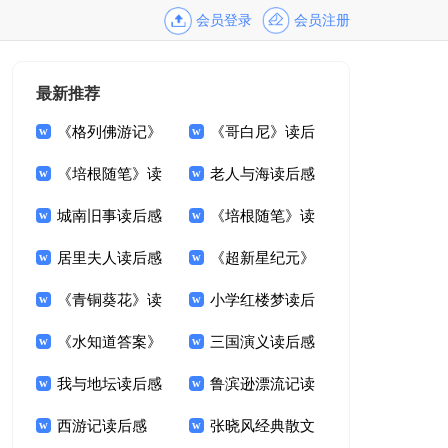
会员登录
会员注册
最新推荐
《格列佛游记》
《哥白尼》读后
读后感(15篇)
《培根随笔》读
感
老人与海读后感
后感(15篇)
城南旧事读后感
精选15篇
《培根随笔》读
800字大全
居里夫人读后感
后感15篇
《超新星纪元》
400字
《青铜葵花》读
读后感
小学红楼梦读后
后感合集15篇
《水知道答案》
感
三国演义读后感
读后感13篇
我与地坛读后感
(集锦15篇)
鲁滨逊漂流记读
15篇
西游记读后感
后感(汇编15篇)
张晓风经典散文