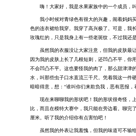
嗨！大家好，我是水果家族中的一个成员，
我小时候对青绿色有很大的兴趣，闹着妈妈
色的连衣裙给我穿。我穿了高兴极了。可是，我
玫瑰红的，只是我身上有一些老斑纹，不过我还
虽然我的衣服没让大家注意，但我的皮肤最
因为我的皮肤上长了几根短刺，还凹凸不平，你
不会凹凸不平。这也要怪我的肉了，那么甜津津
水，叫那些虫子口水直流三千尺。凭着我这一件
暗暗得意，想：“谁叫你们来欺负我，恶有恶报，
现在来聊聊我的形状吧！我的形状很奇怪，
比，而且在模特大赛中，我只能在旁边看。聊完了
厘米。听了我的介绍你有点害怕吧！
虽然我的外表让我羞愧，但我的味道可不输