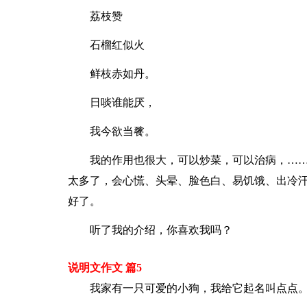
荔枝赞
石榴红似火
鲜枝赤如丹。
日啖谁能厌，
我今欲当餮。
我的作用也很大，可以炒菜，可以治病，…
太多了，会心慌、头晕、脸色白、易饥饿、出冷
好了。
听了我的介绍，你喜欢我吗？
说明文作文 篇5
我家有一只可爱的小狗，我给它起名叫点点