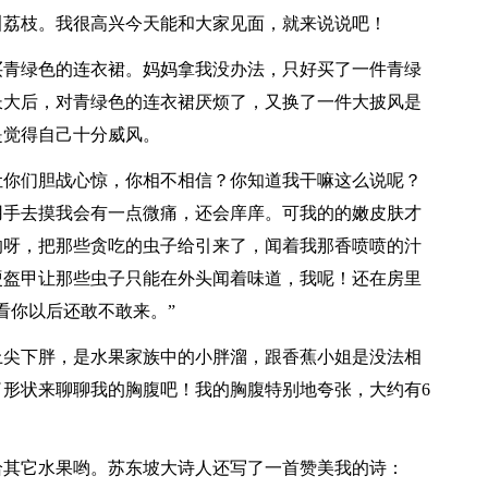
叫荔枝。我很高兴今天能和大家见面，就来说说吧！
买青绿色的连衣裙。妈妈拿我没办法，只好买了一件青绿
长大后，对青绿色的连衣裙厌烦了，又换了一件大披风是
是觉得自己十分威风。
让你们胆战心惊，你相不相信？你知道我干嘛这么说呢？
用手去摸我会有一点微痛，还会庠庠。可我的的嫩皮肤才
的呀，把那些贪吃的虫子给引来了，闻着我那香喷喷的汁
硬盔甲让那些虫子只能在外头闻着味道，我呢！还在房里
看你以后还敢不敢来。”
上尖下胖，是水果家族中的小胖溜，跟香蕉小姐是没法相
形状来聊聊我的胸腹吧！我的胸腹特别地夸张，大约有6
给其它水果哟。苏东坡大诗人还写了一首赞美我的诗：