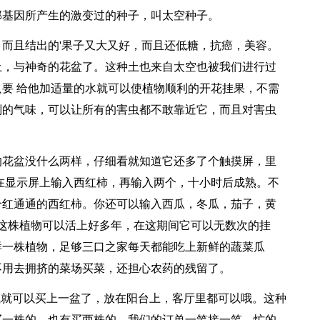
部基因所产生的激变过的种子，叫太空种子。
而且结出的'果子又大又好，而且还低糖，抗癌，美容。
土，与神奇的花盆了。这种土也来自太空也被我们进行过
要 给他加适量的水就可以使植物顺利的开花挂果，不需
别的气味，可以让所有的害虫都不敢靠近它，而且对害虫
的花盆没什么两样，仔细看就知道它还多了个触摸屏，里
在显示屏上输入西红柿，再输入两个，十小时后成熟。不
个红通通的西红柿。你还可以输入西瓜，冬瓜，茄子，黄
 这株植物可以活上好多年，在这期间它可以无数次的挂
样一株植物，足够三口之家每天都能吃上新鲜的蔬菜瓜
不用去拥挤的菜场买菜，还担心农药的残留了。
钱就可以买上一盆了，放在阳台上，客厅里都可以哦。这种
买一株的，也有买两株的，我们的订单一笔接一笔，忙的