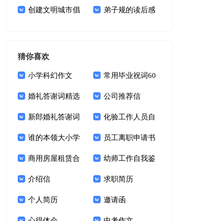
感
创建文明城市倡
10篇
弟子规的读后感
议书精选15篇
结尾
猜你喜欢
小学科幻作文
常用毕业祝词60
婚礼答谢词精选
句
公司推荐信
15篇
新郎婚礼答谢词
化验工作人员自
锦集十篇
谁的本领大小学
我鉴定
员工离职申请书
作文
商用房屋租赁合
幼师工作自我鉴
同15篇
介绍信
定(15篇)
求职简历
个人简历
邀请函
心得体会
中考作文