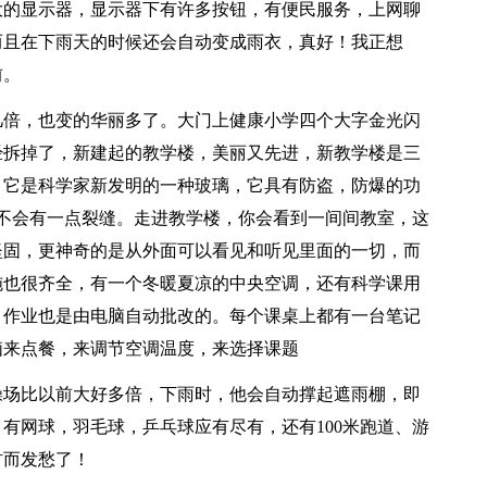
大的显示器，显示器下有许多按钮，有便民服务，上网聊
而且在下雨天的时候还会自动变成雨衣，真好！我正想
前。
几倍，也变的华丽多了。大门上健康小学四个大字金光闪
经拆掉了，新建起的教学楼，美丽又先进，新教学楼是三
，它是科学家新发明的一种玻璃，它具有防盗，防爆的功
也不会有一点裂缝。走进教学楼，你会看到一间间教室，这
坚固，更神奇的是从外面可以看见和听见里面的一切，而
施也很齐全，有一个冬暖夏凉的中央空调，还有科学课用
，作业也是由电脑自动批改的。每个课桌上都有一台笔记
脑来点餐，来调节空调温度，来选择课题
操场比以前大好多倍，下雨时，他会自动撑起遮雨棚，即
有网球，羽毛球，乒乓球应有尽有，还有100米跑道、游
材而发愁了！