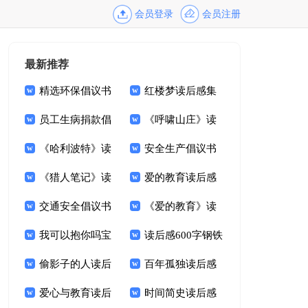
会员登录
会员注册
最新推荐
精选环保倡议书
红楼梦读后感集
模板集锦五篇
员工生病捐款倡
合15篇
《呼啸山庄》读
议书范文集锦六篇
《哈利波特》读
后感(合集15篇)
安全生产倡议书
后感通用15篇
《猎人笔记》读
范文锦集6篇
爱的教育读后感
后感(15篇)
交通安全倡议书
大全
《爱的教育》读
15篇
我可以抱你吗宝
后感10篇
读后感600字钢铁
贝读后感
偷影子的人读后
是怎样炼成的
百年孤独读后感
感1500字
爱心与教育读后
15篇
时间简史读后感