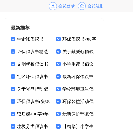
会员登录
会员注册
最新推荐
学雷锋倡议书
环保倡议书700字
1000字
环保倡议书精选
关于献爱心捐款
15篇
文明就餐倡议书
倡议书范文9篇
小学生读书倡议
范文锦集九篇
社区环保倡议书
书14篇
最新环保倡议书
15篇
关于光盘行动倡
学校环境卫生倡
议书模板集合9篇
环保倡议书(集锦
议书10篇
环保公益活动倡
15篇)
读后感400字4年
议书
最新保护环境倡
级
垃圾分类倡议书
议书
【精华】小学生