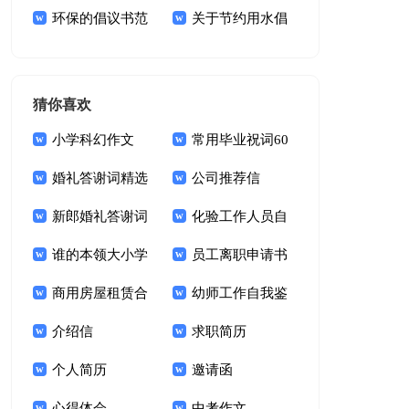
(合集15篇)
环保的倡议书范
文明倡议书3篇
关于节约用水倡
文集锦六篇
议书集合九篇
猜你喜欢
小学科幻作文
常用毕业祝词60
婚礼答谢词精选
句
公司推荐信
15篇
新郎婚礼答谢词
化验工作人员自
锦集十篇
谁的本领大小学
我鉴定
员工离职申请书
作文
商用房屋租赁合
幼师工作自我鉴
同15篇
介绍信
定(15篇)
求职简历
个人简历
邀请函
心得体会
中考作文