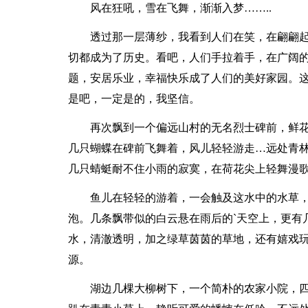
风在狂吼，雪在飞舞，渐渐入梦……..
透过那一层薄纱，我看到人们在笑，在翩翩
切都成为了历史。看吧，人们手拉着手，在广阔
题，安居乐业，幸福快乐成了人们的美好家园。
是吧，一定是的，我坚信。
再次飘到一个偏远山村的无名烈士碑前，鲜
几只蝴蝶在碑前飞舞着，风儿轻轻游走…远处青
几只蜻蜓耐不住小雨的寂寞，在荷花尖上轻舞漫歌
鱼儿在轻轻的游着，一会触及这水中的水草
泡。几条飘带似的白云悬在雨后的`天空上，更有
水，清澈透明，加之绿草茵茵的草地，还有嬉戏
源。
湖边几棵大柳树下，一个简朴的农家小院，