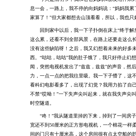
息一会，一路上，我不停的向妈妈说：“妈妈我累
家算了！”但大家都想去山顶看看，所以，我也只
回到家中以后，我一下子扑倒在床上“终于解
这么累，还看不到全部风景，在路上还要走这么
没有这些缺陷呀！之后，我又幻想着未来的好多
西。“咕咕，咕咕”我的肚子饿了，我只好停止幻
闻，突然电视机发出了“兹兹，兹兹”的声音，然
力，一点一点的把我往里吸。我一下子懵了，这
看科幻电影看多了，出现了幻觉？我用力掐了自
不禁“哎呦！”一下失声尖叫起来，就在我失声尖
时空隧道。
“咚！”我从隧道里掉的下来，掉到了一间房
宽还不到50厘米的正方形电视机，一个棉花一样
间的门只有十厘米高，这个房间很有点太空船的韵