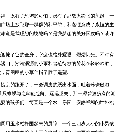
起舞，没有了恐怖的可怕，没有了那战火纷飞的煎熬，一
的广场上放飞那一群群的和平鸽，和谐惬意成了永恒的主
这难道是我理想的境地吗？是我梦想的美好国度吗？或许
花遮掩了它的全身，字迹也格外耀眼，熠熠闪光。不时有
林漫山，淅淅沥沥的小雨和含苞待放的荷花在轻轻吟歌，
，青幽幽的小草伸指了脖子遥望.
，慌乱的跑开了，一会调皮的跃出水面，吐着珍珠般泡
几只蝴蝶与之翩翩起舞。远远望去，那一潭碧波荡漾的湖
玩耍的孩子们，简直是一个水上乐园，安静祥和的世外桃
四周用玉米栏杆围起来的屏障，一个三四岁大小的小男孩