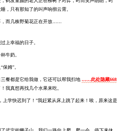
处，鹤发童颜的老人正在柳树下对弈，时而笑声朗朗，时
大睡，只有那知了的叫声响彻云霄。
事，而几株野菊花正在开放……
能过上幸福的日子。
一杯牛奶。
“保姆”。
日三餐都是它给我做，它还可以帮我扫地
……此处隐藏668
了！我真想再找几个水果来吃。
，上学快迟到了！”我赶紧从床上跳了起来！唉，原来这是
到了武定的狮子山，我们一路向上爬，爬一会，停下来休