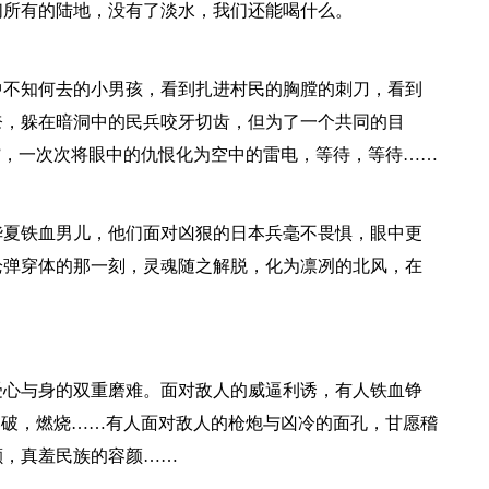
们所有的陆地，没有了淡水，我们还能喝什么。
中不知何去的小男孩，看到扎进村民的胸膛的刺刀，看到
奈，躲在暗洞中的民兵咬牙切齿，但为了一个共同的目
”，一次次将眼中的仇恨化为空中的雷电，等待，等待……
华夏铁血男儿，他们面对凶狠的日本兵毫不畏惧，眼中更
枪弹穿体的那一刻，灵魂随之解脱，化为凛冽的北风，在
受心与身的双重磨难。面对敌人的威逼利诱，有人铁血铮
爆破，燃烧……有人面对敌人的枪炮与凶冷的面孔，甘愿稽
颤，真羞民族的容颜……