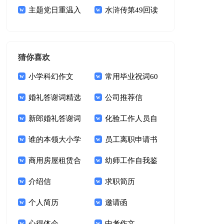
15篇
主题党日重温入
白
水浒传第49回读
党誓词主持词
后感
猜你喜欢
小学科幻作文
常用毕业祝词60
婚礼答谢词精选
句
公司推荐信
15篇
新郎婚礼答谢词
化验工作人员自
锦集十篇
谁的本领大小学
我鉴定
员工离职申请书
作文
商用房屋租赁合
幼师工作自我鉴
同15篇
介绍信
定(15篇)
求职简历
个人简历
邀请函
心得体会
中考作文