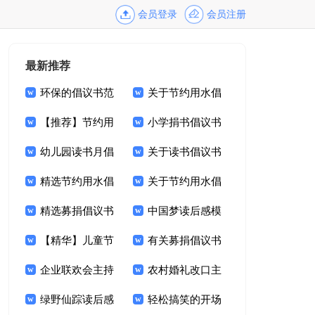
会员登录
会员注册
最新推荐
环保的倡议书范
关于节约用水倡
文集锦六篇
【推荐】节约用
议书集合九篇
小学捐书倡议书
水倡议书九篇
幼儿园读书月倡
15篇
关于读书倡议书
议书3篇
精选节约用水倡
范文集合六篇
关于节约用水倡
议书4篇
精选募捐倡议书
议书模板七篇
中国梦读后感模
模板锦集六篇
【精华】儿童节
板
有关募捐倡议书
晚会主持词3篇
企业联欢会主持
模板汇编九篇
农村婚礼改口主
词合集九篇
绿野仙踪读后感
持词
轻松搞笑的开场