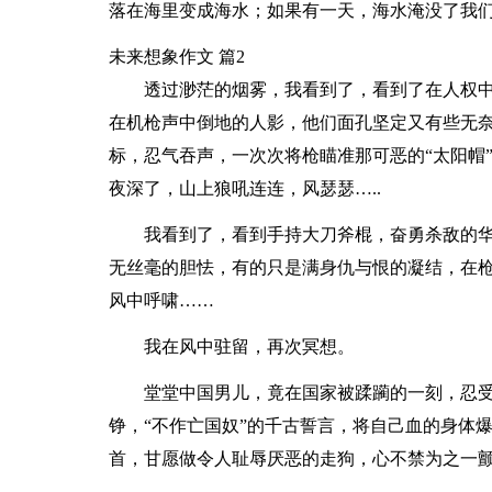
落在海里变成海水；如果有一天，海水淹没了我
未来想象作文 篇2
透过渺茫的烟雾，我看到了，看到了在人权
在机枪声中倒地的人影，他们面孔坚定又有些无
标，忍气吞声，一次次将枪瞄准那可恶的“太阳帽
夜深了，山上狼吼连连，风瑟瑟…..
我看到了，看到手持大刀斧棍，奋勇杀敌的
无丝毫的胆怯，有的只是满身仇与恨的凝结，在
风中呼啸……
我在风中驻留，再次冥想。
堂堂中国男儿，竟在国家被蹂躏的一刻，忍
铮，“不作亡国奴”的千古誓言，将自己血的身体
首，甘愿做令人耻辱厌恶的走狗，心不禁为之一