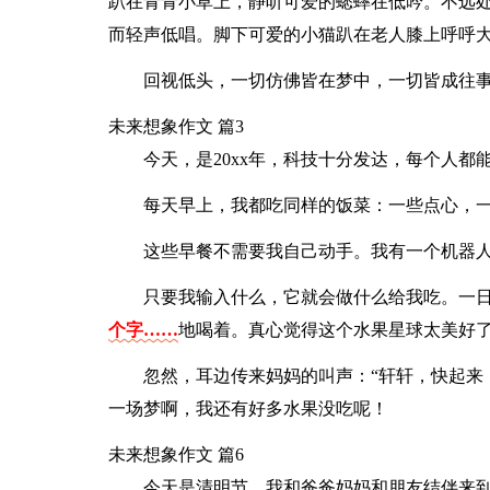
趴在青青小草上，静听可爱的蟋蟀在低吟。不远
而轻声低唱。脚下可爱的小猫趴在老人膝上呼呼
回视低头，一切仿佛皆在梦中，一切皆成往
未来想象作文 篇3
今天，是20xx年，科技十分发达，每个人都
每天早上，我都吃同样的饭菜：一些点心，
这些早餐不需要我自己动手。我有一个机器人
只要我输入什么，它就会做什么给我吃。一
个字……
地喝着。真心觉得这个水果星球太美好
忽然，耳边传来妈妈的叫声：“轩轩，快起来
一场梦啊，我还有好多水果没吃呢！
未来想象作文 篇6
今天是清明节，我和爸爸妈妈和朋友结伴来