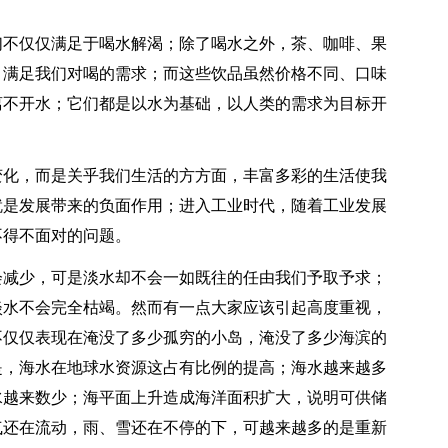
们不仅仅满足于喝水解渴；除了喝水之外，茶、咖啡、果
，满足我们对喝的需求；而这些饮品虽然价格不同、口味
离不开水；它们都是以水为基础，以人类的需求为目标开
变化，而是关乎我们生活的方方面，丰富多彩的生活使我
就是发展带来的负面作用；进入工业时代，随着工业发展
不得不面对的问题。
会减少，可是淡水却不会一如既往的任由我们予取予求；
淡水不会完全枯竭。然而有一点大家应该引起高度重视，
不仅仅表现在淹没了多少孤穷的小岛，淹没了多少海滨的
是，海水在地球水资源这占有比例的提高；海水越来越多
水越来数少；海平面上升造成海洋面积扩大，说明可供储
气还在流动，雨、雪还在不停的下，可越来越多的是重新