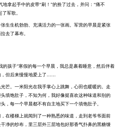
气地拿起手中的皮带“刷！”的拴了过去，并问：“痛不
起了军歌。
一张生生机勃勃、充满活力的一张画。军营的早晨是紧张
面拉去了幕布。
我的孩子”寒假的每一个早晨，我总是裹着睡意，然后伴着
的，但后来慢慢地爱上了……
色光芒。一米阳光在我手掌心上跳舞，心田也暖暖的。走
馒头填饱肚子，不知为何，我好像挺喜欢这种味道和别的
馒头，每一个早晨都不有自主地买下一个填饱肚子。
门，在楼梯上就闻到了一种熟悉的味道，走到老爷爷面前
块干净的纱布，里三层外三层地包好那香气扑鼻的黑糖馒