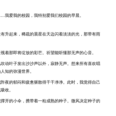
……我爱我的校园，我特别爱我们校园的早晨。
没有升起来，稀疏的晨星在天边闪着淡淡的光，那带有雨
凝视着那即将绽放的彩芒。祈望能听懂那无声的心音。
风吹动叶子发出沙沙声以外，寂静无声。想来所有喜欢唱
为人知的弥漫世界。
我阼夜的郁闷和疲惫驱散得干干净净。此时，我觉得自己
气吸收。
把撑开的小伞，携带着一粒成熟的种子。微风决定种子的