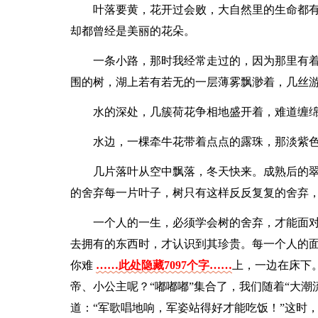
叶落要黄，花开过会败，大自然里的生命都
却都曾经是美丽的花朵。
一条小路，那时我经常走过的，因为那里有
围的树，湖上若有若无的一层薄雾飘渺着，几丝
水的深处，几簇荷花争相地盛开着，难道缠
水边，一棵牵牛花带着点点的露珠，那淡紫
几片落叶从空中飘落，冬天快来。成熟后的
的舍弃每一片叶子，树只有这样反反复复的舍弃
一个人的一生，必须学会树的舍弃，才能面
去拥有的东西时，才认识到其珍贵。每一个人的
你难
……此处隐藏7097个字……
上，一边在床下
帝、小公主呢？“嘟嘟嘟”集合了，我们随着“大
道：“军歌唱地响，军姿站得好才能吃饭！”这时