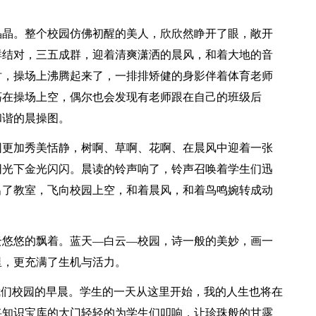
晶晶。整个校园仿佛初醒的美人，欣欣然睁开了眼，敞开
群结对，三五成群，迎着清爽潇洒的晨风，和着大地的音
时，操场上沸腾起来了，一排排矫健的身影伴着体育老师
荡在操场上空，偶尔也会发现有老师跟在自己的班级后
和谐的晨操图。
园更加秀美恬静，树啊、草啊、花啊、在晨风中迎着一张
阳光下金光闪闪。晨读的铃声响了，铃声召唤着学生们迅
出了教室，飞向校园上空，和着晨风，和着鸟鸣婉转成动
云悠悠的飘着。蓝天—白云—校园，诗一般的美妙，画一
里，更充满了生机与活力。
我们校园的早晨。学生的一天从这里开始，我的人生也将在
将知识宝库的大门轻轻的为学生们叩响，让珍珠般的甘露