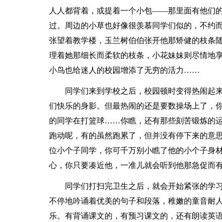
人人都背着，或提着一个小包——那里面有他们
过。周边的小草也好像很羡慕同学们似的，不约
张望着教学楼，玉兰树伯伯张开他那矫健的枝条
理着她那细长而柔软的枝条，小花妹妹则尽情地
小鸟也给迷人的校园增添了无穷的活力……
同学们来到学校之后，校园顿时变得热闹起
们快乐的身影。但最热闹的还是要数操场上了，
的同学在打篮球……你瞧，还有那些刻苦锻炼的
跑动呢，有的虽然跑累了，但并没有停下来的意
位小个子同学，你可千万别小瞧了他的小个子身
心，你只要凑近他，一准儿就会听到他那急促而
同学们打扫完卫生之后，就会开始紧张的学
不停地吟诵着优美的句子和段落，稚嫩的童音耐
乐。有背诵课文的，有预习课文的，还有朗读英