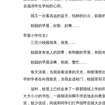
去滋润学生求知的心田。
我又一次看高远的蓝天，恬静的白云，崭新
校园的早晨，好新、好爽……
早晨小学作文2
三完小校园很美，很美……
校园里有迷人的四季，有明媚的早晨，有阳
校园的早晨凉爽、热闹、繁忙……
每天清晨，当我迎着淡青的天光，和喷薄而
学的学者在向我致意，当我走进校门，校园里却
这时，校道上已经走来了一群群陆续上学的
大大小小的书包，一路细语却脚不停息地走向教
笑，较少说话，间或和同学们打声招呼后就大步