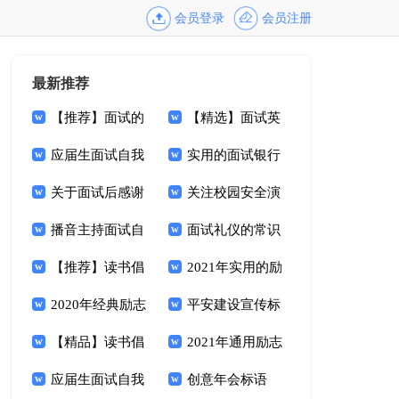
会员登录
会员注册
最新推荐
【推荐】面试的
【精选】面试英
邀请函三篇
应届生面试自我
文自我介绍模板锦集
实用的面试银行
介绍模板集锦5篇
关于面试后感谢
五篇
的自我介绍模板汇总
关注校园安全演
信范文集合四篇
播音主持面试自
八篇
讲稿
面试礼仪的常识
我介绍(通用15篇)
【推荐】读书倡
2021年实用的励
议书范文汇总六篇
2020年经典励志
志标语汇编92句
平安建设宣传标
标语汇总69条
【精品】读书倡
语10篇
2021年通用励志
议书范文汇总七篇
应届生面试自我
标语汇编53句
创意年会标语