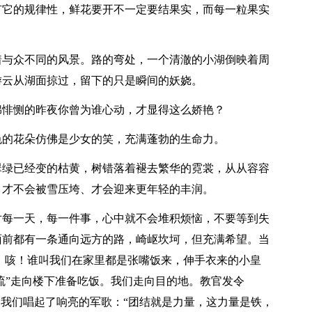
有它的规律性，鲜花要开不一定要结果实，而每一粒果实
着与众不同的风景。路的弯处，一个清澈的小湖倒映着周
游云从湖面掠过，留下的只是瞬间的妖娆。
绵悱恻的昨夜你曾为谁心动，才显得这么娇艳？
色的花朵仿佛是少女的笑，充满蓬勃的生命力。
翠绿已经变的枯黄，树错落着褪去繁华的霓裳，从从容容
，才不会被雪压垮、才会迎来更年轻的丰润。
对每一天，每一件事，心中就不会堆积烦恼，不要等到失
面前都有一条通向远方的路，崎岖坎坷，但充满希望。当
。咳！谁叫我们在家里都是张嘴饭来，伸手衣来的小皇
潮流”走向楼下准备吃饭。我们走向目的地。教官发令
，我们唱起了响亮的军歌：“团结就是力量，这力量是铁，