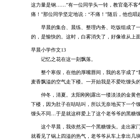
这力量是钢……”有一位同学头一转，教官毫不客
痛！”那位同学坚定地说：“不痛！”随后，他也唱
早晨的集合、晨练、整理内务、吃饭组成了
的，是愉快的。这时，白雾消失了，好像谁从上
早晨小学作文13
记忆之花在这一刻飘落。
整个寒假，在他的厚嘴唇间，我的名字成了“
麦香飘溢的空气走下楼。一开始我是不爱吃馒头
仲冬，清夏。太阳刚刚露出一缕淡淡的金黄
下楼，因为肚子在咕咕叫，所以无奈地买下一个
馒头不同…于是就这样爱上了这个老爷爷的黑糖
这个早晨，我依然买一个黑糖馒头。走出家
就看见了锅上四溢的热气，老爷爷从车上拿出几