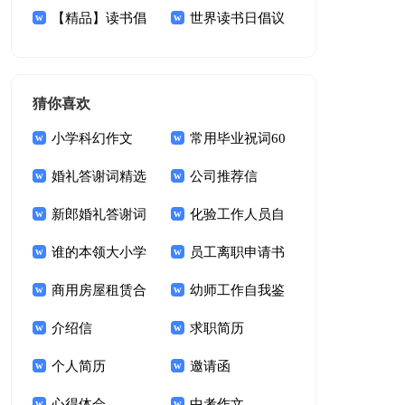
介绍集锦15篇
【精品】读书倡
世界读书日倡议
议书汇总十篇
书范文汇总六篇
猜你喜欢
小学科幻作文
常用毕业祝词60
婚礼答谢词精选
句
公司推荐信
15篇
新郎婚礼答谢词
化验工作人员自
锦集十篇
谁的本领大小学
我鉴定
员工离职申请书
作文
商用房屋租赁合
幼师工作自我鉴
同15篇
介绍信
定(15篇)
求职简历
个人简历
邀请函
心得体会
中考作文