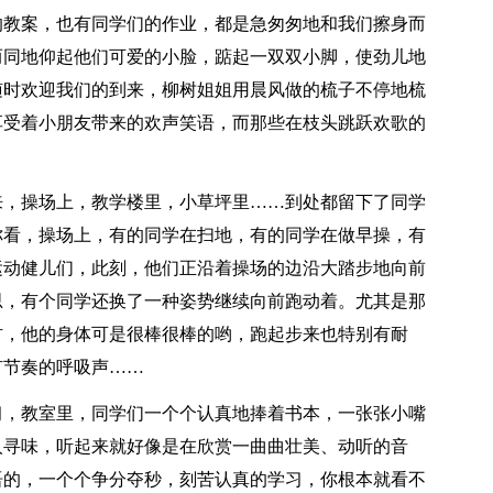
的教案，也有同学们的作业，都是急匆匆地和我们擦身而
而同地仰起他们可爱的小脸，踮起一双双小脚，使劲儿地
随时欢迎我们的到来，柳树姐姐用晨风做的梳子不停地梳
享受着小朋友带来的欢声笑语，而那些在枝头跳跃欢歌的
来，操场上，教学楼里，小草坪里……到处都留下了同学
你看，操场上，有的同学在扫地，有的同学在做早操，有
运动健儿们，此刻，他们正沿着操场的边沿大踏步地向前
思，有个同学还换了一种姿势继续向前跑动着。尤其是那
材，他的身体可是很棒很棒的哟，跑起步来也特别有耐
有节奏的呼吸声……
习，教室里，同学们一个个认真地捧着书本，一张张小嘴
人寻味，听起来就好像是在欣赏一曲曲壮美、动听的音
语的，一个个争分夺秒，刻苦认真的学习，你根本就看不