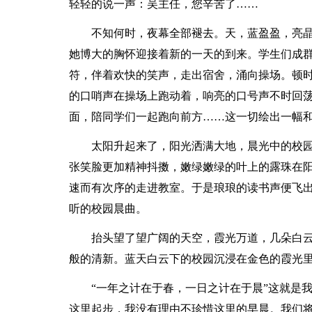
轻轻的说一声：吴主任，您辛苦了……
不知何时，夜幕全部褪去。天，蓝盈盈，亮
她博大的胸怀迎接着新的一天的到来。学生们成
符，伴着欢快的笑声，走出宿舍，涌向操场。顿
的口哨声在操场上跑动着，响亮的口号声不时回
面，陪同学们一起跑向前方……这一切绘出一幅
太阳升起来了，阳光洒满大地，晨光中的校
张笑脸更加精神抖擞，嫩绿嫩绿的叶上的露珠在
速而有次序的走进教室。于是琅琅的读书声便飞
听的校园晨曲。
抬头望了望广阔的天空，霞光万道，几朵白
般的清新。蓝天白云下的校园沉浸在金色的霞光
“一年之计在于春，一日之计在于晨”这就是
这里起步，我没有理由不珍惜这里的早晨。我们