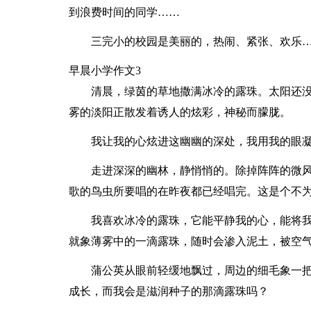
到浪费时间的同学……
三完小的校园是美丽的，热闹、紧张、欢乐
早晨小学作文3
清晨，绿茵的草地撒满冰冷的露珠。太阳还
雾的淡阳正散发着诱人的炫彩，神秘而朦胧。
我让我的心炫进这幽幽的深处，我用我的眼
走进深深的幽林，静悄悄的。除掉阵阵的微
歌的鸟虫所要唱的在昨夜都已经唱完。这是个不
我喜欢冰冷的露珠，它能平静我的心，能将
就象薄雾中的一滴露珠，随时会渗入泥土，被空
蒲公英从眼前轻缓地飘过，周边的细毛象一
成长，而我会是滋润种子的那滴露珠吗？