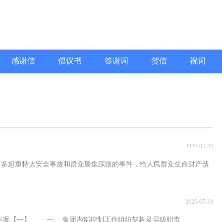
感谢信
倡议书
答谢词
贺信
祝词
2026-07-24
重特大安全事故和群众聚集踩踏的事件，给人民群众生命财产造
2026-07-18
【一】 一、 集团内部控制工作组织架构及层级职责