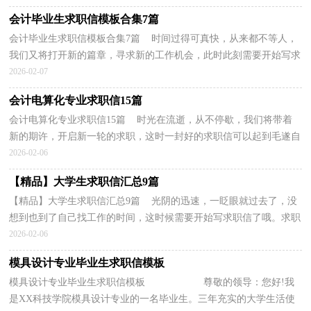
会计毕业生求职信模板合集7篇
会计毕业生求职信模板合集7篇 时间过得可真快，从来都不等人，
我们又将打开新的篇章，寻求新的工作机会，此时此刻需要开始写求
职信了哦。求职信怎么写才能具有特色？下面是小编整...
2026-02-07
会计电算化专业求职信15篇
会计电算化专业求职信15篇 时光在流逝，从不停歇，我们将带着
新的期许，开启新一轮的求职，这时一封好的求职信可以起到毛遂自
荐的作用哦。一定要好好重视求职信喔！下面是小编帮大...
2026-02-06
【精品】大学生求职信汇总9篇
【精品】大学生求职信汇总9篇 光阴的迅速，一眨眼就过去了，没
想到也到了自己找工作的时间，这时候需要开始写求职信了哦。求职
信怎么写才能具有特色？以下是小编帮大家整理的大...
2026-02-06
模具设计专业毕业生求职信模板
模具设计专业毕业生求职信模板 尊敬的领导：您好!我
是XX科技学院模具设计专业的一名毕业生。三年充实的大学生活使