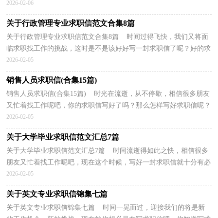
我走向了成熟，开阔了视野，增长了才干并逐...
2026-02-06
关于行政管理专业求职信范文合集8篇
关于行政管理专业求职信范文合集8篇 时间过得飞快，我们又将面
临求职找工作的挑战，这时是不是该好好写一封求职信了呢？好的求
职信都具备一些什么特点呢？以下是小编为大家整理...
2026-02-05
销售人员求职信(合集15篇)
销售人员求职信(合集15篇) 时光在流逝，从不停歇，相信很多朋友
又忙着找工作呢吧，你的求职信写好了吗？那么怎样写好求职信呢？
下面是小编整理的销售人员求职信，供大家参考借鉴，希望...
2026-02-05
关于大学毕业求职信范文汇总7篇
关于大学毕业求职信范文汇总7篇 时间流逝得如此之快，相信很多
朋友又忙着找工作呢吧，现在这个时候，写好一封求职信就十分有必
要了！写求职信需要注意哪些问题呢？以下是小编为大...
2026-02-05
关于英文专业求职信锦集七篇
关于英文专业求职信锦集七篇 时间一晃而过，迎接我们的将是新