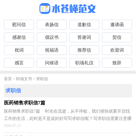
慰问信
表扬信
道歉信
邀请函
感谢信
倡议书
答谢词
贺信
祝词
祝福语
推荐信
欢迎词
感言
问候语
职场礼仪
致辞
首页
>
职场文书
>
求职信
求职信
医药销售求职信7篇
医药销售求职信7篇 时光在流逝，从不停歇，我们很快就要开启找
工作的生活，此时是不是该好好写写求职信呢？写求职信需要注意哪
些问题呢？以下是小编整理的医药销售求职信，仅供参考，...
2026-07-12