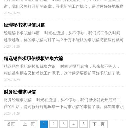
逝，我们又将打开新的篇章，寻求新的工作机会，是时候好好地琢磨
一下写求职信的事情了哦。你真的懂得怎么写好求职信...
2026-01-29
经理秘书求职信14篇
经理秘书求职信14篇 时光在流逝，从不停歇，我们找工作的时间
越来越近，你的求职信写好了吗？千万不能认为求职信随便应付就可
以喔，以下是小编精心整理的经理秘书求职信，仅供参考，希...
2026-01-29
精选销售求职信模板锦集六篇
精选销售求职信模板锦集六篇 时间过得可真快，从来都不等人，
相信很多朋友又忙着找工作呢吧，这时候需要提前写好求职信了哦。
那么怎样写好求职信呢？下面是小编为大家整理的销售...
2026-01-29
财务经理求职信
财务经理求职信 时光在流逝，从不停歇，我们很快就要开启找工
作的生活，是时候好好地琢磨一下写求职信的事情了哦。你知道求职
信要如何写吗？下面是小编精心整理的财务经理求职信...
2026-01-29
1
2
3
4
5
首页
上一页
下一页