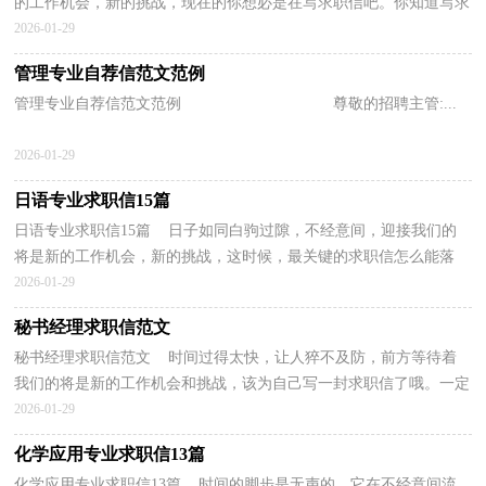
的工作机会，新的挑战，现在的你想必是在写求职信吧。你知道写求
职信需要注意哪些问题吗？以下是小编整理的英文专业...
2026-01-29
管理专业自荐信范文范例
管理专业自荐信范文范例 尊敬的招聘主管:...
2026-01-29
日语专业求职信15篇
日语专业求职信15篇 日子如同白驹过隙，不经意间，迎接我们的
将是新的工作机会，新的挑战，这时候，最关键的求职信怎么能落
下！但是求职信要写什么内容才是恰当的呢？以下是小编为大家...
2026-01-29
秘书经理求职信范文
秘书经理求职信范文 时间过得太快，让人猝不及防，前方等待着
我们的将是新的工作机会和挑战，该为自己写一封求职信了哦。一定
要好好重视求职信喔！以下是小编为大家整理的秘书经...
2026-01-29
化学应用专业求职信13篇
化学应用专业求职信13篇 时间的脚步是无声的，它在不经意间流