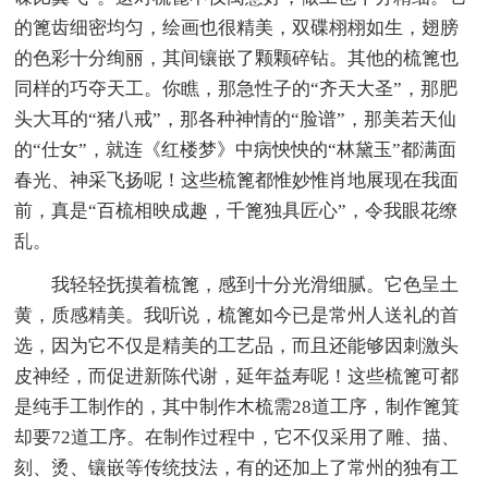
的篦齿细密均匀，绘画也很精美，双碟栩栩如生，翅膀
的色彩十分绚丽，其间镶嵌了颗颗碎钻。其他的梳篦也
同样的巧夺天工。你瞧，那急性子的“齐天大圣”，那肥
头大耳的“猪八戒”，那各种神情的“脸谱”，那美若天仙
的“仕女”，就连《红楼梦》中病怏怏的“林黛玉”都满面
春光、神采飞扬呢！这些梳篦都惟妙惟肖地展现在我面
前，真是“百梳相映成趣，千篦独具匠心”，令我眼花缭
乱。
我轻轻抚摸着梳篦，感到十分光滑细腻。它色呈土
黄，质感精美。我听说，梳篦如今已是常州人送礼的首
选，因为它不仅是精美的工艺品，而且还能够因刺激头
皮神经，而促进新陈代谢，延年益寿呢！这些梳篦可都
是纯手工制作的，其中制作木梳需28道工序，制作篦箕
却要72道工序。在制作过程中，它不仅采用了雕、描、
刻、烫、镶嵌等传统技法，有的还加上了常州的独有工