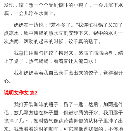
发现，饺子想一个个受到惊吓的小鸭子，一会儿沉下水
底，一会儿浮在水面上。
奶奶在一边说：“差不多了。”我连忙往锅了又加了
点凉水，锅中沸腾的热水立刻安静下来。锅中的水再一
次热闹、滚动的起来的时候，饺子真的熟了。
我急忙用漏勺把饺子捞起来，盛满了满满两盘，端
上了桌子，热气腾腾，看着直让人流口水！
我和奶奶尝着我自己亲手煮出来的饺子，觉得很开
心。
说明文作文 篇2
我打开装咖啡的瓶子，舀了一匙，然后，加两匙伴
侣，放几颗方糖在杯子里，倒进沸腾的开水。我用匙子
搅拌了几下，顿时热气像跳芭蕾舞似的从杯子里冲了出
来。我想看看这时的咖啡，可它就像逗我似的，不停地