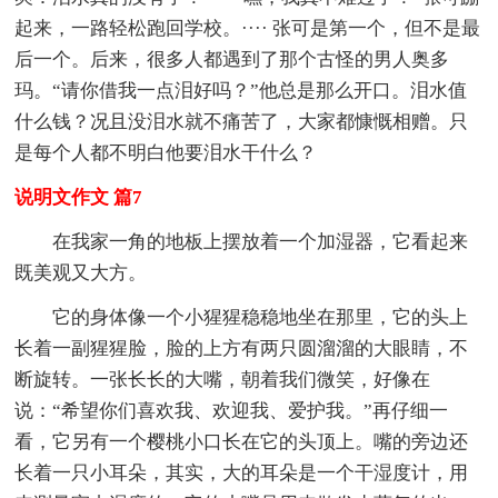
起来，一路轻松跑回学校。···· 张可是第一个，但不是最
后一个。后来，很多人都遇到了那个古怪的男人奥多
玛。“请你借我一点泪好吗？”他总是那么开口。泪水值
什么钱？况且没泪水就不痛苦了，大家都慷慨相赠。只
是每个人都不明白他要泪水干什么？
说明文作文 篇7
在我家一角的地板上摆放着一个加湿器，它看起来
既美观又大方。
它的身体像一个小猩猩稳稳地坐在那里，它的头上
长着一副猩猩脸，脸的上方有两只圆溜溜的大眼睛，不
断旋转。一张长长的大嘴，朝着我们微笑，好像在
说：“希望你们喜欢我、欢迎我、爱护我。”再仔细一
看，它另有一个樱桃小口长在它的头顶上。嘴的旁边还
长着一只小耳朵，其实，大的耳朵是一个干湿度计，用