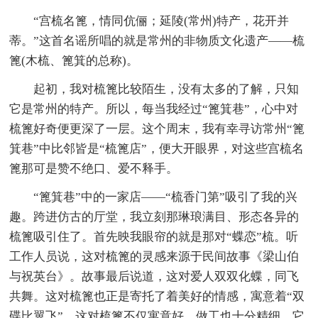
“宫梳名篦，情同伉俪；延陵(常州)特产，花开并
蒂。”这首名谣所唱的就是常州的非物质文化遗产——梳
篦(木梳、篦箕的总称)。
起初，我对梳篦比较陌生，没有太多的了解，只知
它是常州的特产。所以，每当我经过“篦箕巷”，心中对
梳篦好奇便更深了一层。这个周末，我有幸寻访常州“篦
箕巷”中比邻皆是“梳篦店”，便大开眼界，对这些宫梳名
篦那可是赞不绝口、爱不释手。
“篦箕巷”中的一家店——“梳香门第”吸引了我的兴
趣。跨进仿古的厅堂，我立刻那琳琅满目、形态各异的
梳篦吸引住了。首先映我眼帘的就是那对“蝶恋”梳。听
工作人员说，这对梳篦的灵感来源于民间故事《梁山伯
与祝英台》。故事最后说道，这对爱人双双化蝶，同飞
共舞。这对梳篦也正是寄托了着美好的情感，寓意着“双
碟比翼飞”。这对梳篦不仅寓意好，做工也十分精细。它