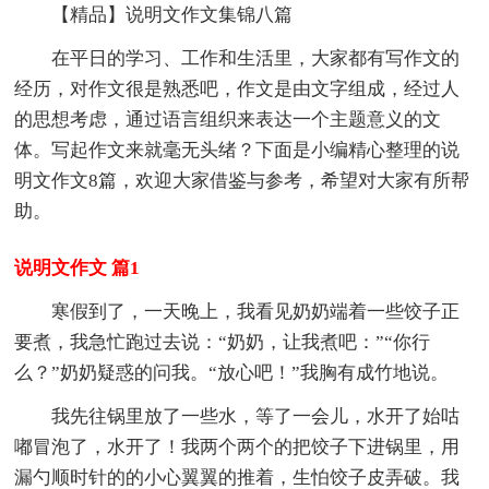
【精品】说明文作文集锦八篇
在平日的学习、工作和生活里，大家都有写作文的
经历，对作文很是熟悉吧，作文是由文字组成，经过人
的思想考虑，通过语言组织来表达一个主题意义的文
体。写起作文来就毫无头绪？下面是小编精心整理的说
明文作文8篇，欢迎大家借鉴与参考，希望对大家有所帮
助。
说明文作文 篇1
寒假到了，一天晚上，我看见奶奶端着一些饺子正
要煮，我急忙跑过去说：“奶奶，让我煮吧：”“你行
么？”奶奶疑惑的问我。“放心吧！”我胸有成竹地说。
我先往锅里放了一些水，等了一会儿，水开了始咕
嘟冒泡了，水开了！我两个两个的把饺子下进锅里，用
漏勺顺时针的的小心翼翼的推着，生怕饺子皮弄破。我