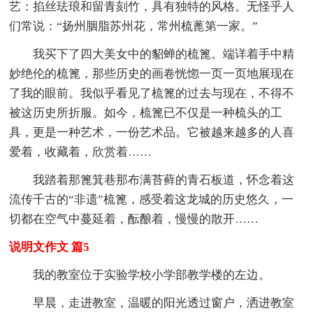
艺：掐丝珐琅和留青刻竹，具有独特的风格。无怪乎人
们常说：“扬州胭脂苏州花，常州梳蓖第一家。”
我买下了四大美女中的貂蝉的梳篦。端详着手中精
妙绝伦的梳篦，那些历史的画卷恍惚一页一页地展现在
了我的眼前。我似乎看见了梳篦的过去与现在，不得不
被这历史所折服。如今，梳篦已不仅是一种梳头的工
具，更是一种艺术，一份艺术品。它被越来越多的人喜
爱着，收藏着，欣赏着……
我踏着那篦箕巷那布满苔藓的青石板道，怀念着这
流传千古的“非遗”梳篦，感受着这龙城的历史悠久，一
切都在空气中蔓延着，酝酿着，慢慢的散开……
说明文作文 篇5
我的教室位于实验学校小学部教学楼的左边。
早晨，走进教室，温暖的阳光透过窗户，洒进教室