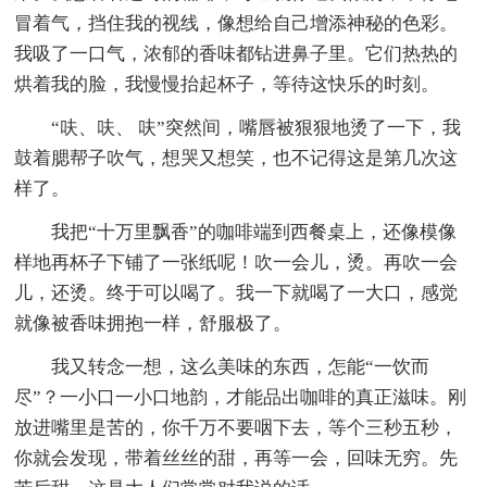
冒着气，挡住我的视线，像想给自己增添神秘的色彩。
我吸了一口气，浓郁的香味都钻进鼻子里。它们热热的
烘着我的脸，我慢慢抬起杯子，等待这快乐的时刻。
“呋、呋、 呋”突然间，嘴唇被狠狠地烫了一下，我
鼓着腮帮子吹气，想哭又想笑，也不记得这是第几次这
样了。
我把“十万里飘香”的咖啡端到西餐桌上，还像模像
样地再杯子下铺了一张纸呢！吹一会儿，烫。再吹一会
儿，还烫。终于可以喝了。我一下就喝了一大口，感觉
就像被香味拥抱一样，舒服极了。
我又转念一想，这么美味的东西，怎能“一饮而
尽”？一小口一小口地韵，才能品出咖啡的真正滋味。刚
放进嘴里是苦的，你千万不要咽下去，等个三秒五秒，
你就会发现，带着丝丝的甜，再等一会，回味无穷。先