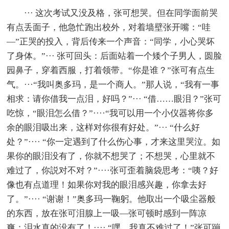
··· 这次考试又没及格，张可想哭。但在同学面前哭
有点丢面子，他急忙跑出校外，对着墙壁张开嘴：“哇
—”正哭的投入，背后传来一个声音：“同学，小心哭坏
了身体。”··· 张可回头：后面站着一个矮个子男人，圆脸
园鼻子，穿着西服，打着领带。“你是谁？”张可有点生
气。···“我叫奥多玛，是一个商人。”那人说，“我有一事
相求：请你借我一点泪，好吗？”··· “借……眼泪？”张可
吃惊，“眼泪怎么借？”····“我可以用一个小仪器将你多
余的眼泪吸出来，这样对你很有好处。”··· “什么好
处？”···· “你一定遇到了什么伤心事，才来这里哭泣。如
果你的眼泪没有了，你就不想哭了；不想哭，心里就不
难过了，你説对不对？”····张可歪着脑袋思考：“咦？好
像也有点道理！如果你对我的眼泪感兴趣，你拿去好
了。”···· “谢谢！”奥多玛一鞠躬。他取出一个吸尘器般
的东西，放在张可泪腺上一吸—张可顿时感到一阵凉
爽：泪水真的没有了！···· “嘿，我真不难过了！”张可蹦