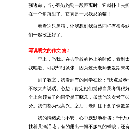
强逃命，当小强逃跑到一段距离时，它就扑上去
在一个角落里了。它真是一只残忍的猫！
看看这只黑猫，让我想到我自己同样有很多
们一起改正好了。
写说明文的作文 篇2
早上，当我走在去学校的路上的时候，看到
我唱歌。可我却很紧张，因为这天老师要发期末
到了教室，我看到有的同学在说：“快点发卷
不敢大声说话。心想：肯定她们觉得自我考得很
个上台领卷子的同学是王晓乐，虽然他这次考了6
分。我们都为他高兴。之后，老师往下念了倒数
我的情绪忐忑不安，心中默默地祈祷：“千万
挂着几滴泪花，有的露出一幅不服气的样貌，还有