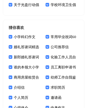
15篇
关于光盘行动倡
学校环境卫生倡
议书模板集合9篇
议书10篇
猜你喜欢
小学科幻作文
常用毕业祝词60
婚礼答谢词精选
句
公司推荐信
15篇
新郎婚礼答谢词
化验工作人员自
锦集十篇
谁的本领大小学
我鉴定
员工离职申请书
作文
商用房屋租赁合
幼师工作自我鉴
同15篇
介绍信
定(15篇)
求职简历
个人简历
邀请函
心得体会
中考作文