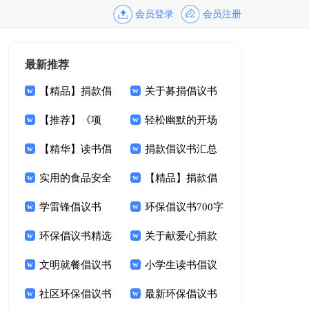
会员登录
会员注册
最新推荐
【精品】捐款倡
关于募捐倡议书
议书锦集9篇
【推荐】《项
范文集锦9篇
轻松幽默的开场
链》读后感9篇
【精华】读书倡
白
捐款倡议书汇总
议书锦集九篇
实用的食品安全
七篇
【精品】捐款倡
倡议书4篇
学雷锋倡议书
议书集合7篇
环保倡议书700字
1000字
环保倡议书精选
关于献爱心捐款
15篇
文明就餐倡议书
倡议书范文9篇
小学生读书倡议
范文锦集九篇
社区环保倡议书
书14篇
最新环保倡议书