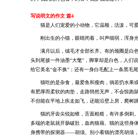
写说明文的作文 篇4
猫是人们宠爱的小动物，它温顺，活泼，可
刚出生的小猫，眼睛闭着，叫声细弱，浑身
满月以后，绒毛才全部长齐。有的颈圈是白
头到尾披一件油墨“大氅”，脚掌却是白色，人们
给它美名“金不换”；还有一身白毛配上一条黑毛尾
猫吃的是杂食，最爱鱼和瘦肉，倘若扔水果或
有肥厚而柔软的肉垫，走路悄然无声，不会惊跑
不但能在平地上疾走如飞，还能沿壁上房，爬树
猫的牙齿尖锐如锥，舌面粗糙，有许多倒刺
多端的老鼠就开肠破肚，血肉狼藉。猫的这些身
身携带的探测器——胡须。别小看猫的漂亮胡须