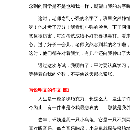
念到的同学是不是也和我一样，期望自我的名字晚
这时，老师念到小强的名字了，班里突然静
呀！他才考了77分！我看到小强的脸色一下子阴
爸爸很厉害，每次考试成绩不好都要挨毒打。看
心。过了好长一会儿，老师突然念到我的名字啦，
这时，他们都在对着我笑，有几个还向我伸出了
透过这次考试，我明白了：平时要认真学习
等待着自我的分数，不要像这天那么紧张。
写说明文的作文 篇3
人生是一粒多味巧克力。长这么大，发生了
今为止，有一件事是令我最悲哀的——那就是我
去年，环姨送我一只小乌龟。它是一只不到
喜欢听音乐。每当音乐响起，小乌龟就探头探脑