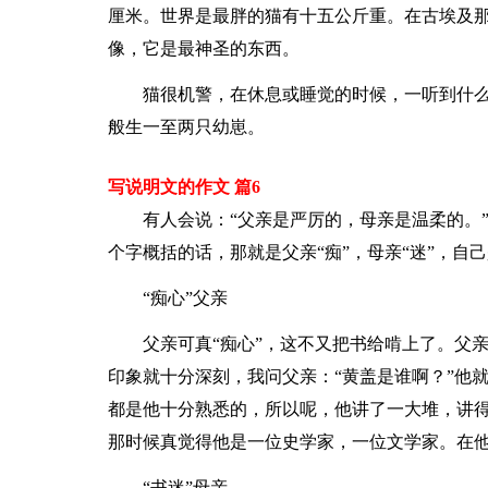
厘米。世界是最胖的猫有十五公斤重。在古埃及
像，它是最神圣的东西。
猫很机警，在休息或睡觉的时候，一听到什
般生一至两只幼崽。
写说明文的作文 篇6
有人会说：“父亲是严厉的，母亲是温柔的。
个字概括的话，那就是父亲“痴”，母亲“迷”，自己
“痴心”父亲
父亲可真“痴心”，这不又把书给啃上了。父
印象就十分深刻，我问父亲：“黄盖是谁啊？”他
都是他十分熟悉的，所以呢，他讲了一大堆，讲
那时候真觉得他是一位史学家，一位文学家。在
“书迷”母亲