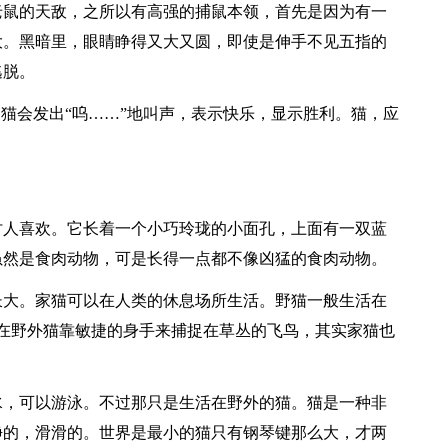
老鼠的天敌，之所以有高强的捕鼠本领，首先是因为有一
大。黑暗里，眼睛睁得又大又圆，即使是伸手不见五指的
逃脱。
的猫会发出“呜……”地叫声，表示快乐，显示胜利。猫，应
讨人喜欢。它长着一个小巧玲珑的小面孔，上面有一双蓝
虽然是食肉动物，可是长得一点都不像凶猛的食肉动物。
长大。家猫可以在人类的休息场所生活。野猫一般生活在
,在野外猫靠敏捷的身手来捕捉在草丛的飞鸟，其实家猫也
水，可以游泳。不过那只是生活在野外的猫。猫是一种非
净的，滑滑的。世界是最小的猫只有钢琴键那么大，才两