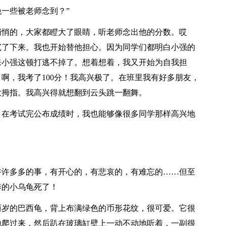
一些被老师念到？”
悄悄的，大家都瞪大了眼睛，听老师念出他的分数。哎
沉了下来。我也开始替他担心。因为同学们都明白小强的
来小强这顿打逃不掉了。想着想着，我又开始为自我担
啊，我考了100分！我高兴极了。在班里我有好多朋友，
大拇指。我高兴得就想翻到云头跳一翻舞。
，在考试完公布成绩时，我也能够像很多同学那样高兴地
许许多多的事，有开心的，有悲哀的，有难忘的……但至
养的小乌龟死了！
两岁的巴西龟，背上布满绿色的币形花纹，很可爱。它很
地爬过来，然后趴在玻璃缸壁上一动不动地听着，一副很