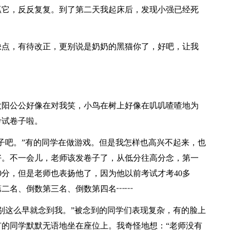
抓它，反反复复。到了第二天我起床后，发现小强已经死
缺点，有待改正，更别说是奶奶的黑猫你了，好吧，让我
太阳公公好像在对我笑，小鸟在树上好像在叽叽喳喳地为
考试卷子啦。
子吧。”有的同学在做游戏。但是我怎样也高兴不起来，也
好。不一会儿，老师该发卷子了，从低分往高分念，第一
0分，但是老师也表扬他了，因为他以前考试才考40多
第二名、倒数第三名、倒数第四名┅┅
别这么早就念到我。”被念到的同学们表现复杂，有的脸上
的同学默默无语地坐在座位上。我奇怪地想：“老师没有