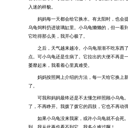
入迷的样貌。
妈妈每一天都会给它换水。有太阳时，也会
乌龟饲料扔进玻璃缸里。小乌龟懒懒的，但一看
它吃得那么美，我开心极了。
之后，天气越来越冷。小乌龟渐渐不吃东西
点。可小乌龟还是生病了。它拉出的大便不再是一
萎靡起来，我看着心里真难受。
妈妈按照网上介绍的方法，每一天给它换上
了。
可我和妈妈最终还是不太懂怎样照顾小乌龟
了，不再睁开。我拨了拨它的四肢，它也不再动
如果小乌龟没来我家，或许小乌龟就不会死
到，我从此再也看不到它，我多么难过啊！