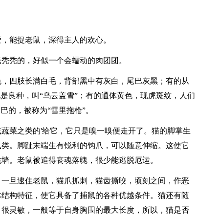
爱，能捉老鼠，深得主人的欢心。
光秃秃的，好似一个会蠕动的肉团团。
色，四肢长满白毛，背部黑中有灰白，尾巴灰黑；有的从
说是良种，叫“乌云盖雪”；有的通体黄色，现虎斑纹，人们
巴的，被称为“雪里拖枪”。
蔬菜之类的'给它，它只是嗅一嗅便走开了。猫的脚掌生
鼠类。脚趾末端生有锐利的钩爪，可以随意伸缩。这使它
跳墙。老鼠被追得丧魂落魄，很少能逃脱厄运。
。一旦逮住老鼠，猫爪抓刺，猫齿撕咬，顷刻之间，作恶
体结构特征，使它具备了捕鼠的各种优越条件。猫还有随
，很灵敏，一般等于自身胸围的最大长度，所以，猫是否