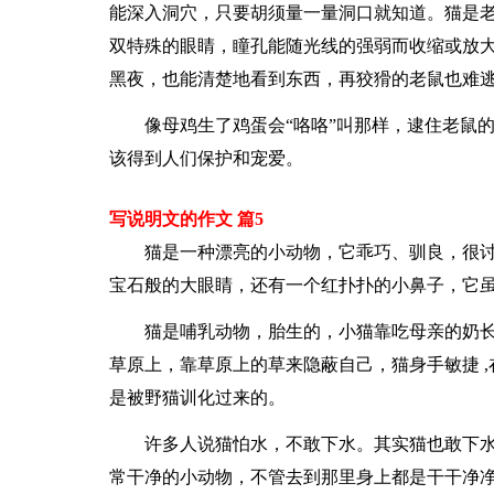
能深入洞穴，只要胡须量一量洞口就知道。猫是
双特殊的眼睛，瞳孔能随光线的强弱而收缩或放
黑夜，也能清楚地看到东西，再狡猾的老鼠也难
像母鸡生了鸡蛋会“咯咯”叫那样，逮住老鼠
该得到人们保护和宠爱。
写说明文的作文 篇5
猫是一种漂亮的小动物，它乖巧、驯良，很
宝石般的大眼睛，还有一个红扑扑的小鼻子，它
猫是哺乳动物，胎生的，小猫靠吃母亲的奶
草原上，靠草原上的草来隐蔽自己，猫身手敏捷 
是被野猫训化过来的。
许多人说猫怕水，不敢下水。其实猫也敢下
常干净的小动物，不管去到那里身上都是干干净